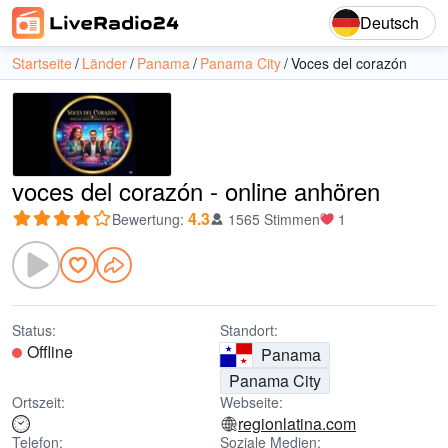
Deutsch
Startseite
Länder
Panama
Panama City
Voces del corazón
voces del corazón - online anhören
4.3
Bewertung
:
1565 Stimmen
1
Status:
Standort:
Offline
Panama
Panama City
Ortszeit:
Webseite:
regionlatina.com
Telefon:
Soziale Medien: