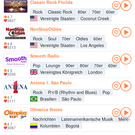
Classic Rock Florida
Rock
Classic Rock
80er
70er
60er
4.7
Vereinigte Staaten
Coconut Creek
3807
NonStopOldies
Rock
Soul
70er
Oldies
60er
4.6
Vereinigte Staaten
Los Angeles
3313
Smooth Radio
Pop
Lounge
90er
80er
70er
60er
4.5
Vereinigtes Königreich
London
3256
Antena 1, São Paulo
Rock
R'n'B (Rhythm and Blues)
Pop
4.7
Brasilien
São Paulo
3111
Olímpica Stereo
Nachrichten
Lateinamerikanische Musik
Mereng
4.7
Kolumbien
Bogotá
3087