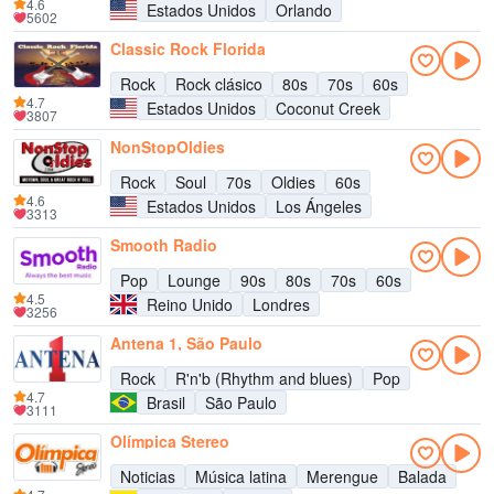
4.6
Estados Unidos
Orlando
5602
Classic Rock Florida
Rock
Rock clásico
80s
70s
60s
4.7
Estados Unidos
Coconut Creek
3807
NonStopOldies
Rock
Soul
70s
Oldies
60s
4.6
Estados Unidos
Los Ángeles
3313
Smooth Radio
Pop
Lounge
90s
80s
70s
60s
4.5
Reino Unido
Londres
3256
Antena 1, São Paulo
Rock
R'n'b (Rhythm and blues)
Pop
4.7
Brasil
São Paulo
3111
Olímpica Stereo
Noticias
Música latina
Merengue
Balada