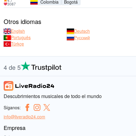
4.7
Colombia
Bogotá
3087
Otros idiomas
English
Deutsch
Português
Русский
Türkçe
4 de 5
Descubrimientos musicales de todo el mundo
Síganos:
info@liveradio24.com
Empresa