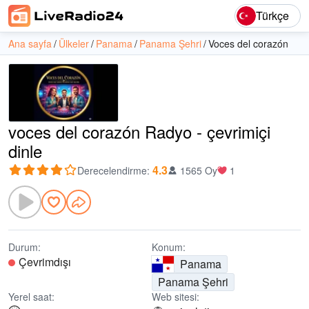
Türkçe
Ana sayfa
Ülkeler
Panama
Panama Şehri
Voces del corazón
voces del corazón Radyo - çevrimiçi
dinle
4.3
Derecelendirme
:
1565 Oy
1
Durum:
Konum:
Çevrimdışı
Panama
Panama Şehri
Yerel saat:
Web sitesi: