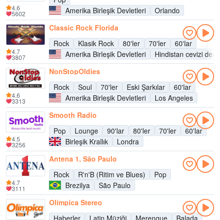
4.6
Amerika Birleşik Devletleri
Orlando
5602
Classic Rock Florida
Rock
Klasik Rock
80'ler
70'ler
60'lar
4.7
Amerika Birleşik Devletleri
Hindistan cevizi dere
3807
NonStopOldies
Rock
Soul
70'ler
Eski Şarkılar
60'lar
4.6
Amerika Birleşik Devletleri
Los Angeles
3313
Smooth Radio
Pop
Lounge
90'lar
80'ler
70'ler
60'lar
4.5
Birleşik Krallık
Londra
3256
Antena 1, São Paulo
Rock
R'n'B (Ritim ve Blues)
Pop
4.7
Brezilya
São Paulo
3111
Olímpica Stereo
Haberler
Latin Müziği
Merengue
Balada