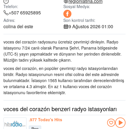
regionlatina.com
Telefon:
Sosyal Medya:
+507 65925895
Adres:
Son kontrol tarihi:
colina del este
9 Ağustos 2026 01:00
voces del corazón radyosunu ücretsiz çevrimiçi dinleyin. Radyo
istasyonu 7/24 canlı olarak
Panama Şehri, Panama bölgesinde
(UTC-5)
yayın yapmaktadır ve dünyanın her yerinden dinlenebilir.
Müziğin tadını
yüksek kalitede çıkarın
.
voces del corazón, en popüler çevrimiçi radyo istasyonlarından
biridir
. Radyo istasyonunun resmi ofisi colina del este adresinde
bulunmaktadır
. İstasyon 1565 kullanıcı tarafından derecelendirilmiş
ve ortalama 4.3 almıştır. En az 1 kullanıcı voces del corazón
istasyonunu favorilerine eklemiştir.
voces del corazón benzeri radyo istasyonları
.977 Today's Hits
Pop