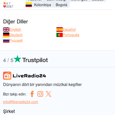
4.7
Kolombiya
Bogotá
3087
Diğer Diller
English
Español
Deutsch
Português
Русский
4 / 5
Dünyanın dört bir yanından müzikal keşifler
Bizi takip edin:
info@liveradio24.com
Şirket