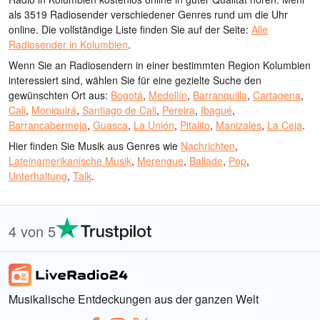
als 3519 Radiosender verschiedener Genres rund um die Uhr
online.
Die vollständige Liste finden Sie auf der Seite:
Alle
Radiosender in Kolumbien
.
Wenn Sie an Radiosendern in einer bestimmten Region Kolumbien
interessiert sind, wählen Sie für eine gezielte Suche den
gewünschten Ort aus:
Bogotá
,
Medellín
,
Barranquilla
,
Cartagena
,
Cali
,
Moniquirá
,
Santiago de Cali
,
Pereira
,
Ibagué
,
Barrancabermeja
,
Guasca
,
La Unión
,
Pitalito
,
Manizales
,
La Ceja
.
Hier finden Sie Musik aus Genres wie
Nachrichten
,
Lateinamerikanische Musik
,
Merengue
,
Ballade
,
Pop
,
Unterhaltung
,
Talk
.
4 von 5
Musikalische Entdeckungen aus der ganzen Welt