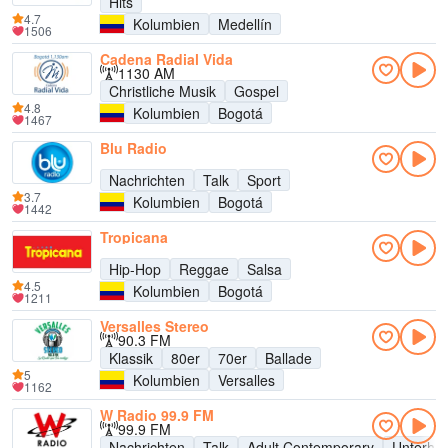
Hits
4.7
Kolumbien
Medellín
1506
Cadena Radial Vida
1130 AM
Christliche Musik
Gospel
4.8
Kolumbien
Bogotá
1467
Blu Radio
Nachrichten
Talk
Sport
3.7
Kolumbien
Bogotá
1442
Tropicana
Hip-Hop
Reggae
Salsa
4.5
Kolumbien
Bogotá
1211
Versalles Stereo
90.3 FM
Klassik
80er
70er
Ballade
5
Kolumbien
Versalles
1162
W Radio 99.9 FM
99.9 FM
Nachrichten
Talk
Adult Contemporary
Unterhal