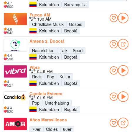
4.7
Kolumbien
Barranquilla
600
Fuego AM
1130 AM
Christliche Musik
Gospel
4.6
Kolumbien
Bogotá
542
Antena 2, Bogotá
Nachrichten
Talk
Sport
4.4
Kolumbien
Bogotá
538
Vibra
104.9 FM
Rock
Pop
Kultur
4
Kolumbien
Bogotá
527
Candela Estereo
101.9 FM
Pop
Unterhaltung
4.4
Kolumbien
Bogotá
520
Años Maravillosos
70er
Oldies
60er