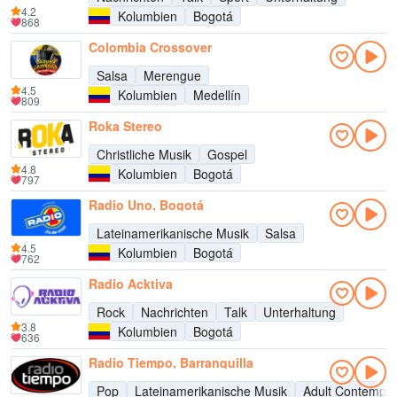
4.2
Kolumbien
Bogotá
868
Colombia Crossover
Salsa
Merengue
4.5
Kolumbien
Medellín
809
Roka Stereo
Christliche Musik
Gospel
4.8
Kolumbien
Bogotá
797
Radio Uno, Bogotá
Lateinamerikanische Musik
Salsa
4.5
Kolumbien
Bogotá
762
Radio Acktiva
Rock
Nachrichten
Talk
Unterhaltung
3.8
Kolumbien
Bogotá
636
Radio Tiempo, Barranquilla
Pop
Lateinamerikanische Musik
Adult Contempor