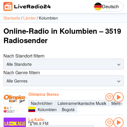
Deutsch
Startseite
Länder
Kolumbien
Online-Radio in Kolumbien – 3519
Radiosender
Nach Standort filtern
Alle Standorte
Nach Genre filtern
Alle Genres
Olímpica Stereo
Nachrichten
Lateinamerikanische Musik
Mereng
4.7
Kolumbien
Bogotá
3087
La Kalle
96.9 FM