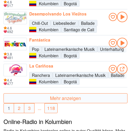
4.6
Kolumbien
Bogotá
517
Desempolvando Los Viejitos
Chill-Out
Liebeslieder
Ballade
4.6
Kolumbien
Santiago de Cali
492
Fantástica
Pop
Lateinamerikanische Musik
Unterhaltung
3.8
Kolumbien
Bogotá
481
La Cariñosa
Ranchera
Lateinamerikanische Musik
Ballade
4.4
Kolumbien
Bogotá
477
Mehr anzeigen
1
2
3
...
118
Online-Radio in Kolumbien
Radio in Kolumbien kostenlos online in guter Qualität hören. Mehr