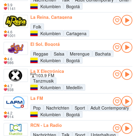
3.9
Kolumbien
Bogotá
1141
La Reina, Cartagena
Folk
4.6
Kolumbien
Cartagena
1001
El Sol, Bogotá
Reggae
Salsa
Merengue
Bachata
4.6
Kolumbien
Bogotá
986
La X Electrónica
103.9 FM
Tanzmusik
4.7
Kolumbien
Medellín
938
La FM
Pop
Nachrichten
Sport
Adult Contemporary
4.2
Kolumbien
Bogotá
914
RCN - La Radio
Nachrichten
Talk
Sport
Unterhaltung