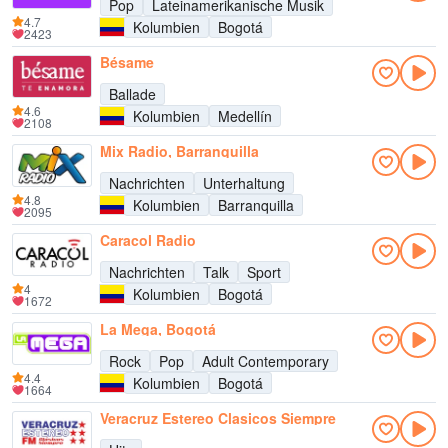
Pop
Lateinamerikanische Musik
4.7
Kolumbien
Bogotá
2423
Bésame
Ballade
4.6
Kolumbien
Medellín
2108
Mix Radio, Barranquilla
Nachrichten
Unterhaltung
4.8
Kolumbien
Barranquilla
2095
Caracol Radio
Nachrichten
Talk
Sport
4
Kolumbien
Bogotá
1672
La Mega, Bogotá
Rock
Pop
Adult Contemporary
4.4
Kolumbien
Bogotá
1664
Veracruz Estereo Clasicos Siempre