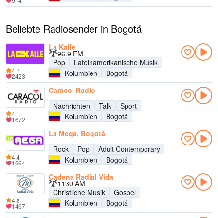
914
Beliebte Radiosender in Bogotá
La Kalle
96.9 FM
Pop
Lateinamerikanische Musik
4.7
Kolumbien
Bogotá
2423
Caracol Radio
Nachrichten
Talk
Sport
4
Kolumbien
Bogotá
1672
La Mega, Bogotá
Rock
Pop
Adult Contemporary
4.4
Kolumbien
Bogotá
1664
Cadena Radial Vida
1130 AM
Christliche Musik
Gospel
4.8
Kolumbien
Bogotá
1467