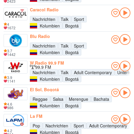
2423
Caracol Radio
Nachrichten
Talk
Sport
4
Kolumbien
Bogotá
1672
Blu Radio
Nachrichten
Talk
Sport
3.7
Kolumbien
Bogotá
1442
W Radio 99.9 FM
99.9 FM
Nachrichten
Talk
Adult Contemporary
Unterhal
3.9
Kolumbien
Bogotá
1141
El Sol, Bogotá
Reggae
Salsa
Merengue
Bachata
4.6
Kolumbien
Bogotá
986
La FM
Pop
Nachrichten
Sport
Adult Contemporary
4.2
Kolumbien
Bogotá