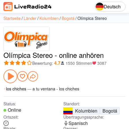
Deutsch
Startseite
Länder
Kolumbien
Bogotá
Olímpica Stereo
Olímpica Stereo - online anhören
4.7
Bewertung
:
1550 Stimmen
3087
los chiches
—
a tu ventana - los chiches
Status:
Standort:
Online
Kolumbien
Bogotá
Ortszeit:
Übertragungssprache:
Spanisch
Bitrate:
Genres: