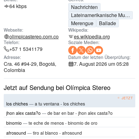
64 kbps
Nachrichten
Lateinamerikanische Musik
Merengue
Ballade
Webseite:
Wikipedia:
olimpicastereo.com.co
es.wikipedia.org
Telefon:
Soziale Medien:
+57 1 5341179
Adresse:
Datum der letzten Überprüfung:
Cra. 46 #94-29, Bogotá,
7. August 2026 um 05:28
Colombia
Jetzt auf Sendung bei Olímpica Stereo
JETZT
los chiches
—
a tu ventana - los chiches
jhon alex casta?o
—
de bar en bar - jhon alex casta?o
binomio
—
te eche de menos - binomio de oro
afrosound
—
tiro al blanco - afrosound