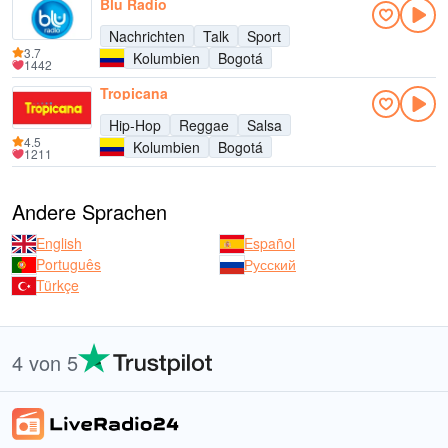
Blu Radio
Nachrichten
Talk
Sport
3.7
Kolumbien
Bogotá
1442
Tropicana
Hip-Hop
Reggae
Salsa
4.5
Kolumbien
Bogotá
1211
Andere Sprachen
English
Español
Português
Русский
Türkçe
4 von 5