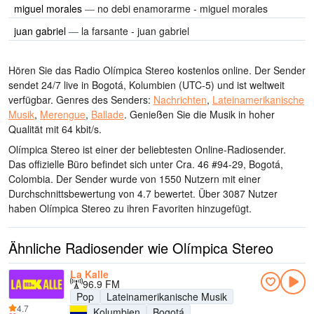
miguel morales
—
no debi enamorarme - miguel morales
juan gabriel
—
la farsante - juan gabriel
Hören Sie das Radio Olímpica Stereo kostenlos online. Der Sender
sendet 24/7 live
in Bogotá, Kolumbien
(UTC-5)
und ist weltweit
verfügbar.
Genres des Senders:
Nachrichten
,
Lateinamerikanische
Musik
,
Merengue
,
Ballade
.
Genießen Sie die Musik
in hoher
Qualität
mit 64 kbit/s.
Olímpica Stereo ist einer der beliebtesten Online-Radiosender
.
Das offizielle Büro befindet sich unter Cra. 46 #94-29, Bogotá,
Colombia
. Der Sender wurde von 1550 Nutzern mit einer
Durchschnittsbewertung von 4.7 bewertet. Über 3087 Nutzer
haben Olímpica Stereo zu ihren Favoriten hinzugefügt.
Ähnliche Radiosender wie Olímpica Stereo
La Kalle
96.9 FM
Pop
Lateinamerikanische Musik
4.7
Kolumbien
Bogotá