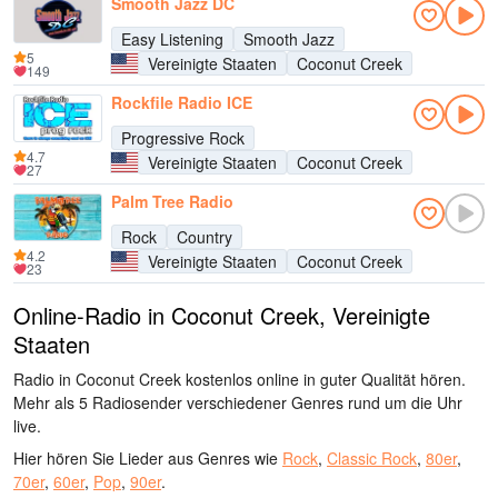
Smooth Jazz DC
Easy Listening
Smooth Jazz
5
Vereinigte Staaten
Coconut Creek
149
Rockfile Radio ICE
Progressive Rock
4.7
Vereinigte Staaten
Coconut Creek
27
Palm Tree Radio
Rock
Country
4.2
Vereinigte Staaten
Coconut Creek
23
Online-Radio in Coconut Creek, Vereinigte
Staaten
Radio in Coconut Creek kostenlos online in guter Qualität hören.
Mehr als 5 Radiosender verschiedener Genres rund um die Uhr
live.
Hier hören Sie Lieder aus Genres wie
Rock
,
Classic Rock
,
80er
,
70er
,
60er
,
Pop
,
90er
.