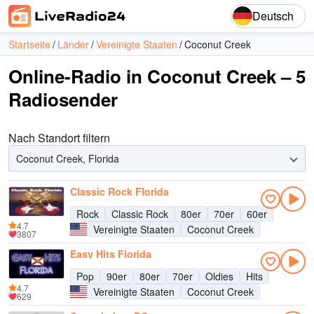
Deutsch
Startseite
Länder
Vereinigte Staaten
Coconut Creek
Online-Radio in Coconut Creek – 5
Radiosender
Nach Standort filtern
Coconut Creek, Florida
Classic Rock Florida
Rock
Classic Rock
80er
70er
60er
4.7
Vereinigte Staaten
Coconut Creek
3807
Easy Hits Florida
Pop
90er
80er
70er
Oldies
Hits
4.7
Vereinigte Staaten
Coconut Creek
629