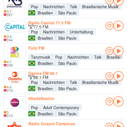
Pop
Nachrichten
Talk
Brasilianische Musik
Hi
3.7
Brasilien
São Paulo
267
Radio Capital 77.5 FM
77.5 FM
Pop
Nachrichten
Unterhaltung
3.4
Brasilien
São Paulo
244
Feliz FM
Tanzmusik
Pop
Nachrichten
Talk
Brasilianis
4.7
Brasilien
São Paulo
239
Gazeta FM 88.1
88.1 FM
Pop
Nachrichten
Talk
Brasilianische Musik
U
4.6
Brasilien
São Paulo
219
Hits40Station
Pop
Adult Contemporary
5
Brasilien
São Paulo
215
Rádio Gospel Campinas