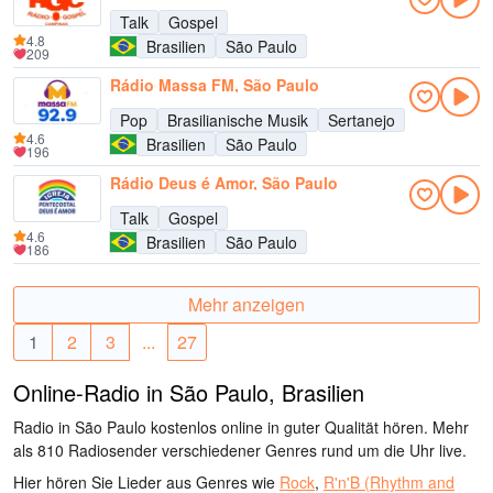
Talk
Gospel
4.8
Brasilien
São Paulo
209
Rádio Massa FM, São Paulo
Pop
Brasilianische Musik
Sertanejo
4.6
Brasilien
São Paulo
196
Rádio Deus é Amor, São Paulo
Talk
Gospel
4.6
Brasilien
São Paulo
186
Mehr anzeigen
1
2
3
...
27
Online-Radio in São Paulo, Brasilien
Radio in São Paulo kostenlos online in guter Qualität hören. Mehr
als 810 Radiosender verschiedener Genres rund um die Uhr live.
Hier hören Sie Lieder aus Genres wie
Rock
,
R'n'B (Rhythm and