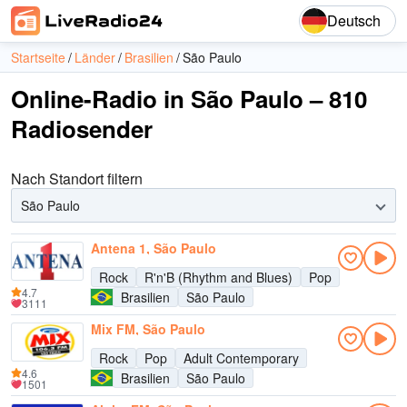
Deutsch
Startseite
Länder
Brasilien
São Paulo
Online-Radio in São Paulo – 810
Radiosender
Nach Standort filtern
São Paulo
Antena 1, São Paulo
Rock
R'n'B (Rhythm and Blues)
Pop
4.7
Brasilien
São Paulo
3111
Mix FM, São Paulo
Rock
Pop
Adult Contemporary
4.6
Brasilien
São Paulo
1501