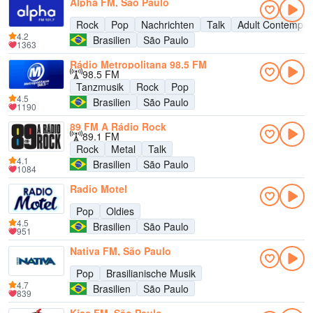
Alpha FM, São Paulo
Rock
Pop
Nachrichten
Talk
Adult Contempor
4.2
Brasilien
São Paulo
1363
Rádio Metropolitana 98.5 FM
98.5 FM
Tanzmusik
Rock
Pop
4.5
Brasilien
São Paulo
1190
89 FM A Rádio Rock
89.1 FM
Rock
Metal
Talk
4.1
Brasilien
São Paulo
1084
Radio Motel
Pop
Oldies
4.5
Brasilien
São Paulo
951
Nativa FM, São Paulo
Pop
Brasilianische Musik
4.7
Brasilien
São Paulo
839