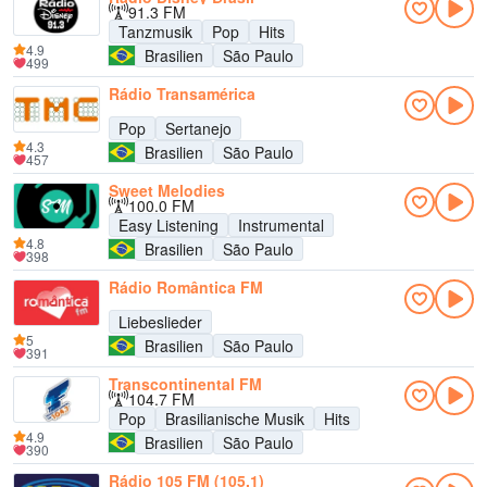
91.3 FM
Tanzmusik
Pop
Hits
4.9
Brasilien
São Paulo
499
Rádio Transamérica
Pop
Sertanejo
4.3
Brasilien
São Paulo
457
Sweet Melodies
100.0 FM
Easy Listening
Instrumental
4.8
Brasilien
São Paulo
398
Rádio Romântica FM
Liebeslieder
5
Brasilien
São Paulo
391
Transcontinental FM
104.7 FM
Pop
Brasilianische Musik
Hits
4.9
Brasilien
São Paulo
390
Rádio 105 FM (105.1)