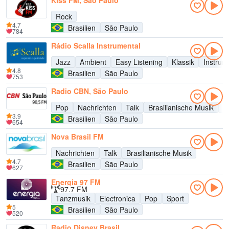
Kiss FM, São Paulo
Rock
4.7
Brasilien
São Paulo
784
Rádio Scalla Instrumental
Jazz
Ambient
Easy Listening
Klassik
Instrum
4.8
Brasilien
São Paulo
753
Radio CBN, São Paulo
Pop
Nachrichten
Talk
Brasilianische Musik
U
3.9
Brasilien
São Paulo
654
Nova Brasil FM
Nachrichten
Talk
Brasilianische Musik
4.7
Brasilien
São Paulo
627
Energia 97 FM
97.7 FM
Tanzmusik
Electronica
Pop
Sport
5
Brasilien
São Paulo
520
Radio Disney Brasil