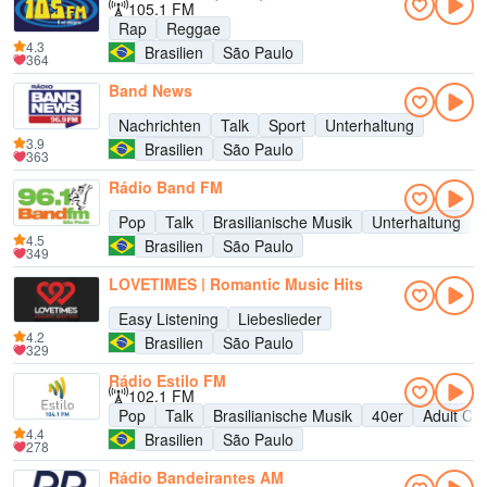
105.1 FM
Rap
Reggae
4.3
Brasilien
São Paulo
364
Band News
Nachrichten
Talk
Sport
Unterhaltung
3.9
Brasilien
São Paulo
363
Rádio Band FM
Pop
Talk
Brasilianische Musik
Unterhaltung
4.5
Brasilien
São Paulo
349
LOVETIMES | Romantic Music Hits
Easy Listening
Liebeslieder
4.2
Brasilien
São Paulo
329
Rádio Estilo FM
102.1 FM
Pop
Talk
Brasilianische Musik
40er
Adult Co
4.4
Brasilien
São Paulo
278
Rádio Bandeirantes AM