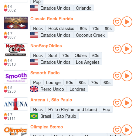
Pop
4.6
Estados Unidos
Orlando
5602
Classic Rock Florida
Rock
Rock clássico
80s
70s
60s
4.7
Estados Unidos
Coconut Creek
3807
NonStopOldies
Rock
Soul
70s
Oldies
60s
4.6
Estados Unidos
Los Angeles
3313
Smooth Radio
Pop
Lounge
90s
80s
70s
60s
4.5
Reino Unido
Londres
3256
Antena 1, São Paulo
Rock
R'n'b (Rhythm and blues)
Pop
4.7
Brasil
São Paulo
3111
Olímpica Stereo