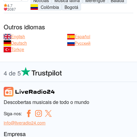
Notícias
Música latina
Merengue
Balada
4.7
Colômbia
Bogotá
3087
Outros idiomas
English
Español
Deutsch
Русский
Türkçe
4 de 5
Descobertas musicais de todo o mundo
Siga-nos:
info@liveradio24.com
Empresa