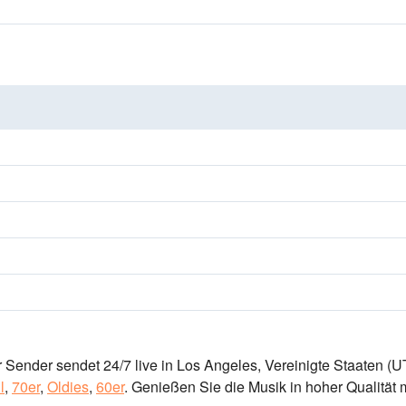
 Sender sendet 24/7 live
in Los Angeles, Vereinigte Staaten
(U
l
,
70er
,
Oldies
,
60er
.
Genießen Sie die Musik
in hoher Qualität
m