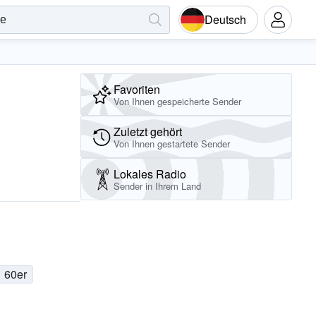
Deutsch
Favoriten
Von Ihnen gespeicherte Sender
Zuletzt gehört
Von Ihnen gestartete Sender
Lokales Radio
Sender in Ihrem Land
60er