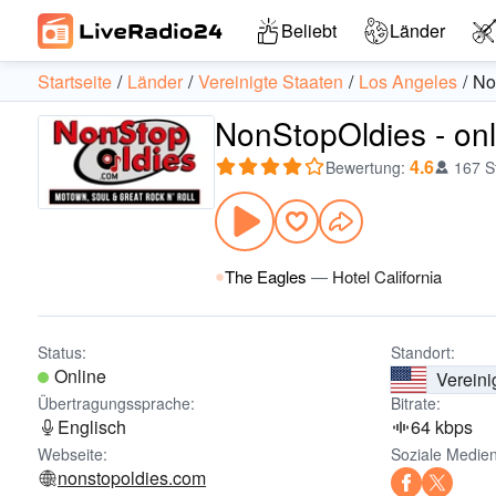
Beliebt
Länder
Startseite
Länder
Vereinigte Staaten
Los Angeles
No
NonStopOldies - on
4.6
Bewertung
:
167 
The Eagles
—
Hotel California
Status:
Standort:
Online
Vereini
Übertragungssprache:
Bitrate:
Englisch
64 kbps
Webseite:
Soziale Medien
nonstopoldies.com