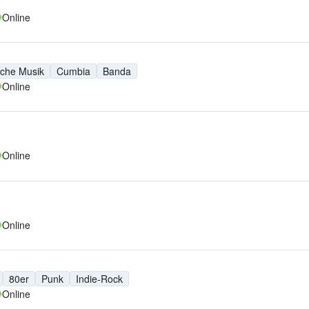
Online
sche Musik
Cumbia
Banda
Online
Online
Online
80er
Punk
Indie-Rock
Online