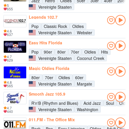
Jazz
Retro
Oldies
50er
30er
40er
20er
5
Vereinigte Staaten
655
Legends 102.7
Pop
Classic Rock
Oldies
4.6
Vereinigte Staaten
Webster
637
Easy Hits Florida
Pop
90er
80er
70er
Oldies
Hits
4.7
Vereinigte Staaten
Coconut Creek
629
Magic Oldies Florida
80er
70er
Oldies
60er
4.8
Vereinigte Staaten
Margate
565
Smooth Jazz 105.9
R'n'B (Rhythm and Blues)
Acid Jazz
Soul
Oldie
4.7
Vereinigte Staaten
Washington
440
011.FM - The Office Mix
Rock
Pop
Easy Listening
Oldies
Adult Conte