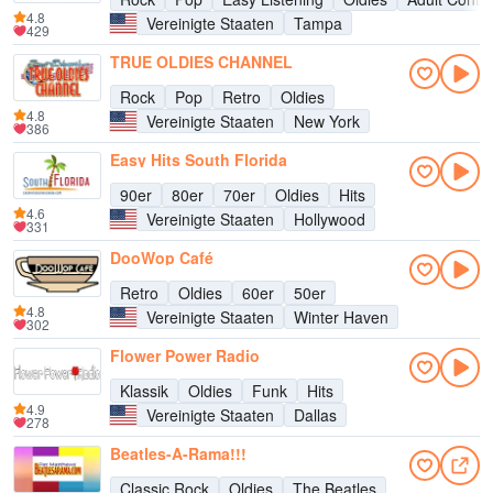
4.8
Vereinigte Staaten
Tampa
429
TRUE OLDIES CHANNEL
Rock
Pop
Retro
Oldies
4.8
Vereinigte Staaten
New York
386
Easy Hits South Florida
90er
80er
70er
Oldies
Hits
4.6
Vereinigte Staaten
Hollywood
331
DooWop Café
Retro
Oldies
60er
50er
4.8
Vereinigte Staaten
Winter Haven
302
Flower Power Radio
Klassik
Oldies
Funk
Hits
4.9
Vereinigte Staaten
Dallas
278
Beatles-A-Rama!!!
Classic Rock
Oldies
The Beatles