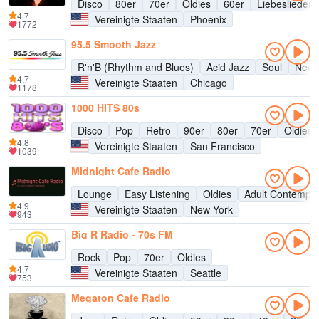
Disco
80er
70er
Oldies
60er
Liebeslieder
4.7
Vereinigte Staaten
Phoenix
1772
95.5 Smooth Jazz
R'n'B (Rhythm and Blues)
Acid Jazz
Soul
New 
4.7
Vereinigte Staaten
Chicago
1178
1000 HITS 80s
Disco
Pop
Retro
90er
80er
70er
Oldies
4.8
Vereinigte Staaten
San Francisco
1039
Midnight Cafe Radio
Lounge
Easy Listening
Oldies
Adult Contempo
4.9
Vereinigte Staaten
New York
943
Big R Radio - 70s FM
Rock
Pop
70er
Oldies
4.7
Vereinigte Staaten
Seattle
753
Megaton Cafe Radio