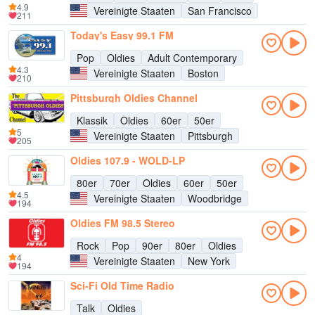
4.9
Vereinigte Staaten
San Francisco
211
Today's Easy 99.1 FM
Pop
Oldies
Adult Contemporary
4.3
Vereinigte Staaten
Boston
210
Pittsburgh Oldies Channel
Klassik
Oldies
60er
50er
5
Vereinigte Staaten
Pittsburgh
205
Oldies 107.9 - WOLD-LP
80er
70er
Oldies
60er
50er
4.5
Vereinigte Staaten
Woodbridge
194
Oldies FM 98.5 Stereo
Rock
Pop
90er
80er
Oldies
4
Vereinigte Staaten
New York
194
Sci-Fi Old Time Radio
Talk
Oldies