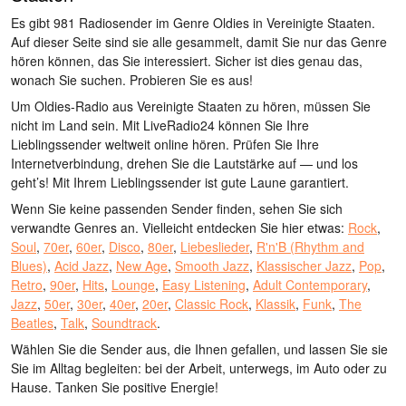
Es gibt 981 Radiosender im Genre Oldies in Vereinigte Staaten.
Auf dieser Seite sind sie alle gesammelt, damit Sie nur das Genre
hören können, das Sie interessiert. Sicher ist dies genau das,
wonach Sie suchen. Probieren Sie es aus!
Um Oldies-Radio aus Vereinigte Staaten zu hören, müssen Sie
nicht im Land sein. Mit LiveRadio24 können Sie Ihre
Lieblingssender weltweit online hören. Prüfen Sie Ihre
Internetverbindung, drehen Sie die Lautstärke auf — und los
geht’s! Mit Ihrem Lieblingssender ist gute Laune garantiert.
Wenn Sie keine passenden Sender finden, sehen Sie sich
verwandte Genres an. Vielleicht entdecken Sie hier etwas:
Rock
,
Soul
,
70er
,
60er
,
Disco
,
80er
,
Liebeslieder
,
R'n'B (Rhythm and
Blues)
,
Acid Jazz
,
New Age
,
Smooth Jazz
,
Klassischer Jazz
,
Pop
,
Retro
,
90er
,
Hits
,
Lounge
,
Easy Listening
,
Adult Contemporary
,
Jazz
,
50er
,
30er
,
40er
,
20er
,
Classic Rock
,
Klassik
,
Funk
,
The
Beatles
,
Talk
,
Soundtrack
.
Wählen Sie die Sender aus, die Ihnen gefallen, und lassen Sie sie
Sie im Alltag begleiten: bei der Arbeit, unterwegs, im Auto oder zu
Hause. Tanken Sie positive Energie!