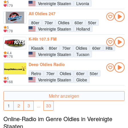
5
Vereinigte Staaten
Livonia
179
All Oldies 247
80er
70er
Oldies
60er
50er
5
Vereinigte Staaten
Holland
178
K-Hit 107.5 FM
Klassik
80er
70er
Oldies
60er
Hits
4.4
Vereinigte Staaten
Tucson
176
Deep Oldies Radio
Retro
70er
Oldies
60er
50er
5
Vereinigte Staaten
Globe
168
Mehr anzeigen
1
2
3
...
33
Online-Radio im Genre Oldies in Vereinigte
Staaten