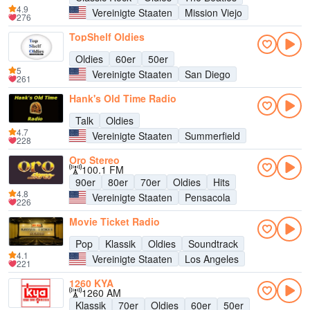
4.9
Vereinigte Staaten
Mission Viejo
276
TopShelf Oldies
Oldies
60er
50er
5
Vereinigte Staaten
San Diego
261
Hank's Old Time Radio
Talk
Oldies
4.7
Vereinigte Staaten
Summerfield
228
Oro Stereo
100.1 FM
90er
80er
70er
Oldies
Hits
4.8
Vereinigte Staaten
Pensacola
226
Movie Ticket Radio
Pop
Klassik
Oldies
Soundtrack
4.1
Vereinigte Staaten
Los Angeles
221
1260 KYA
1260 AM
Klassik
70er
Oldies
60er
50er