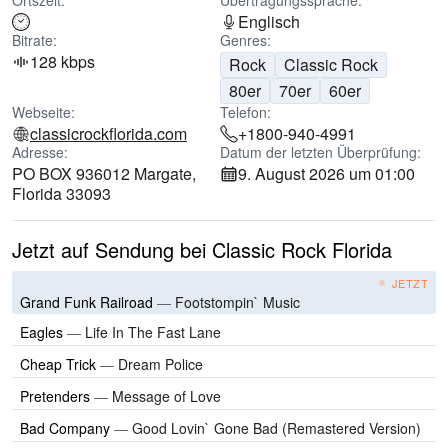
Ortszeit:
Übertragungssprache:
Englisch
Bitrate:
Genres:
128 kbps
Rock
Classic Rock
80er
70er
60er
Webseite:
Telefon:
classicrockflorida.com
+1800-940-4991
Adresse:
Datum der letzten Überprüfung:
PO BOX 936012 Margate,
9. August 2026 um 01:00
Florida 33093
Jetzt auf Sendung bei Classic Rock Florida
JETZT
Grand Funk Railroad
—
Footstompin` Music
Eagles
—
Life In The Fast Lane
Cheap Trick
—
Dream Police
Pretenders
—
Message of Love
Bad Company
—
Good Lovin` Gone Bad (Remastered Version)