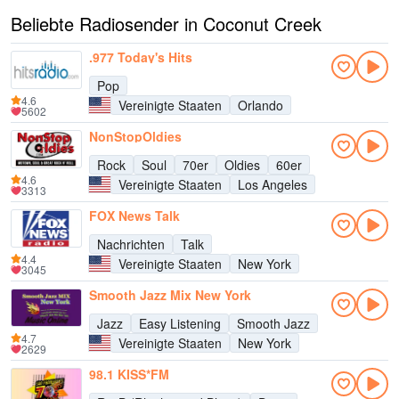
Beliebte Radiosender in Coconut Creek
.977 Today's Hits
Pop
4.6
Vereinigte Staaten
Orlando
5602
NonStopOldies
Rock
Soul
70er
Oldies
60er
4.6
Vereinigte Staaten
Los Angeles
3313
FOX News Talk
Nachrichten
Talk
4.4
Vereinigte Staaten
New York
3045
Smooth Jazz Mix New York
Jazz
Easy Listening
Smooth Jazz
4.7
Vereinigte Staaten
New York
2629
98.1 KISS*FM