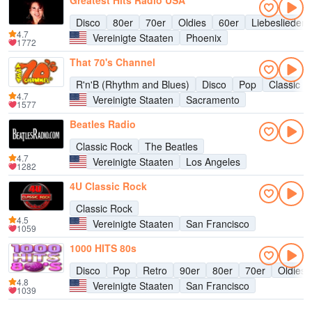
Greatest Hits Radio USA
Disco
80er
70er
Oldies
60er
Liebeslieder
4.7
Vereinigte Staaten
Phoenix
1772
That 70's Channel
R'n'B (Rhythm and Blues)
Disco
Pop
Classic R
4.7
Vereinigte Staaten
Sacramento
1577
Beatles Radio
Classic Rock
The Beatles
4.7
Vereinigte Staaten
Los Angeles
1282
4U Classic Rock
Classic Rock
4.5
Vereinigte Staaten
San Francisco
1059
1000 HITS 80s
Disco
Pop
Retro
90er
80er
70er
Oldies
4.8
Vereinigte Staaten
San Francisco
1039