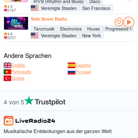
R'n'B (Rhythm and Blues)
Disco
4.9
Vereinigte Staaten
San Francisco
2167
Side Street Radio
Tanzmusik
Electronica
House
Progressive Hou
4.8
Vereinigte Staaten
New York
2037
Andere Sprachen
English
Español
Português
Русский
Türkçe
4 von 5
Musikalische Entdeckungen aus der ganzen Welt