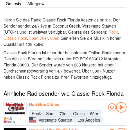
Genesis
—
Afterglow
Hören Sie das Radio Classic Rock Florida kostenlos online. Der
Sender sendet 24/7 live
in Coconut Creek, Vereinigte Staaten
(UTC-4)
und ist weltweit verfügbar.
Genres des Senders:
Rock
,
Classic Rock
,
80er
,
70er
,
60er
.
Genießen Sie die Musik
in hoher
Qualität
mit 128 kbit/s.
Classic Rock Florida ist einer der beliebtesten Online-Radiosender
.
Das offizielle Büro befindet sich unter PO BOX 936012 Margate,
Florida 33093
. Der Sender wurde von 263 Nutzern mit einer
Durchschnittsbewertung von 4.7 bewertet. Über 3807 Nutzer
haben Classic Rock Florida zu ihren Favoriten hinzugefügt.
Ähnliche Radiosender wie Classic Rock Florida
NonStopOldies
Rock
Soul
70er
Oldies
60er
4.6
Vereinigte Staaten
Los Angeles
3313