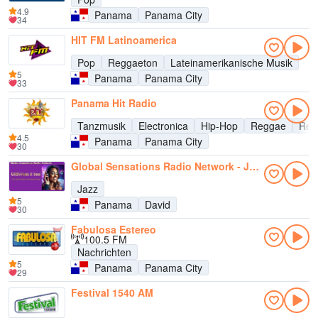
4.9
Panama
Panama City
34
HIT FM Latinoamerica
Pop
Reggaeton
Lateinamerikanische Musik
5
Panama
Panama City
33
Panama Hit Radio
Tanzmusik
Electronica
Hip-Hop
Reggae
Reg
4.5
Panama
Panama City
30
Global Sensations Radio Network - Jazz
Jazz
5
Panama
David
30
Fabulosa Estereo
100.5 FM
Nachrichten
5
Panama
Panama City
29
Festival 1540 AM