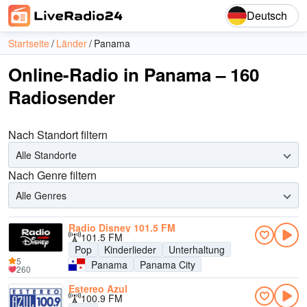
Deutsch
Startseite
Länder
Panama
Online-Radio in Panama – 160
Radiosender
Nach Standort filtern
Alle Standorte
Nach Genre filtern
Alle Genres
Radio Disney 101.5 FM
101.5 FM
Pop
Kinderlieder
Unterhaltung
5
Panama
Panama City
260
Estereo Azul
100.9 FM