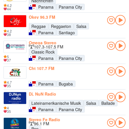
Nachrichten
4.2
Panama
Panama City
44
Okey 96.3 FM
Reggae
Reggaeton
Salsa
4.2
Panama
Santiago
38
Omega Stereo
107.3-107.5 FM
Classic Rock
5
Panama
Panama City
37
Cht 107.7 FM
4.7
Panama
Bugaba
35
Dj. NuN Radio
Lateinamerikanische Musik
Salsa
Ballade
4
Panama
Panama City
35
Stereo Fe Radio
96.1 FM
Pop