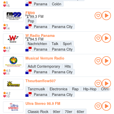
5
Panama
Colón
15
FM99
99.3 FM
Pop
3
Panama
Panama City
14
W Radio Panama
94.5 FM
Nachrichten
Talk
Sport
4.5
Panama
Panama City
11
Musical Venture Radio
Adult Contemporary
Hits
4.5
Panama
Panama City
11
Theurbanflow507
Tanzmusik
Electronica
Rap
Hip-Hop
Christli
4.2
Panama
Panama City
10
Ultra Stereo 98.9 FM
Classic Rock
90er
70er
60er