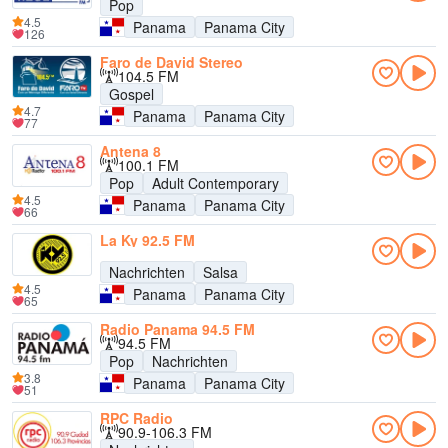
Pop
4.5
Panama
Panama City
126
Faro de David Stereo
104.5 FM
Gospel
4.7
Panama
Panama City
77
Antena 8
100.1 FM
Pop
Adult Contemporary
4.5
Panama
Panama City
66
La Ky 92.5 FM
Nachrichten
Salsa
4.5
Panama
Panama City
65
Radio Panama 94.5 FM
94.5 FM
Pop
Nachrichten
3.8
Panama
Panama City
51
RPC Radio
90.9-106.3 FM