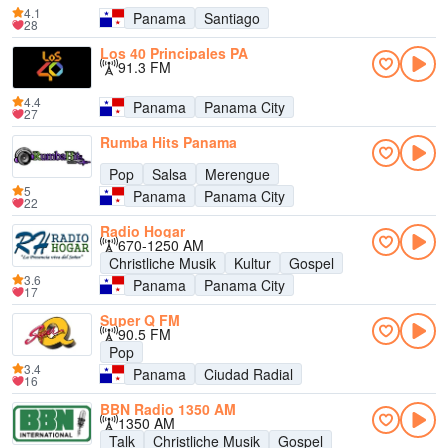
4.1
Panama
Santiago
28
Los 40 Principales PA
91.3 FM
4.4
Panama
Panama City
27
Rumba Hits Panama
Pop
Salsa
Merengue
5
Panama
Panama City
22
Radio Hogar
670-1250 AM
Christliche Musik
Kultur
Gospel
3.6
Panama
Panama City
17
Super Q FM
90.5 FM
Pop
3.4
Panama
Ciudad Radial
16
BBN Radio 1350 AM
1350 AM
Talk
Christliche Musik
Gospel