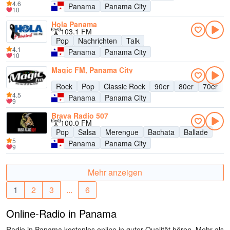
4.6
Panama
Panama City
10
Hola Panama
103.1 FM
Pop
Nachrichten
Talk
4.1
Panama
Panama City
10
Magic FM, Panama City
Rock
Pop
Classic Rock
90er
80er
70er
4.5
Panama
Panama City
9
Brava Radio 507
100.0 FM
Pop
Salsa
Merengue
Bachata
Ballade
5
Panama
Panama City
9
Mehr anzeigen
1
2
3
...
6
Online-Radio in Panama
Radio in Panama kostenlos online in guter Qualität hören. Mehr als