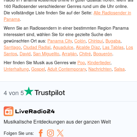
160 Radiosender verschiedener Genres rund um die Uhr online.
Die vollständige Liste finden Sie auf der Seite:
Alle Radiosender in
Panama
.
Wenn Sie an Radiosendern in einer bestimmten Region Panama
interessiert sind, wählen Sie für eine gezielte Suche den
gewünschten Ort aus:
Panama City
,
Colón
,
Chiriquí
,
Bugaba
,
Santiago
,
Ciudad Radial
,
Aguadulce
,
Alcalde Díaz
,
Las Tablas
,
Los
Santos
,
David
,
San Miguelito
,
Arraiján
,
Chitré
,
Boquerón
.
Hier finden Sie Musik aus Genres wie
Pop
,
Kinderlieder
,
Unterhaltung
,
Gospel
,
Adult Contemporary
,
Nachrichten
,
Salsa
.
4 von 5
Musikalische Entdeckungen aus der ganzen Welt
Folgen Sie uns: