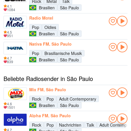
Rock
Metal
Talk
4.1
Brasilien
São Paulo
1084
Radio Motel
Pop
Oldies
4.5
Brasilien
São Paulo
951
Nativa FM, São Paulo
Pop
Brasilianische Musik
4.7
Brasilien
São Paulo
839
Beliebte Radiosender in São Paulo
Mix FM, São Paulo
Rock
Pop
Adult Contemporary
4.6
Brasilien
São Paulo
1501
Alpha FM, São Paulo
Rock
Pop
Nachrichten
Talk
Adult Contempor
4.2