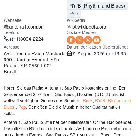
R'n'B (Rhythm and Blues)
Pop
Webseite:
Wikipedia:
antena1.com.br
pt.wikipedia.org
Telefon:
Soziale Medien:
+(11)3034-2224
Adresse:
Datum der letzten Überprüfung:
Av. Lineu de Paula Machado,
7. August 2026 um 13:35
900 - Jardim Everest, São
Paulo - SP, 05601-001,
Brasil
Hören Sie das Radio Antena 1, São Paulo kostenlos online. Der
Sender sendet 24/7 live
in São Paulo, Brasilien
(UTC-3)
und ist
weltweit verfügbar.
Genres des Senders:
Rock
,
R'n'B (Rhythm and
Blues)
,
Pop
.
Genießen Sie die Musik
in hoher Qualität
mit 64
kbit/s.
Antena 1, São Paulo ist einer der beliebtesten Online-Radiosender
.
Das offizielle Büro befindet sich unter Av. Lineu de Paula Machado,
900 - Jardim Everest, São Paulo - SP, 05601-001, Brasil
. Der