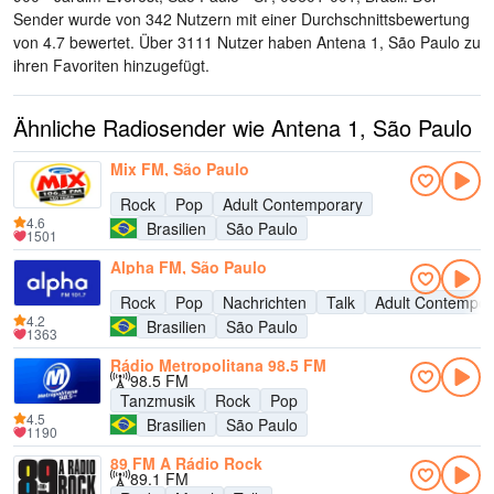
Sender wurde von 342 Nutzern mit einer Durchschnittsbewertung
von 4.7 bewertet. Über 3111 Nutzer haben Antena 1, São Paulo zu
ihren Favoriten hinzugefügt.
Ähnliche Radiosender wie Antena 1, São Paulo
Mix FM, São Paulo
Rock
Pop
Adult Contemporary
4.6
Brasilien
São Paulo
1501
Alpha FM, São Paulo
Rock
Pop
Nachrichten
Talk
Adult Contempor
4.2
Brasilien
São Paulo
1363
Rádio Metropolitana 98.5 FM
98.5 FM
Tanzmusik
Rock
Pop
4.5
Brasilien
São Paulo
1190
89 FM A Rádio Rock
89.1 FM