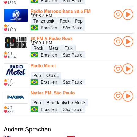
Brasilien
São Paulo
1363
Rádio Metropolitana 98.5 FM
98.5 FM
Tanzmusik
Rock
Pop
4.5
Brasilien
São Paulo
1190
89 FM A Rádio Rock
89.1 FM
Rock
Metal
Talk
4.1
Brasilien
São Paulo
1084
Radio Motel
Pop
Oldies
4.5
Brasilien
São Paulo
951
Nativa FM, São Paulo
Pop
Brasilianische Musik
4.7
Brasilien
São Paulo
839
Andere Sprachen