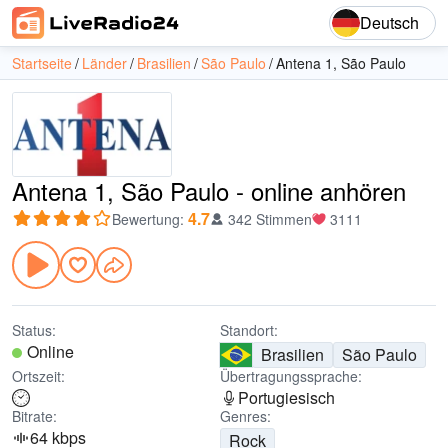
Deutsch
Startseite
Länder
Brasilien
São Paulo
Antena 1, São Paulo
Antena 1, São Paulo - online anhören
4.7
Bewertung
:
342 Stimmen
3111
Status:
Standort:
Online
Brasilien
São Paulo
Ortszeit:
Übertragungssprache:
Portugiesisch
Bitrate:
Genres:
64 kbps
Rock