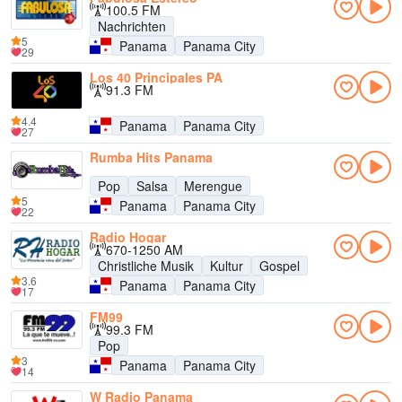
100.5 FM
Nachrichten
5
Panama
Panama City
29
Los 40 Principales PA
91.3 FM
4.4
Panama
Panama City
27
Rumba Hits Panama
Pop
Salsa
Merengue
5
Panama
Panama City
22
Radio Hogar
670-1250 AM
Christliche Musik
Kultur
Gospel
3.6
Panama
Panama City
17
FM99
99.3 FM
Pop
3
Panama
Panama City
14
W Radio Panama