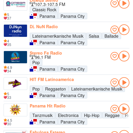
Omega Stereo
107.3-107.5 FM
Classic Rock
5
Panama
Panama City
37
Dj. NuN Radio
Lateinamerikanische Musik
Salsa
Ballade
4
Panama
Panama City
35
Stereo Fe Radio
96.1 FM
Pop
4.9
Panama
Panama City
34
HIT FM Latinoamerica
Pop
Reggaeton
Lateinamerikanische Musik
5
Panama
Panama City
33
Panama Hit Radio
Tanzmusik
Electronica
Hip-Hop
Reggae
Reg
4.5
Panama
Panama City
30
Fabulosa Estereo