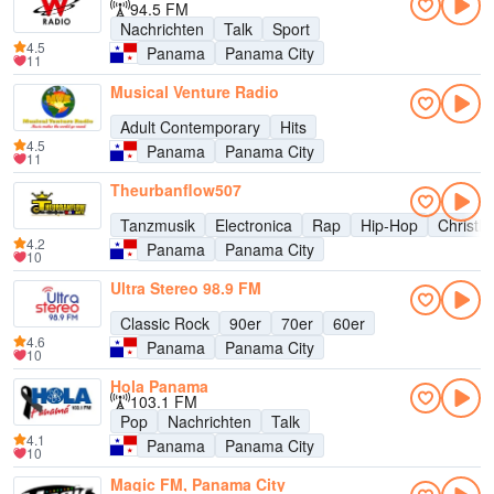
94.5 FM
Nachrichten
Talk
Sport
4.5
Panama
Panama City
11
Musical Venture Radio
Adult Contemporary
Hits
4.5
Panama
Panama City
11
Theurbanflow507
Tanzmusik
Electronica
Rap
Hip-Hop
Christli
4.2
Panama
Panama City
10
Ultra Stereo 98.9 FM
Classic Rock
90er
70er
60er
4.6
Panama
Panama City
10
Hola Panama
103.1 FM
Pop
Nachrichten
Talk
4.1
Panama
Panama City
10
Magic FM, Panama City