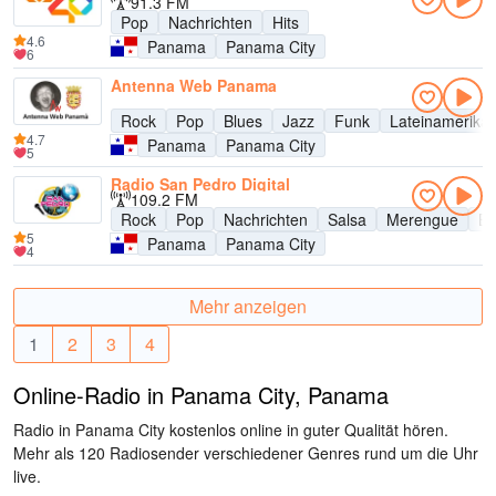
91.3 FM
Pop
Nachrichten
Hits
4.6
Panama
Panama City
6
Antenna Web Panama
Rock
Pop
Blues
Jazz
Funk
Lateinamerika
4.7
Panama
Panama City
5
Radio San Pedro Digital
109.2 FM
Rock
Pop
Nachrichten
Salsa
Merengue
Ba
5
Panama
Panama City
4
Mehr anzeigen
1
2
3
4
Online-Radio in Panama City, Panama
Radio in Panama City kostenlos online in guter Qualität hören.
Mehr als 120 Radiosender verschiedener Genres rund um die Uhr
live.