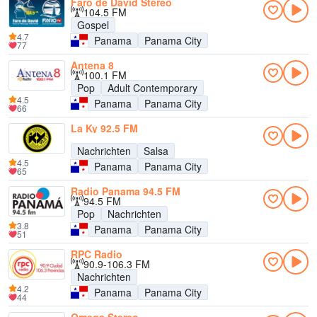
Faro de David Stereo
104.5 FM
Gospel
4.7
Panama
Panama City
77
Antena 8
100.1 FM
Pop
Adult Contemporary
4.5
Panama
Panama City
66
La Ky 92.5 FM
Nachrichten
Salsa
4.5
Panama
Panama City
65
Radio Panama 94.5 FM
94.5 FM
Pop
Nachrichten
3.8
Panama
Panama City
51
RPC Radio
90.9-106.3 FM
Nachrichten
4.2
Panama
Panama City
44