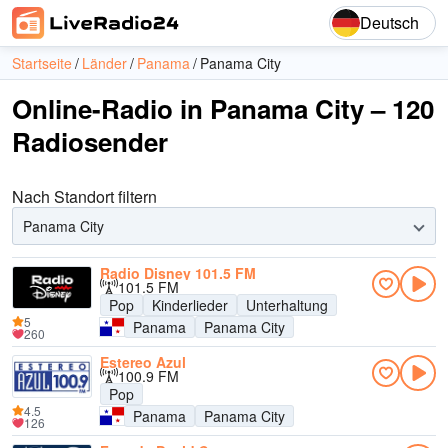
Deutsch
Startseite
Länder
Panama
Panama City
Online-Radio in Panama City – 120
Radiosender
Nach Standort filtern
Panama City
Radio Disney 101.5 FM
101.5 FM
Pop
Kinderlieder
Unterhaltung
5
Panama
Panama City
260
Estereo Azul
100.9 FM
Pop
4.5
Panama
Panama City
126