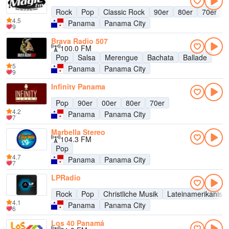
Rock
Pop
Classic Rock
90er
80er
70er
4.5
Panama
Panama City
9
Brava Radio 507
100.0 FM
Pop
Salsa
Merengue
Bachata
Ballade
5
Panama
Panama City
9
Infinity Panama
Pop
90er
00er
80er
70er
4.2
Panama
Panama City
7
Marbella Stereo
104.3 FM
Pop
4.7
Panama
Panama City
7
LPRadio
Rock
Pop
Christliche Musik
Lateinamerikanisc
4.1
Panama
Panama City
6
Los 40 Panamá