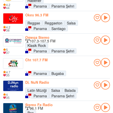
Haberler
4.2
Panama
Panama Şehri
44
Okey 96.3 FM
Reggae
Reggaeton
Salsa
4.2
Panama
Santiago
38
Omega Stereo
107.3-107.5 FM
Klasik Rock
5
Panama
Panama Şehri
37
Cht 107.7 FM
4.7
Panama
Bugaba
35
Dj. NuN Radio
Latin Müziği
Salsa
Balada
4
Panama
Panama Şehri
35
Stereo Fe Radio
96.1 FM
Pop