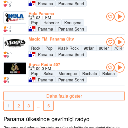
4.6
Panama
Panama Şehri
10
Hola Panama
103.1 FM
Pop
Haberler
Konuşma
4.1
Panama
Panama Şehri
10
Magic FM, Panama City
Rock
Pop
Klasik Rock
90'lar
80'ler
70'ler
4.5
Panama
Panama Şehri
9
Brava Radio 507
100.0 FM
Pop
Salsa
Merengue
Bachata
Balada
5
Panama
Panama Şehri
9
Daha fazla göster
1
2
3
...
6
Panama ülkesinde çevrimiçi radyo
Panama radyolarını ücretsiz ve yüksek kalitede çevrimiçi dinleyin.