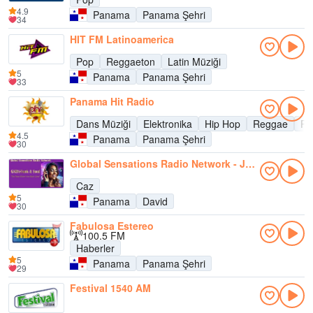
4.9
Panama
Panama Şehri
34
HIT FM Latinoamerica
Pop
Reggaeton
Latin Müziği
5
Panama
Panama Şehri
33
Panama Hit Radio
Dans Müziği
Elektronika
Hip Hop
Reggae
Re
4.5
Panama
Panama Şehri
30
Global Sensations Radio Network - Jazz
Caz
5
Panama
David
30
Fabulosa Estereo
100.5 FM
Haberler
5
Panama
Panama Şehri
29
Festival 1540 AM