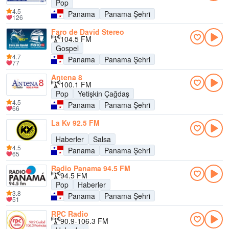
Pop
4.5
Panama
Panama Şehri
126
Faro de David Stereo
104.5 FM
Gospel
4.7
Panama
Panama Şehri
77
Antena 8
100.1 FM
Pop
Yetişkin Çağdaş
4.5
Panama
Panama Şehri
66
La Ky 92.5 FM
Haberler
Salsa
4.5
Panama
Panama Şehri
65
Radio Panama 94.5 FM
94.5 FM
Pop
Haberler
3.8
Panama
Panama Şehri
51
RPC Radio
90.9-106.3 FM