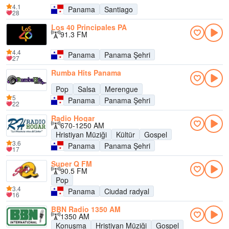
4.1
Panama
Santiago
28
Los 40 Principales PA
91.3 FM
4.4
Panama
Panama Şehri
27
Rumba Hits Panama
Pop
Salsa
Merengue
5
Panama
Panama Şehri
22
Radio Hogar
670-1250 AM
Hristiyan Müziği
Kültür
Gospel
3.6
Panama
Panama Şehri
17
Super Q FM
90.5 FM
Pop
3.4
Panama
Ciudad radyal
16
BBN Radio 1350 AM
1350 AM
Konuşma
Hristiyan Müziği
Gospel