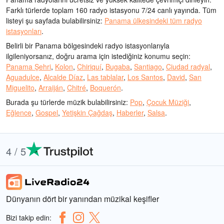
Farklı türlerde toplam 160 radyo istasyonu 7/24 canlı yayında.
Tüm
listeyi şu sayfada bulabilirsiniz:
Panama ülkesindeki tüm radyo
istasyonları
.
Belirli bir Panama bölgesindeki radyo istasyonlarıyla
ilgileniyorsanız, doğru arama için istediğiniz konumu seçin:
Panama Şehri
,
Kolon
,
Chiriquí
,
Bugaba
,
Santiago
,
Ciudad radyal
,
Aguadulce
,
Alcalde Díaz
,
Las tablalar
,
Los Santos
,
David
,
San
Miguelito
,
Arraiján
,
Chitré
,
Boquerón
.
Burada şu türlerde müzik bulabilirsiniz:
Pop
,
Çocuk Müziği
,
Eğlence
,
Gospel
,
Yetişkin Çağdaş
,
Haberler
,
Salsa
.
4 / 5
Dünyanın dört bir yanından müzikal keşifler
Bizi takip edin: