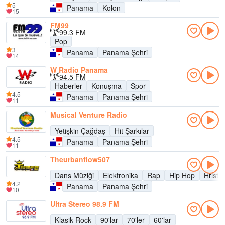
5
Panama
Kolon
15
FM99
99.3 FM
Pop
3
Panama
Panama Şehri
14
W Radio Panama
94.5 FM
Haberler
Konuşma
Spor
4.5
Panama
Panama Şehri
11
Musical Venture Radio
Yetişkin Çağdaş
Hit Şarkılar
4.5
Panama
Panama Şehri
11
Theurbanflow507
Dans Müziği
Elektronika
Rap
Hip Hop
Hristi
4.2
Panama
Panama Şehri
10
Ultra Stereo 98.9 FM
Klasik Rock
90'lar
70'ler
60'lar