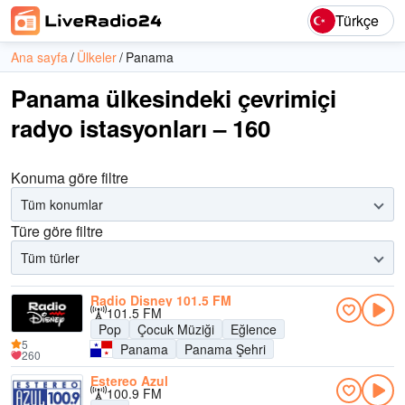
Türkçe
Ana sayfa
Ülkeler
Panama
Panama ülkesindeki çevrimiçi
radyo istasyonları – 160
Konuma göre filtre
Tüm konumlar
Türe göre filtre
Tüm türler
Radio Disney 101.5 FM
101.5 FM
Pop
Çocuk Müziği
Eğlence
5
Panama
Panama Şehri
260
Estereo Azul
100.9 FM