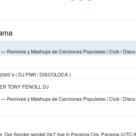
nama
mixes y Mashups de Canciones Populares | Club / Disco / EDM
000´s ( DJ PIWI / DISCOLOCA )
ER TONY FENOLL DJ
mixes y Mashups de Canciones Populares | Club / Disco / EDM
. Der Sender sendet 24/7 live
in Panama City, Panama
(UTC-5