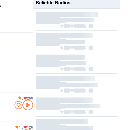
Beliebte Radios
s.
5
260
4.5
126