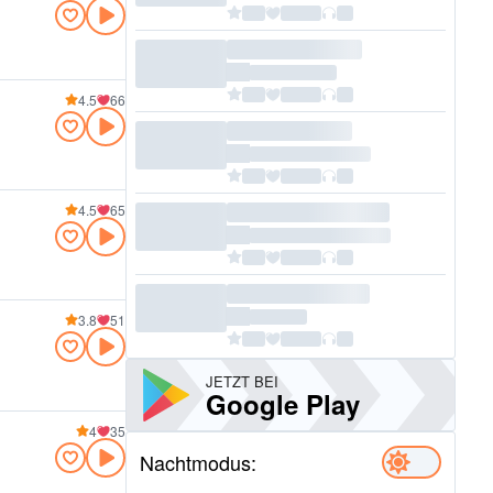
4.5
66
4.5
65
3.8
51
JETZT BEI
Google Play
4
35
Nachtmodus: