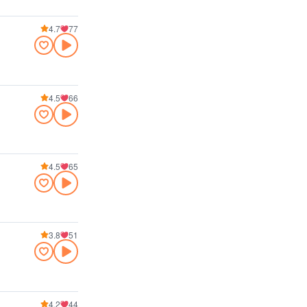
4.7
77
4.5
66
4.5
65
3.8
51
4.2
44