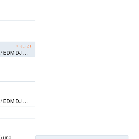
JETZT
 DJ Mix #3
 DJ Mix #3
)
und