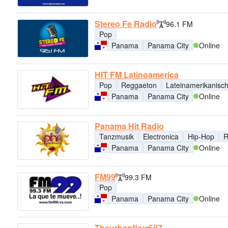
Stereo Fe Radio
96.1 FM
Pop
Panama
Panama City
Online
HIT FM Latinoamerica
Pop
Reggaeton
Lateinamerikanisc
Panama
Panama City
Online
Panama Hit Radio
Tanzmusik
Electronica
Hip-Hop
R
Panama
Panama City
Online
FM99
99.3 FM
Pop
Panama
Panama City
Online
Theurbanflow507