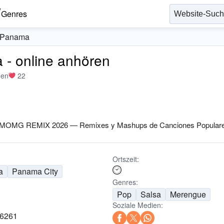
Genres
 Panama
- online anhören
men
22
MOMG REMIX 2026 — Remixes y Mashups de Canciones Populares 
Ortszeit:
a
Panama City
Genres:
Pop
Salsa
Merengue
Soziale Medien:
76261