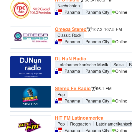
Nachrichten
Panama
Panama City
Online
Omega Stereo
107.3-107.5 FM
Classic Rock
Panama
Panama City
Online
Dj. NuN Radio
Lateinamerikanische Musik
Salsa
B
Panama
Panama City
Online
Stereo Fe Radio
96.1 FM
Pop
Panama
Panama City
Online
HIT FM Latinoamerica
Pop
Reggaeton
Lateinamerikanisc
Panama
Panama City
Online