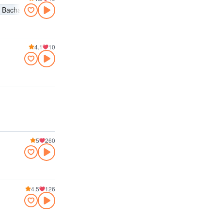
Bachata
4.1
10
5
260
4.5
126