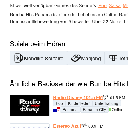
ist weltweit verfügbar.
Genres des Senders:
Pop
,
Salsa
,
Me
Rumba Hits Panama ist einer der beliebtesten Online-Rad
Durchschnittsbewertung von 5 bewertet. Über 22 Nutzer h
Spiele beim Hören
Klondike Solitaire
Mahjong
Tetr
Ähnliche Radiosender wie Rumba Hit
Radio Disney 101.5 FM
101.5 FM
Pop
Kinderlieder
Unterhaltung
Panama
Panama City
Online
Estereo Azul
100.9 FM