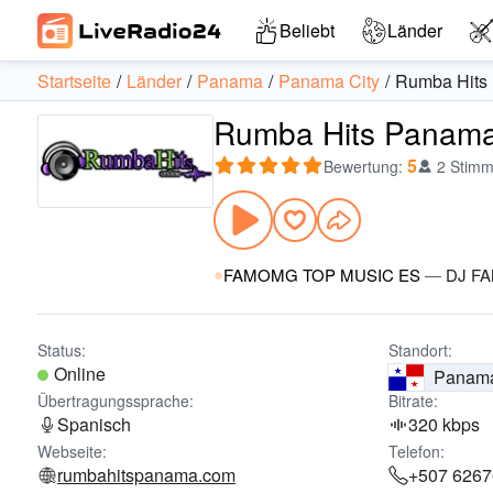
Beliebt
Länder
Startseite
Länder
Panama
Panama City
Rumba Hits
Rumba Hits Panama 
5
Bewertung
:
2 Stim
FAMOMG TOP MUSIC ES
—
DJ FA
Status:
Standort:
Online
Panam
Übertragungssprache:
Bitrate:
Spanisch
320 kbps
Webseite:
Telefon:
rumbahitspanama.com
+507 626