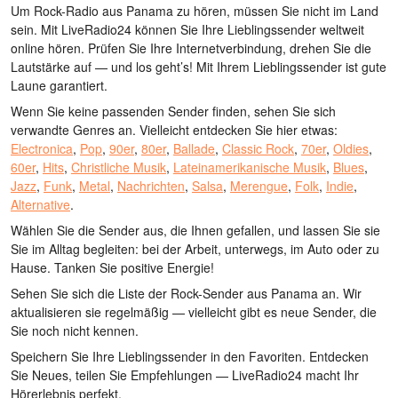
Um Rock-Radio aus Panama zu hören, müssen Sie nicht im Land
sein. Mit LiveRadio24 können Sie Ihre Lieblingssender weltweit
online hören. Prüfen Sie Ihre Internetverbindung, drehen Sie die
Lautstärke auf — und los geht’s! Mit Ihrem Lieblingssender ist gute
Laune garantiert.
Wenn Sie keine passenden Sender finden, sehen Sie sich
verwandte Genres an. Vielleicht entdecken Sie hier etwas:
Electronica
,
Pop
,
90er
,
80er
,
Ballade
,
Classic Rock
,
70er
,
Oldies
,
60er
,
Hits
,
Christliche Musik
,
Lateinamerikanische Musik
,
Blues
,
Jazz
,
Funk
,
Metal
,
Nachrichten
,
Salsa
,
Merengue
,
Folk
,
Indie
,
Alternative
.
Wählen Sie die Sender aus, die Ihnen gefallen, und lassen Sie sie
Sie im Alltag begleiten: bei der Arbeit, unterwegs, im Auto oder zu
Hause. Tanken Sie positive Energie!
Sehen Sie sich die Liste der Rock-Sender aus Panama an. Wir
aktualisieren sie regelmäßig — vielleicht gibt es neue Sender, die
Sie noch nicht kennen.
Speichern Sie Ihre Lieblingssender in den Favoriten. Entdecken
Sie Neues, teilen Sie Empfehlungen — LiveRadio24 macht Ihr
Hörerlebnis perfekt.