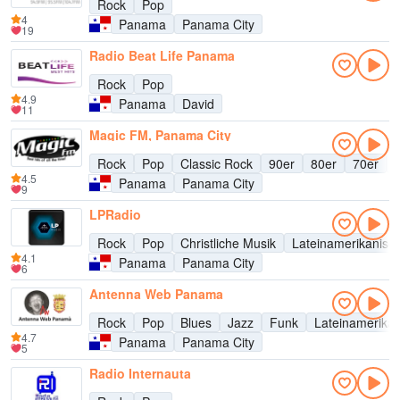
Rock
Pop
4
Panama
Panama City
19
Radio Beat Life Panama
Rock
Pop
4.9
Panama
David
11
Magic FM, Panama City
Rock
Pop
Classic Rock
90er
80er
70er
4.5
Panama
Panama City
9
LPRadio
Rock
Pop
Christliche Musik
Lateinamerikanisc
4.1
Panama
Panama City
6
Antenna Web Panama
Rock
Pop
Blues
Jazz
Funk
Lateinamerika
4.7
Panama
Panama City
5
Radio Internauta