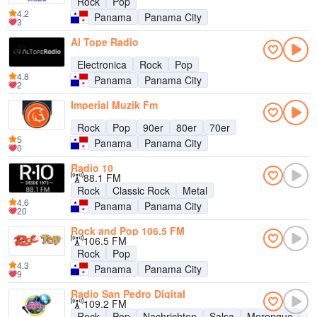
Rock
Pop
4.2
Panama
Panama City
3
Al Tope Radio
Electronica
Rock
Pop
4.8
Panama
Panama City
2
Imperial Muzik Fm
Rock
Pop
90er
80er
70er
5
Panama
Panama City
0
Radio 10
88.1 FM
Rock
Classic Rock
Metal
4.6
Panama
Panama City
20
Rock and Pop 106.5 FM
106.5 FM
Rock
Pop
4.3
Panama
Panama City
9
Radio San Pedro Digital
109.2 FM
Rock
Pop
Nachrichten
Salsa
Merengue
Ba