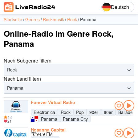
Deutsch
Startseite
Genres
Rockmusik
Rock
Panama
Online-Radio im Genre Rock,
Panama
Nach Subgenre filtern
Rock
Nach Land filtern
Panama
Forever Virtual Radio
Electronica
Rock
Pop
90er
80er
Ballade
4.5
Panama
Panama City
21
Hosanna Capital
94.9 FM