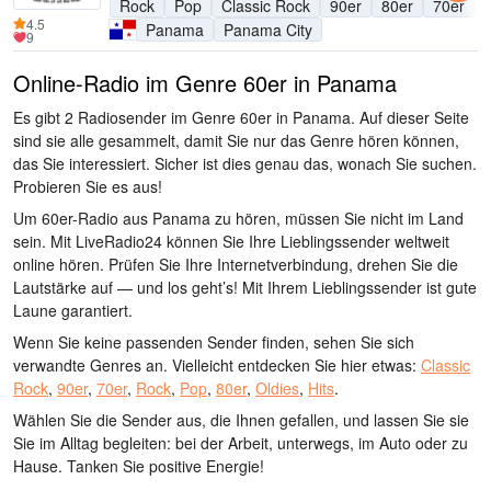
Rock
Pop
Classic Rock
90er
80er
70er
4.5
Panama
Panama City
9
Online-Radio im Genre 60er in Panama
Es gibt 2 Radiosender im Genre 60er in Panama. Auf dieser Seite
sind sie alle gesammelt, damit Sie nur das Genre hören können,
das Sie interessiert. Sicher ist dies genau das, wonach Sie suchen.
Probieren Sie es aus!
Um 60er-Radio aus Panama zu hören, müssen Sie nicht im Land
sein. Mit LiveRadio24 können Sie Ihre Lieblingssender weltweit
online hören. Prüfen Sie Ihre Internetverbindung, drehen Sie die
Lautstärke auf — und los geht’s! Mit Ihrem Lieblingssender ist gute
Laune garantiert.
Wenn Sie keine passenden Sender finden, sehen Sie sich
verwandte Genres an. Vielleicht entdecken Sie hier etwas:
Classic
Rock
,
90er
,
70er
,
Rock
,
Pop
,
80er
,
Oldies
,
Hits
.
Wählen Sie die Sender aus, die Ihnen gefallen, und lassen Sie sie
Sie im Alltag begleiten: bei der Arbeit, unterwegs, im Auto oder zu
Hause. Tanken Sie positive Energie!