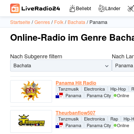
Beliebt
Länder
Startseite
Genres
Folk
Bachata
Panama
Online-Radio im Genre Bach
Nach Subgenre filtern
Nach Land
Bachata
Panama
Panama Hit Radio
Tanzmusik
Electronica
Hip-Hop
R
Panama
Panama City
Online
Theurbanflow507
Tanzmusik
Electronica
Rap
Hip-
Panama
Panama City
Online