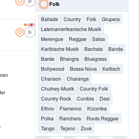
Folk
Ballade
Country
Folk
Grupera
4
2
Lateinamerikanische Musik
Merengue
Reggae
Salsa
Karibische Musik
Bachata
Banda
Barde
Bhangra
Bluegrass
Bollywood
Bossa Nova
Keltisch
ören
Chanson
Charanga
Chutney-Musik
Country Folk
der
Country Rock
Cumbia
Desi
Ethno
Flamenco
Kizomba
Polka
Ranchera
Roots Reggae
,
Tango
Tejano
Zouk