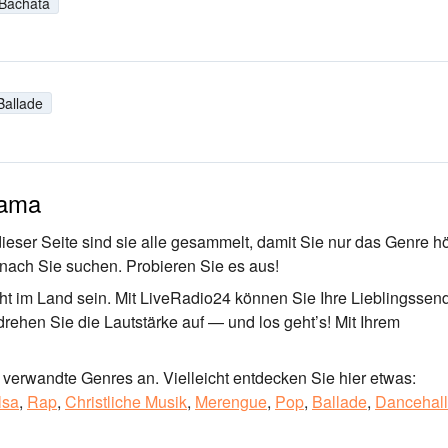
Bachata
Ballade
nama
eser Seite sind sie alle gesammelt, damit Sie nur das Genre h
wonach Sie suchen. Probieren Sie es aus!
 im Land sein. Mit LiveRadio24 können Sie Ihre Lieblingssen
 drehen Sie die Lautstärke auf — und los geht’s! Mit Ihrem
verwandte Genres an. Vielleicht entdecken Sie hier etwas:
lsa
,
Rap
,
Christliche Musik
,
Merengue
,
Pop
,
Ballade
,
Dancehall