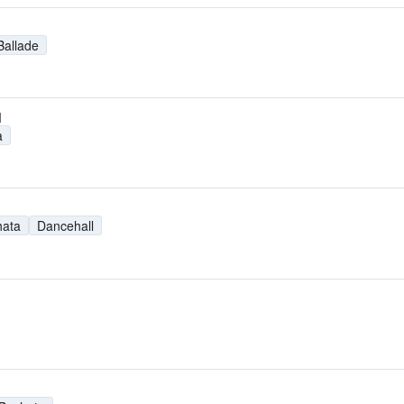
Ballade
M
a
hata
Dancehall