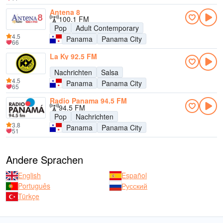
Antena 8
100.1 FM
Pop
Adult Contemporary
4.5
Panama
Panama City
66
La Ky 92.5 FM
Nachrichten
Salsa
4.5
Panama
Panama City
65
Radio Panama 94.5 FM
94.5 FM
Pop
Nachrichten
3.8
Panama
Panama City
51
Andere Sprachen
English
Español
Português
Русский
Türkçe