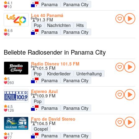
4.1
Panama
Panama City
10
Los 40 Panamá
91.3 FM
Pop
Nachrichten
Hits
4.6
Panama
Panama City
6
Beliebte Radiosender in Panama City
Radio Disney 101.5 FM
101.5 FM
Pop
Kinderlieder
Unterhaltung
5
Panama
Panama City
260
Estereo Azul
100.9 FM
Pop
4.5
Panama
Panama City
126
Faro de David Stereo
104.5 FM
Gospel
4.7
Panama
Panama City
77