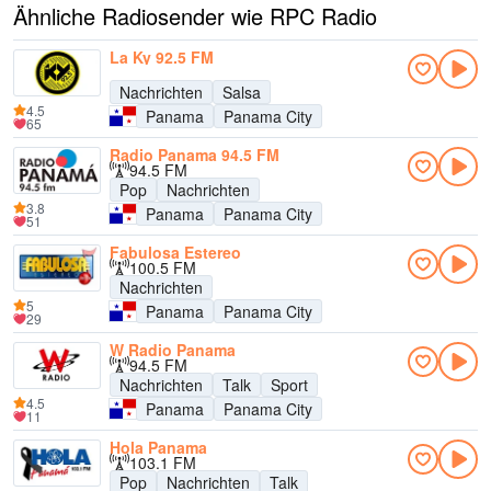
Ähnliche Radiosender wie RPC Radio
La Ky 92.5 FM
Nachrichten
Salsa
4.5
Panama
Panama City
65
Radio Panama 94.5 FM
94.5 FM
Pop
Nachrichten
3.8
Panama
Panama City
51
Fabulosa Estereo
100.5 FM
Nachrichten
5
Panama
Panama City
29
W Radio Panama
94.5 FM
Nachrichten
Talk
Sport
4.5
Panama
Panama City
11
Hola Panama
103.1 FM
Pop
Nachrichten
Talk