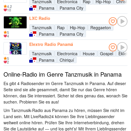
Tanzmusik
Electronica
Rap
Hip-Hop
Christli
4.2
Panama
Panama City
10
LXC Radio
Tanzmusik
Rap
Hip-Hop
Reggaeton
5
Panama
Panama City
4
Elextro Radio Panamá
Tanzmusik
Electronica
House
Gospel
Eklekt
5
Panama
Chiriquí
2
Online-Radio im Genre Tanzmusik in Panama
Es gibt 4 Radiosender im Genre Tanzmusik in Panama. Auf dieser
Seite sind sie alle gesammelt, damit Sie nur das Genre hören
können, das Sie interessiert. Sicher ist dies genau das, wonach Sie
suchen. Probieren Sie es aus!
Um Tanzmusik-Radio aus Panama zu hören, müssen Sie nicht im
Land sein. Mit LiveRadio24 können Sie Ihre Lieblingssender
weltweit online hören. Prüfen Sie Ihre Internetverbindung, drehen
Sie die Lautstärke auf — und los geht’s! Mit Ihrem Lieblingssender