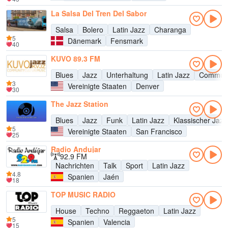
La Salsa Del Tren Del Sabor
Salsa
Bolero
Latin Jazz
Charanga
5
Dänemark
Fensmark
40
KUVO 89.3 FM
Blues
Jazz
Unterhaltung
Latin Jazz
Communi
3
Vereinigte Staaten
Denver
30
The Jazz Station
Blues
Jazz
Funk
Latin Jazz
Klassischer Jazz
5
Vereinigte Staaten
San Francisco
25
Radio Andujar
92.9 FM
Nachrichten
Talk
Sport
Latin Jazz
4.8
Spanien
Jaén
18
TOP MUSIC RADIO
House
Techno
Reggaeton
Latin Jazz
5
Spanien
Valencia
15