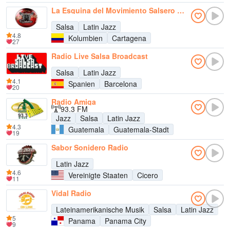
La Esquina del Movimiento Salsero Radio
Salsa
Latin Jazz
4.8
Kolumbien
Cartagena
27
Radio Live Salsa Broadcast
Salsa
Latin Jazz
4.1
Spanien
Barcelona
20
Radio Amiga
93.3 FM
Jazz
Salsa
Latin Jazz
4.3
Guatemala
Guatemala-Stadt
19
Sabor Sonidero Radio
Latin Jazz
4.6
Vereinigte Staaten
Cicero
11
Vidal Radio
Lateinamerikanische Musik
Salsa
Latin Jazz
5
Panama
Panama City
9