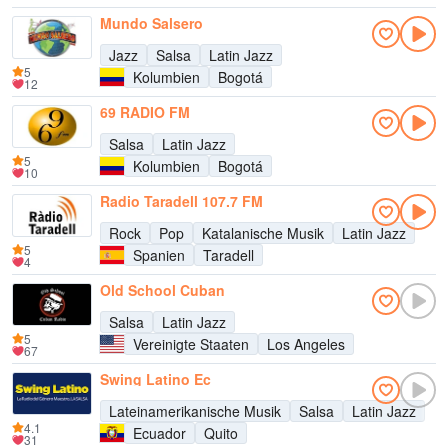
Mundo Salsero
Jazz
Salsa
Latin Jazz
5
Kolumbien
Bogotá
12
69 RADIO FM
Salsa
Latin Jazz
5
Kolumbien
Bogotá
10
Radio Taradell 107.7 FM
Rock
Pop
Katalanische Musik
Latin Jazz
5
Spanien
Taradell
4
Old School Cuban
Salsa
Latin Jazz
5
Vereinigte Staaten
Los Angeles
67
Swing Latino Ec
Lateinamerikanische Musik
Salsa
Latin Jazz
4.1
Ecuador
Quito
31