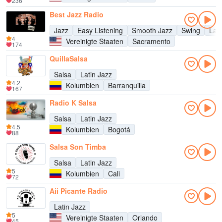
236
Best Jazz Radio
Jazz
Easy Listening
Smooth Jazz
Swing
Lati
4
Vereinigte Staaten
Sacramento
174
QuillaSalsa
Salsa
Latin Jazz
4.2
Kolumbien
Barranquilla
167
Radio K Salsa
Salsa
Latin Jazz
4.5
Kolumbien
Bogotá
88
Salsa Son Timba
Salsa
Latin Jazz
5
Kolumbien
Cali
72
Aji Picante Radio
Latin Jazz
5
Vereinigte Staaten
Orlando
45