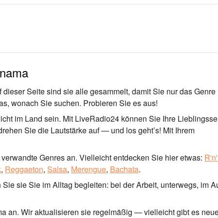
Panama
dieser Seite sind sie alle gesammelt, damit Sie nur das Genre
 das, wonach Sie suchen. Probieren Sie es aus!
ht im Land sein. Mit LiveRadio24 können Sie Ihre Lieblingss
 drehen Sie die Lautstärke auf — und los geht’s! Mit Ihrem
verwandte Genres an. Vielleicht entdecken Sie hier etwas:
R'n
k
,
Reggaeton
,
Salsa
,
Merengue
,
Bachata
.
Sie sie Sie im Alltag begleiten: bei der Arbeit, unterwegs, im A
an. Wir aktualisieren sie regelmäßig — vielleicht gibt es neu