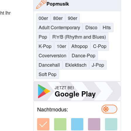
Popmusik
t Ihr
00er
80er
90er
Adult Contemporary
Disco
Hits
Pop
R'n'B (Rhythm and Blues)
K-Pop
10er
Afropop
C-Pop
Coverversion
Dance-Pop
Dancehall
Eklektisch
J-Pop
Soft Pop
JETZT BEI
Google Play
Nachtmodus: