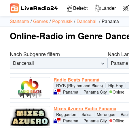
Beliebt
Länder
Startseite
Genres
Popmusik
Dancehall
Panama
Online-Radio im Genre Danc
Nach Subgenre filtern
Nach Land
Dancehall
Panama
Radio Beats Panamá
R'n'B (Rhythm and Blues)
Hip-Hop
Panama
Panama City
Online
Mixes Azuero Radio Panama
Reggaeton
Salsa
Merengue
Bac
Panama
Panama City
Offline