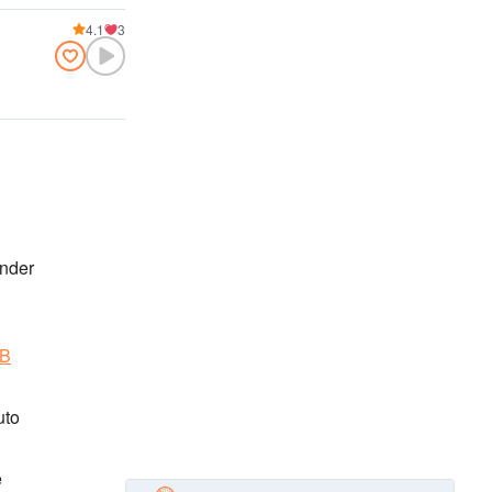
4.1
3
ender
'B
uto
e