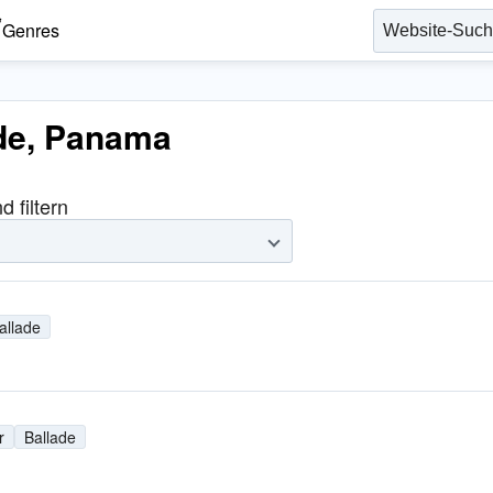
Genres
ade, Panama
 filtern
allade
r
Ballade