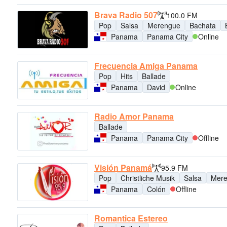
Brava Radio 507
100.0 FM
Pop
Salsa
Merengue
Bachata
Panama
Panama City
Online
Frecuencia Amiga Panama
Pop
Hits
Ballade
Panama
David
Online
Radio Amor Panama
Ballade
Panama
Panama City
Offline
Visión Panamá
95.9 FM
Pop
Christliche Musik
Salsa
Mer
Panama
Colón
Offline
Romantica Estereo