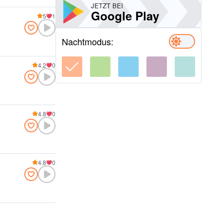
JETZT BEI
Google Play
5
1
Nachtmodus:
4.2
0
4.8
0
4.8
0