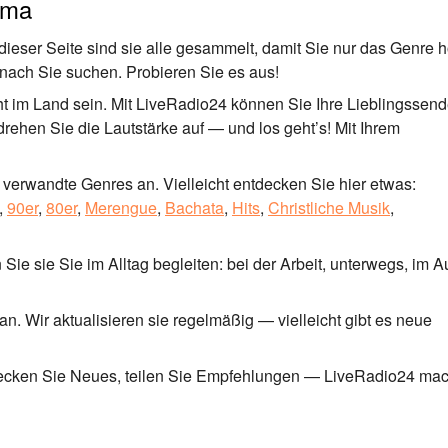
ama
ieser Seite sind sie alle gesammelt, damit Sie nur das Genre 
wonach Sie suchen. Probieren Sie es aus!
 im Land sein. Mit LiveRadio24 können Sie Ihre Lieblingssend
 drehen Sie die Lautstärke auf — und los geht’s! Mit Ihrem
verwandte Genres an. Vielleicht entdecken Sie hier etwas:
,
90er
,
80er
,
Merengue
,
Bachata
,
Hits
,
Christliche Musik
,
Sie sie Sie im Alltag begleiten: bei der Arbeit, unterwegs, im A
. Wir aktualisieren sie regelmäßig — vielleicht gibt es neue
tdecken Sie Neues, teilen Sie Empfehlungen — LiveRadio24 mach