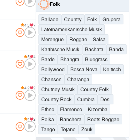
Folk
Ballade
Country
Folk
Grupera
4.3
7
Lateinamerikanische Musik
Merengue
Reggae
Salsa
Karibische Musik
Bachata
Banda
5
4
Barde
Bhangra
Bluegrass
Bollywood
Bossa Nova
Keltisch
Chanson
Charanga
4.2
2
Chutney-Musik
Country Folk
Country Rock
Cumbia
Desi
Ethno
Flamenco
Kizomba
Polka
Ranchera
Roots Reggae
4
2
Tango
Tejano
Zouk