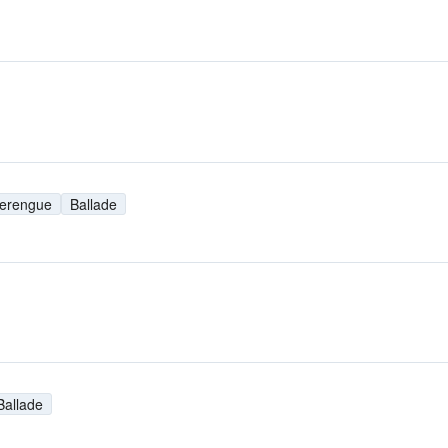
erengue
Ballade
Ballade