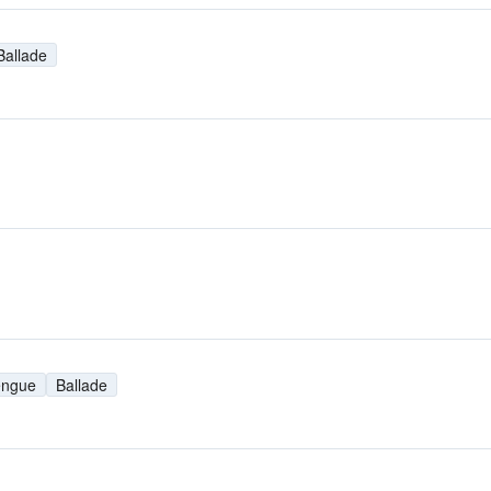
Ballade
engue
Ballade