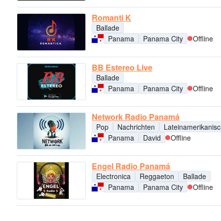
Romanti K
Ballade
Panama
Panama City
Offline
BB Estereo Live
Ballade
Panama
Panama City
Offline
Network Radio Panamá
Pop
Nachrichten
Lateinamerikanis
Panama
David
Offline
Engel Radio Panamá
Electronica
Reggaeton
Ballade
Panama
Panama City
Offline