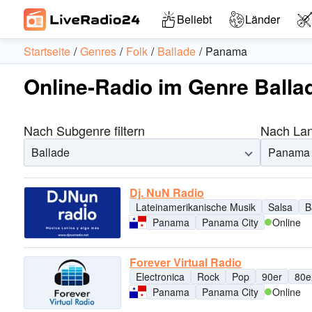
Beliebt
Länder
Startseite
Genres
Folk
Ballade
Panama
Online-Radio im Genre Ball
Nach Subgenre filtern
Nach Land
Ballade
Panama
Dj. NuN Radio
Lateinamerikanische Musik
Salsa
B
Panama
Panama City
Online
Forever Virtual Radio
Electronica
Rock
Pop
90er
80e
Panama
Panama City
Online