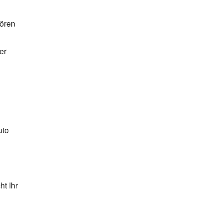
hören
er
uto
t Ihr