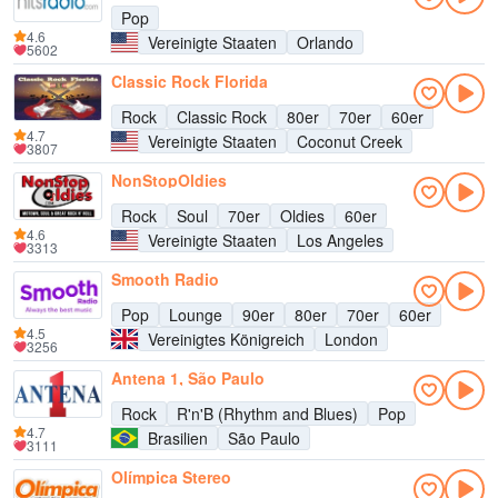
Pop
4.6
Vereinigte Staaten
Orlando
5602
Classic Rock Florida
Rock
Classic Rock
80er
70er
60er
4.7
Vereinigte Staaten
Coconut Creek
3807
NonStopOldies
Rock
Soul
70er
Oldies
60er
4.6
Vereinigte Staaten
Los Angeles
3313
Smooth Radio
Pop
Lounge
90er
80er
70er
60er
4.5
Vereinigtes Königreich
London
3256
Antena 1, São Paulo
Rock
R'n'B (Rhythm and Blues)
Pop
4.7
Brasilien
São Paulo
3111
Olímpica Stereo