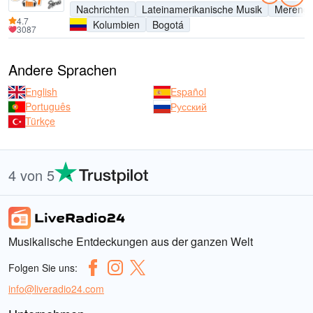
Nachrichten
Lateinamerikanische Musik
Mereng
4.7
Kolumbien
Bogotá
3087
Andere Sprachen
English
Español
Português
Русский
Türkçe
4 von 5
Musikalische Entdeckungen aus der ganzen Welt
Folgen Sie uns:
info@liveradio24.com