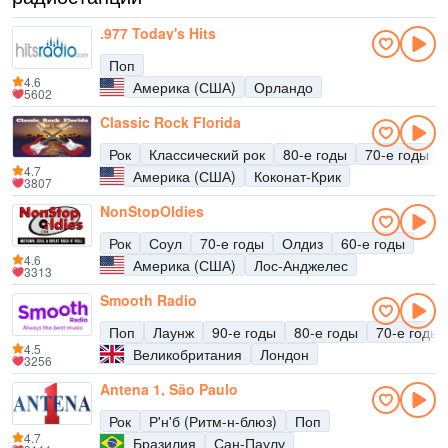
.977 Today's Hits
Поп
4.6
Америка (США)
Орландо
5602
Classic Rock Florida
Рок
Классический рок
80-е годы
70-е годы
4.7
Америка (США)
Коконат-Крик
3807
NonStopOldies
Рок
Соул
70-е годы
Олдиз
60-е годы
4.6
Америка (США)
Лос-Анджелес
3313
Smooth Radio
Поп
Лаунж
90-е годы
80-е годы
70-е годы
4.5
Великобритания
Лондон
3256
Antena 1, São Paulo
Рок
Р'н'б (Ритм-н-блюз)
Поп
4.7
Бразилия
Сан-Паулу