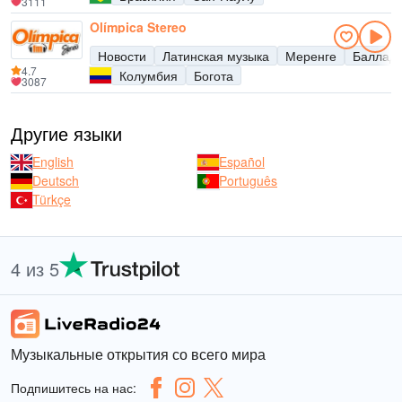
3111
Olímpica Stereo
Новости
Латинская музыка
Меренге
Баллад
4.7
Колумбия
Богота
3087
Другие языки
English
Español
Deutsch
Português
Türkçe
4 из 5
Музыкальные открытия со всего мира
Подпишитесь на нас: