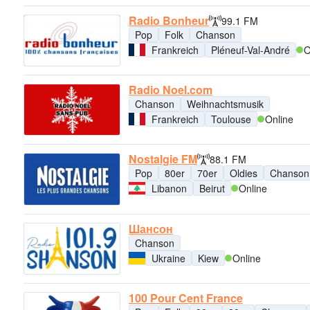
Radio Bonheur
99.1 FM
Pop
Folk
Chanson
Frankreich
Pléneuf-Val-André
O
Radio Noel.com
Chanson
Weihnachtsmusik
Frankreich
Toulouse
Online
Nostalgie FM
88.1 FM
Pop
80er
70er
Oldies
Chanson
Libanon
Beirut
Online
Шансон
Chanson
Ukraine
Kiew
Online
100 Pour Cent France