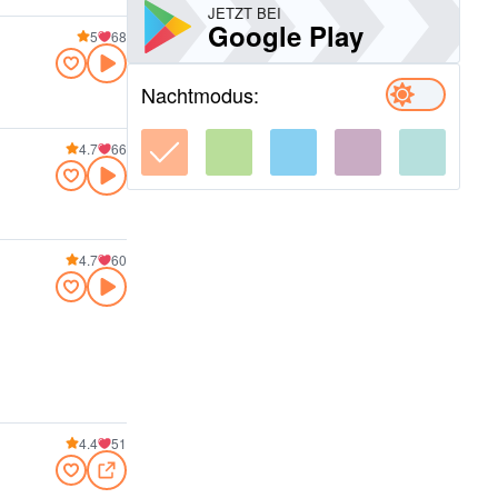
JETZT BEI
Google Play
5
68
Nachtmodus:
4.7
66
4.7
60
4.4
51