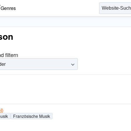
Genres
son
 filtern
der
l)
usik
Französische Musik