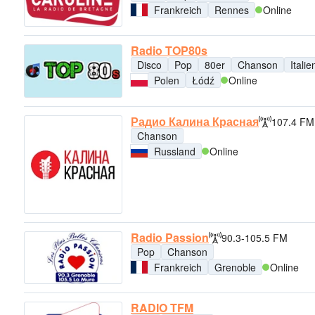
Frankreich
Rennes
Online
Radio TOP80s
Disco
Pop
80er
Chanson
Itali
Polen
Łódź
Online
Радио Калина Красная
107.4 FM
Chanson
Russland
Online
Radio Passion
90.3-105.5 FM
Pop
Chanson
Frankreich
Grenoble
Online
RADIO TFM