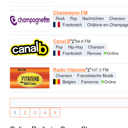
Champagne FM
Rock
Pop
Nachrichten
Chanson
Frankreich
Châlons-en-Champag
Canal B
94.0 FM
Pop
Hip-Hop
Chanson
Frankreich
Rennes
Online
Radio Vitamine
107.3 FM
Chanson
Französische Musik
Belgien
Famenne
Online
1
2
3
4