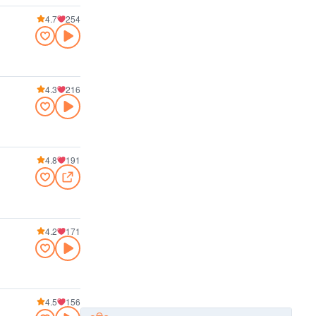
4.7
254
4.3
216
4.8
191
4.2
171
4.5
156