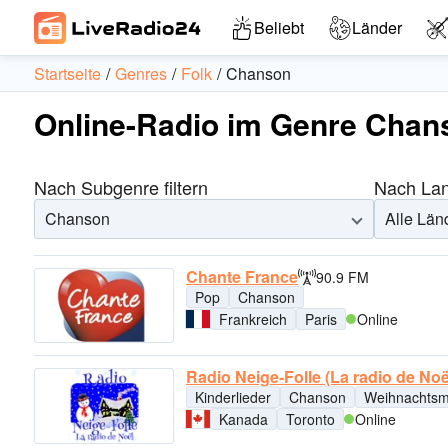
Beliebt
Länder
Startseite
Genres
Folk
Chanson
Online-Radio im Genre Chan
Nach Subgenre filtern
Nach Land
Chanson
Alle Län
Chante France
90.9 FM
Pop
Chanson
Frankreich
Paris
Online
Radio Neige-Folle (La radio de Noë
Kinderlieder
Chanson
Weihnachtsm
Kanada
Toronto
Online