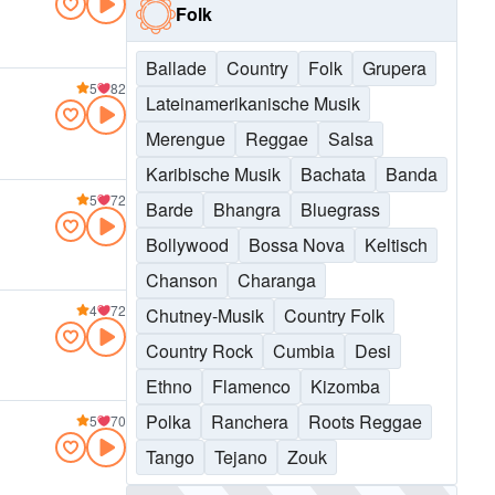
Folk
Ballade
Country
Folk
Grupera
5
82
Lateinamerikanische Musik
Merengue
Reggae
Salsa
Karibische Musik
Bachata
Banda
5
72
Barde
Bhangra
Bluegrass
Bollywood
Bossa Nova
Keltisch
Chanson
Charanga
4
72
Chutney-Musik
Country Folk
Country Rock
Cumbia
Desi
Ethno
Flamenco
Kizomba
Polka
Ranchera
Roots Reggae
5
70
Tango
Tejano
Zouk