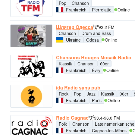
Pop
Chanson
Frankreich
Pierrelatte
Online
Шлягер Одесса
92.2 FM
Chanson
Drum and Bass
Ukraine
Odesa
Online
Chansons Rouges Mosaik Radio
Klassik
Chanson
60er
Frankreich
Évry
Online
ida Radio sans pub
Rock
Pop
Jazz
Klassik
90er
Frankreich
Paris
Online
Radio Cagnac
93.4-96.0 FM
Folk
Chanson
Lateinamerikanische
Frankreich
Cagnac-les-Mines
O