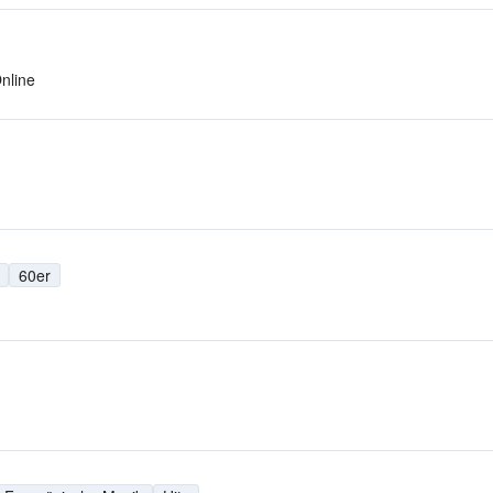
nline
60er