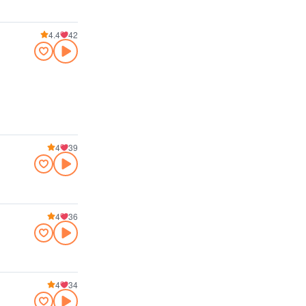
4.4
42
4
39
4
36
4
34