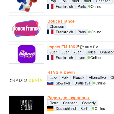
Pop
Folk
90er
80er
Chanson
Frankreich
Paris
Online
Douce France
Chanson
Frankreich
Paris
Online
Impact FM 106.3
106.3 FM
90er
80er
70er
Oldies
Chanso
Frankreich
Lyon
Online
RTVS R Devin
Jazz
Folk
Klassik
Alternative
C
Slowakei
Bratislava
Online
Радио для взрослых
Retro
Chanson
Comedy
Deutschland
Berlin
Online