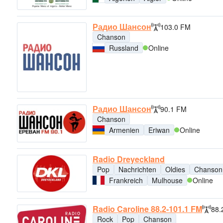
Радио Шансон
103.0 FM
Chanson
Russland
Online
Радио Шансон
90.1 FM
Chanson
Armenien
Eriwan
Online
Radio Dreyeckland
Pop
Nachrichten
Oldies
Chanson
Frankreich
Mulhouse
Online
Radio Caroline 88.2-101.1 FM
88.
Rock
Pop
Chanson