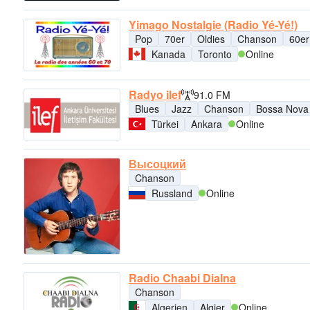
Yimago Nostalgie (Radio Yé-Yé!)
Pop
70er
Oldies
Chanson
60er
Kanada
Toronto
Online
Radyo ilef
91.0 FM
Blues
Jazz
Chanson
Bossa Nova
Türkei
Ankara
Online
Высоцкий
Chanson
Russland
Online
Radio Chaabi Dialna
Chanson
Algerien
Algier
Online