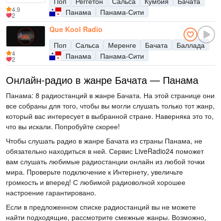
Поп
Реггетон
Сальса
Кумбия
Бачата
4.9
Панама
Панама-Сити
2
Que Kool Radio
Поп
Сальса
Меренге
Бачата
Баллада
4
Панама
Панама-Сити
2
Онлайн-радио в жанре Бачата — Панама
Панама: 8 радиостанций в жанре Бачата. На этой странице они
все собраны для того, чтобы вы могли слушать только тот жанр,
который вас интересует в выбранной стране. Наверняка это то,
что вы искали. Попробуйте скорее!
Чтобы слушать радио в жанре Бачата из страны Панама, не
обязательно находиться в ней. Сервис LiveRadio24 поможет
вам слушать любимые радиостанции онлайн из любой точки
мира. Проверьте подключение к Интернету, увеличьте
громкость и вперед! С любимой радиоволной хорошее
настроение гарантировано.
Если в предложенном списке радиостанций вы не можете
найти подходящие, рассмотрите смежные жанры. Возможно,