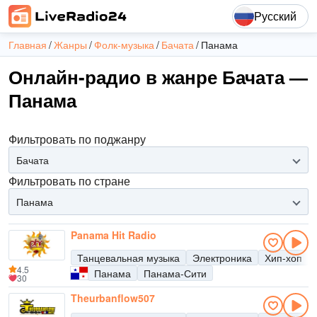
Русский
Главная
Жанры
Фолк-музыка
Бачата
Панама
Онлайн-радио в жанре Бачата —
Панама
Фильтровать по поджанру
Бачата
Фильтровать по стране
Панама
Panama Hit Radio
Танцевальная музыка
Электроника
Хип-хоп
4.5
Панама
Панама-Сити
30
Theurbanflow507