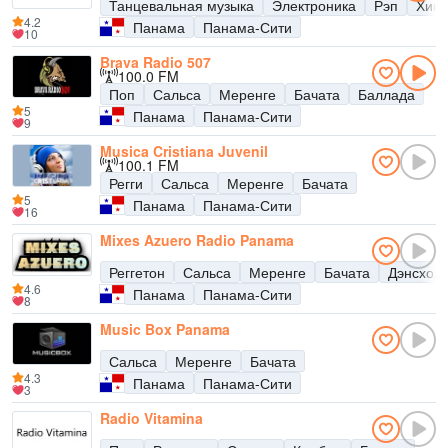
Танцевальная музыка
Электроника
Рэп
Хип-
4.2
Панама
Панама-Сити
10
Brava Radio 507
100.0 FM
Поп
Сальса
Меренге
Бачата
Баллада
5
Панама
Панама-Сити
9
Musica Cristiana Juvenil
100.1 FM
Регги
Сальса
Меренге
Бачата
5
Панама
Панама-Сити
16
Mixes Azuero Radio Panama
Реггетон
Сальса
Меренге
Бачата
Дэнсхол
4.6
Панама
Панама-Сити
8
Music Box Panama
Сальса
Меренге
Бачата
4.3
Панама
Панама-Сити
3
Radio Vitamina