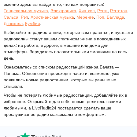
именно здесь вы найдете то, что вам понравится:
Танцевальная музыка
,
Электроника
,
Хип-хоп
,
Регги
,
Реггетон
,
Сальса
,
Рэп
,
Христианская музыка
,
Меренге
,
Поп
,
Баллада
,
Дэнсхолл
,
Кумбия
.
Выбирайте те радиостанции, которые вам нравятся, и пусть эти
радиоволны станут вашим спутником жизни в повседневных
делах: на работе, в дороге, в машине или дома для
атмосферы. Зарядитесь положительными эмоциями на весь
день.
Ознакомьтесь со списком радиостанций жанра Бачата —
Панама. Обновления происходят часто и, возможно, уже
появились новые радиостанции, которые вы раньше не
слышали.
Чтобы не потерять любимые радиостанции, добавляйте их в
избранное. Открывайте для себя новые, делитесь своими
любимыми, а LiveRadio24 постарается сделать ваше
прослушивание радио максимально комфортным.