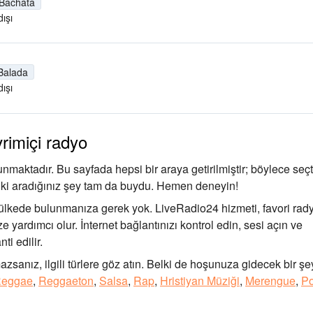
Bachata
ışı
Balada
ışı
rimiçi radyo
aktadır. Bu sayfada hepsi bir araya getirilmiştir; böylece seçt
iz ki aradığınız şey tam da buydu. Hemen deneyin!
ülkede bulunmanıza gerek yok. LiveRadio24 hizmeti, favori rad
 yardımcı olur. İnternet bağlantınızı kontrol edin, sesi açın ve
ti edilir.
zsanız, ilgili türlere göz atın. Belki de hoşunuza gidecek bir şe
eggae
,
Reggaeton
,
Salsa
,
Rap
,
Hristiyan Müziği
,
Merengue
,
P