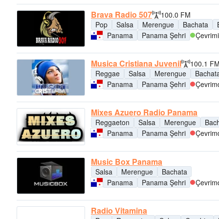
Brava Radio 507
100.0 FM
Pop
Salsa
Merengue
Bachata
Panama
Panama Şehri
Çevrimi
Musica Cristiana Juvenil
100.1 F
Reggae
Salsa
Merengue
Bachat
Panama
Panama Şehri
Çevrimd
Mixes Azuero Radio Panama
Reggaeton
Salsa
Merengue
Bac
Panama
Panama Şehri
Çevrimd
Music Box Panama
Salsa
Merengue
Bachata
Panama
Panama Şehri
Çevrimd
Radio Vitamina