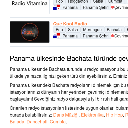
Pop
Reggaeton
Salsa
Cumbia
Panama
Panama Şehri
Çevrimd
Que Kool Radio
Pop
Salsa
Merengue
Bachata
Panama
Panama Şehri
Çevrimd
Panama ülkesinde Bachata türünde çev
Panama ülkesinde Bachata türünde 8 radyo istasyonu bulunm
ülkede yalnızca ilginizi çeken türü dinleyebilirsiniz. Emin
Panama ülkesindeki Bachata radyolarını dinlemek için bu 
istasyonlarınızı dünyanın her yerinden çevrimiçi dinlemenize
başlayalım! Sevdiğiniz radyo dalgasıyla iyi bir ruh hali garan
Önerilen radyo istasyonları listesinde uygun olanları bulama
burada bulabilirsiniz:
Dans Müziği
,
Elektronika
,
Hip Hop
,
R
Balada
,
Dancehall
,
Cumbia
.