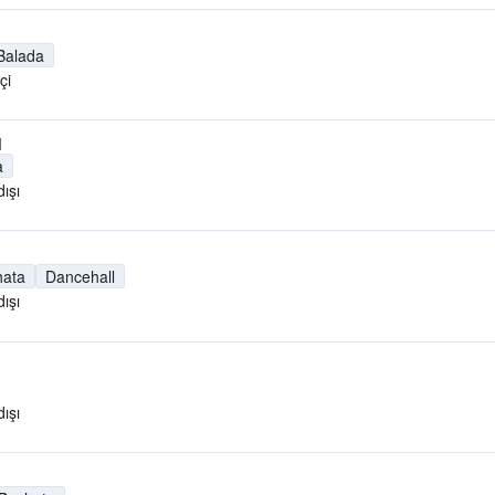
Balada
çi
M
a
ışı
hata
Dancehall
ışı
ışı