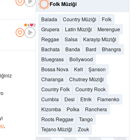
Folk Müziği
Balada
Country Müziği
Folk
4
2
Grupera
Latin Müziği
Merengue
Reggae
Salsa
Karayip Müziği
Bachata
Banda
Bard
Bhangra
Bluegrass
Bollywood
Bossa Nova
Kelt
Şanson
iğiniz
Charanga
Chutney Müziği
Country Folk
Country Rock
yo
Cumbia
Desi
Etnik
Flamenko
Kizomba
Polka
Ranchera
yi
Roots Reggae
Tango
op
,
Tejano Müziği
Zouk