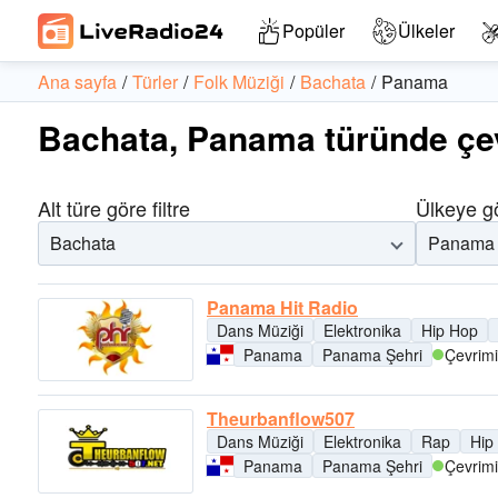
Popüler
Ülkeler
Ana sayfa
Türler
Folk Müziği
Bachata
Panama
Bachata, Panama türünde çev
Alt türe göre filtre
Ülkeye gö
Bachata
Panama
Panama Hit Radio
Dans Müziği
Elektronika
Hip Hop
Panama
Panama Şehri
Çevrimi
Theurbanflow507
Dans Müziği
Elektronika
Rap
Hip
Panama
Panama Şehri
Çevrimi