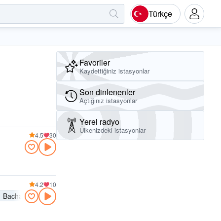
Türkçe
Favoriler
Kaydettiğiniz istasyonlar
Son dinlenenler
Açtığınız istasyonlar
Yerel radyo
Ülkenizdeki istasyonlar
4.5
30
4.2
10
Bachata