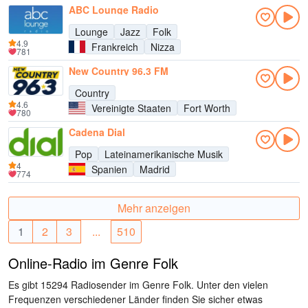
ABC Lounge Radio
Lounge
Jazz
Folk
4.9
Frankreich
Nizza
781
New Country 96.3 FM
Country
4.6
Vereinigte Staaten
Fort Worth
780
Cadena Dial
Pop
Lateinamerikanische Musik
4
Spanien
Madrid
774
Mehr anzeigen
1
2
3
...
510
Online-Radio im Genre Folk
Es gibt 15294 Radiosender im Genre Folk. Unter den vielen
Frequenzen verschiedener Länder finden Sie sicher etwas