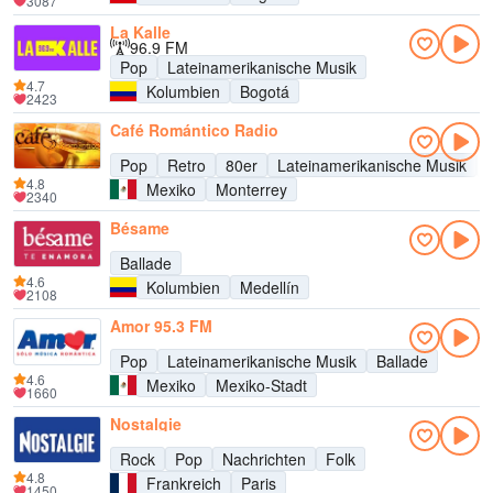
3087
La Kalle
96.9 FM
Pop
Lateinamerikanische Musik
4.7
Kolumbien
Bogotá
2423
Café Romántico Radio
Pop
Retro
80er
Lateinamerikanische Musik
4.8
Mexiko
Monterrey
2340
Bésame
Ballade
4.6
Kolumbien
Medellín
2108
Amor 95.3 FM
Pop
Lateinamerikanische Musik
Ballade
4.6
Mexiko
Mexiko-Stadt
1660
Nostalgie
Rock
Pop
Nachrichten
Folk
4.8
Frankreich
Paris
1450