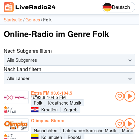
Deutsch
Startseite
Genres
Folk
Online-Radio im Genre Folk
Nach Subgenre filtern
Alle Subgenres
Nach Land filtern
Alle Länder
Extra FM 93.6-104.5
93.6-104.5 FM
Folk
Kroatische Musik
4.7
Kroatien
Zagreb
5140
Olímpica Stereo
Nachrichten
Lateinamerikanische Musik
Mereng
4.7
Kolumbien
Bogotá