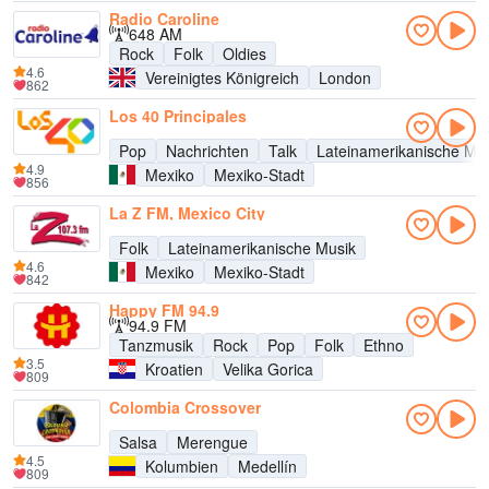
Radio Caroline
648 AM
Rock
Folk
Oldies
4.6
Vereinigtes Königreich
London
862
Los 40 Principales
Pop
Nachrichten
Talk
Lateinamerikanische Mu
4.9
Mexiko
Mexiko-Stadt
856
La Z FM, Mexico City
Folk
Lateinamerikanische Musik
4.6
Mexiko
Mexiko-Stadt
842
Happy FM 94.9
94.9 FM
Tanzmusik
Rock
Pop
Folk
Ethno
3.5
Kroatien
Velika Gorica
809
Colombia Crossover
Salsa
Merengue
4.5
Kolumbien
Medellín
809