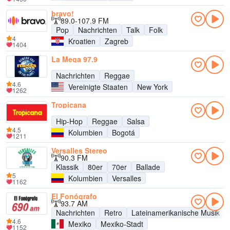
bravo!
89.0-107.9 FM
Pop
Nachrichten
Talk
Folk
4
Kroatien
Zagreb
1404
La Mega 97.9
Nachrichten
Reggae
4.6
Vereinigte Staaten
New York
1262
Tropicana
Hip-Hop
Reggae
Salsa
4.5
Kolumbien
Bogotá
1211
Versalles Stereo
90.3 FM
Klassik
80er
70er
Ballade
5
Kolumbien
Versalles
1162
El Fonógrafo
93.7 AM
Nachrichten
Retro
Lateinamerikanische Musik
4.6
Mexiko
Mexiko-Stadt
1152