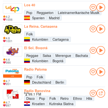
Los 40
Pop
Reggaeton
Lateinamerikanische Musik
4.2
Spanien
Madrid
1006
La Reina, Cartagena
Folk
4.6
Kolumbien
Cartagena
1001
El Sol, Bogotá
Reggae
Salsa
Merengue
Bachata
4.6
Kolumbien
Bogotá
986
Radio Paloma
Pop
Folk
4.7
Deutschland
Berlin
951
Radio Banovina
99.1 FM
Disco
Pop
Folk
Retro
Ethno
Hits
4.7
Kroatien
Kutinska Slatina
897