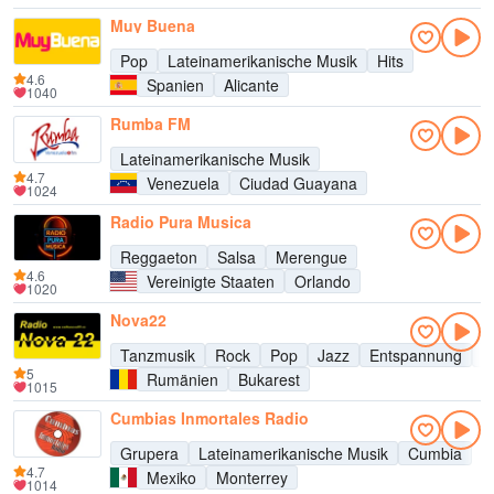
Muy Buena
Pop
Lateinamerikanische Musik
Hits
4.6
Spanien
Alicante
1040
Rumba FM
Lateinamerikanische Musik
4.7
Venezuela
Ciudad Guayana
1024
Radio Pura Musica
Reggaeton
Salsa
Merengue
4.6
Vereinigte Staaten
Orlando
1020
Nova22
Tanzmusik
Rock
Pop
Jazz
Entspannung
O
5
Rumänien
Bukarest
1015
Cumbias Inmortales Radio
Grupera
Lateinamerikanische Musik
Cumbia
4.7
Mexiko
Monterrey
1014