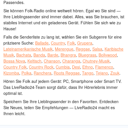
Passendes.
Sie können Folk-Radio online weltweit hören. Egal wo Sie sind —
Ihre Lieblingssender sind immer dabei. Alles, was Sie brauchen, ist
stabiles Internet und ein geladenes Gerät. Fühlen Sie sich wie zu
Hause!
Falls die Senderliste zu lang ist, wählen Sie ein Subgenre für eine
präzisere Suche:
Ballade
,
Country
,
Folk
,
Grupera
,
Lateinamerikanische Musik
,
Merengue
,
Reggae
,
Salsa
,
Karibische
Musik
,
Bachata
,
Banda
,
Barde
,
Bhangra
,
Bluegrass
,
Bollywood
,
Bossa Nova
,
Keltisch
,
Chanson
,
Charanga
,
Chutney-Musik
,
Country Folk
,
Country Rock
,
Cumbia
,
Desi
,
Ethno
,
Flamenco
,
Kizomba
,
Polka
,
Ranchera
,
Roots Reggae
,
Tango
,
Tejano
,
Zouk
.
Hören Sie Folk auf jedem Gerät: PC, Smartphone oder Smart TV.
Das LiveRadio24-Team sorgt dafür, dass Ihr Hörerlebnis immer
optimal ist.
Speichern Sie Ihre Lieblingssender in den Favoriten. Entdecken
Sie Neues, teilen Sie Empfehlungen — LiveRadio24 macht es
Ihnen leicht.