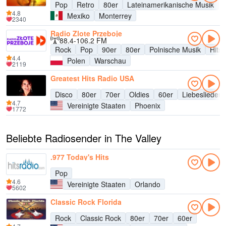
Pop
Retro
80er
Lateinamerikanische Musik
4.8
Mexiko
Monterrey
2340
Radio Zlote Przeboje
88.4-106.2 FM
Rock
Pop
90er
80er
Polnische Musik
Hits
4.4
Polen
Warschau
2119
Greatest Hits Radio USA
Disco
80er
70er
Oldies
60er
Liebeslieder
4.7
Vereinigte Staaten
Phoenix
1772
Beliebte Radiosender in The Valley
.977 Today's Hits
Pop
4.6
Vereinigte Staaten
Orlando
5602
Classic Rock Florida
Rock
Classic Rock
80er
70er
60er