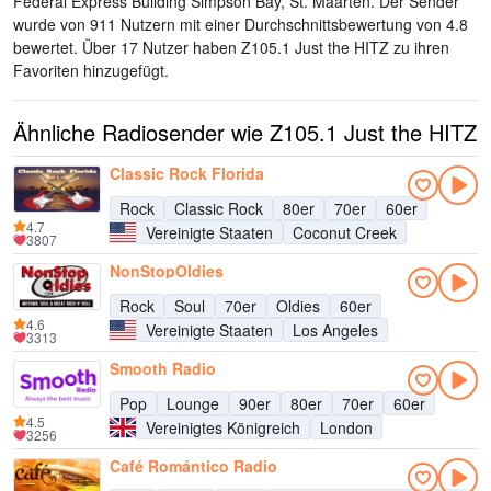
Federal Express Building Simpson Bay, St. Maarten
. Der Sender
wurde von 911 Nutzern mit einer Durchschnittsbewertung von 4.8
bewertet. Über 17 Nutzer haben Z105.1 Just the HITZ zu ihren
Favoriten hinzugefügt.
Ähnliche Radiosender wie Z105.1 Just the HITZ
Classic Rock Florida
Rock
Classic Rock
80er
70er
60er
4.7
Vereinigte Staaten
Coconut Creek
3807
NonStopOldies
Rock
Soul
70er
Oldies
60er
4.6
Vereinigte Staaten
Los Angeles
3313
Smooth Radio
Pop
Lounge
90er
80er
70er
60er
4.5
Vereinigtes Königreich
London
3256
Café Romántico Radio