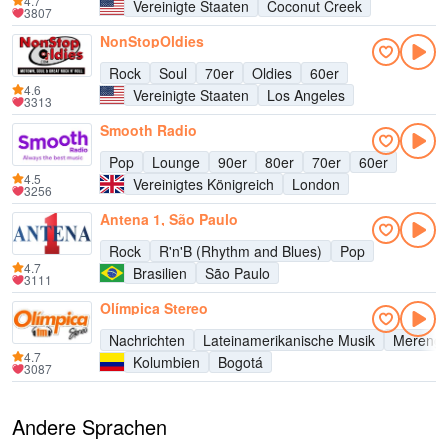
4.7
Vereinigte Staaten
Coconut Creek
3807
NonStopOldies
Rock
Soul
70er
Oldies
60er
4.6
Vereinigte Staaten
Los Angeles
3313
Smooth Radio
Pop
Lounge
90er
80er
70er
60er
4.5
Vereinigtes Königreich
London
3256
Antena 1, São Paulo
Rock
R'n'B (Rhythm and Blues)
Pop
4.7
Brasilien
São Paulo
3111
Olímpica Stereo
Nachrichten
Lateinamerikanische Musik
Mereng
4.7
Kolumbien
Bogotá
3087
Andere Sprachen