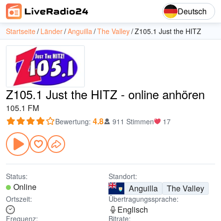
Deutsch
Startseite
Länder
Anguilla
The Valley
Z105.1 Just the HITZ
Z105.1 Just the HITZ - online anhören
105.1 FM
4.8
Bewertung
:
911 Stimmen
17
Status:
Standort:
Online
Anguilla
The Valley
Ortszeit:
Übertragungssprache:
Englisch
Frequenz:
Bitrate: