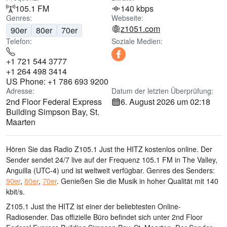
105.1 FM
140 kbps
Genres:
Webseite:
z1051.com
90er
80er
70er
Telefon:
Soziale Medien:
+1 721 544 3777
+1 264 498 3414
US Phone: +1 786 693 9200
Adresse:
Datum der letzten Überprüfung:
2nd Floor Federal Express
6. August 2026 um 02:18
Building Simpson Bay, St.
Maarten
Hören Sie das Radio Z105.1 Just the HITZ kostenlos online. Der
Sender sendet 24/7 live
auf der Frequenz 105.1 FM
in The Valley,
Anguilla
(UTC-4)
und ist weltweit verfügbar.
Genres des Senders:
90er
,
80er
,
70er
.
Genießen Sie die Musik
in hoher Qualität
mit 140
kbit/s.
Z105.1 Just the HITZ ist einer der beliebtesten Online-
Radiosender
. Das offizielle Büro befindet sich unter 2nd Floor