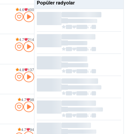
Popüler radyolar
4.6
400
4.7
214
4.8
137
4.7
98
4.7
94