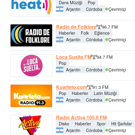
Dans Müziği
Pop
Arjantin
Córdoba
Çevrimiçi
Radio de Folklore
96.7 FM
Haberler
Folk
Eğlence
Arjantin
Córdoba
Çevrimiçi
Loca Suelta FM
94.7 FM
Pop
Arjantin
Córdoba
Çevrimiçi
Kuarteto.com
91.3 FM
Pop
Haberler
Latin Müziği
Arjantin
Córdoba
Çevrimiçi
Radio Activa 105.9 FM
Disko
Haberler
Spor
Hit Şarkılar
Arjantin
Córdoba
Çevrimiçi