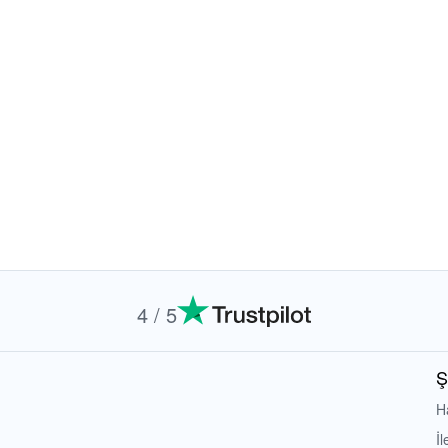
4 / 5
Ş
H
İl