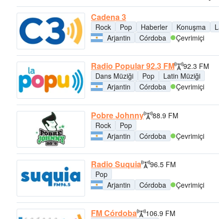
Cadena 3
Rock
Pop
Haberler
Konuşma
L
Arjantin
Córdoba
Çevrimiçi
Radio Popular 92.3 FM
92.3 FM
Dans Müziği
Pop
Latin Müziği
Arjantin
Córdoba
Çevrimiçi
Pobre Johnny
88.9 FM
Rock
Pop
Arjantin
Córdoba
Çevrimiçi
Radio Suquia
96.5 FM
Pop
Arjantin
Córdoba
Çevrimiçi
FM Córdoba
106.9 FM