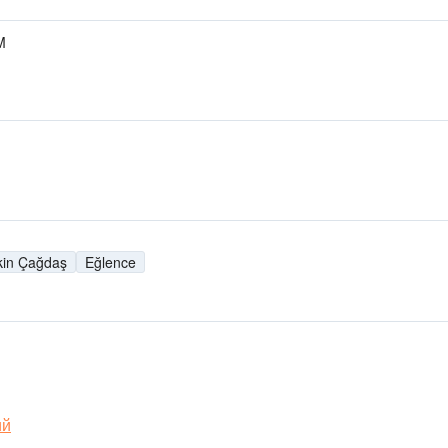
M
kin Çağdaş
Eğlence
ий