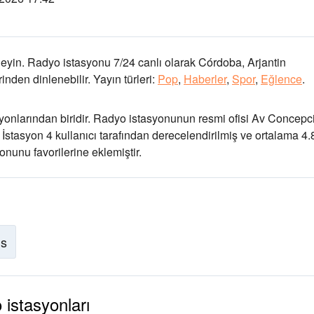
eyin. Radyo istasyonu 7/24 canlı olarak
Córdoba, Arjantin
nden dinlenebilir.
Yayın türleri:
Pop
,
Haberler
,
Spor
,
Eğlence
.
onlarından biridir
. Radyo istasyonunun resmi ofisi Av Concepc
. İstasyon 4 kullanıcı tarafından derecelendirilmiş ve ortalama 4.
nunu favorilerine eklemiştir.
is
istasyonları