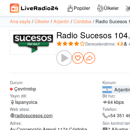
Popüler
Ülkeler
Ana sayfa
Ülkeler
Arjantin
Córdoba
Radio Sucesos 
Radio Sucesos 104.7
4.8
Derecelendirme
:
Durum:
Konum:
Çevrimdışı
Arjanti
Yayın dili:
Bit hızı:
İspanyolca
64 kbps
Web sitesi:
Telefon:
radiosucesos.com
+54 351 4
Adres:
Son kontrol tari
Av Concepción Arenal 1174 Córdoba,
7 Ağustos