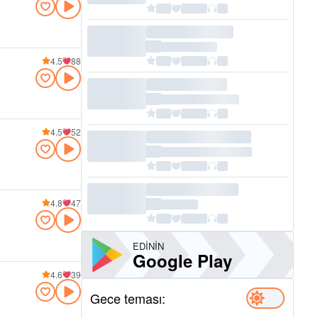
4.5
88
4.5
52
4.8
47
EDININ
Google Play
4.6
39
Gece teması: