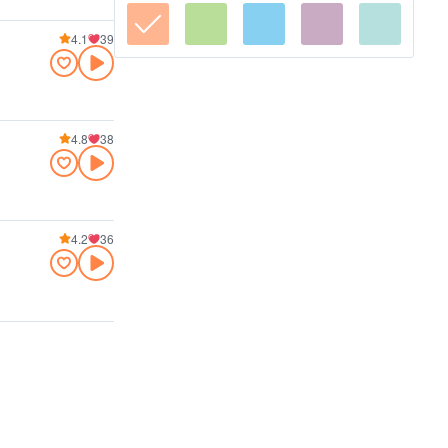
4.1
39
4.8
38
4.2
36