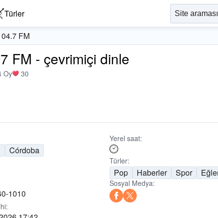
Türler
104.7 FM
 FM - çevrimiçi dinle
4 Oy
30
Yerel saat:
n
Córdoba
Türler:
Pop
Haberler
Spor
Eğle
Sosyal Medya:
60-1010
hi:
 2026 17:42