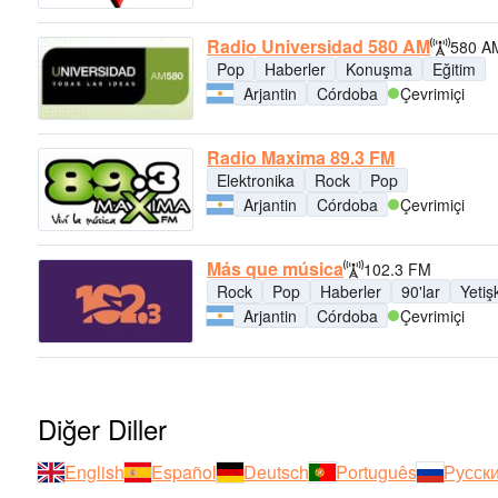
Radio Universidad 580 AM
580 A
Pop
Haberler
Konuşma
Eğitim
Arjantin
Córdoba
Çevrimiçi
Radio Maxima 89.3 FM
Elektronika
Rock
Pop
Arjantin
Córdoba
Çevrimiçi
Más que música
102.3 FM
Rock
Pop
Haberler
90'lar
Yetiş
Arjantin
Córdoba
Çevrimiçi
Diğer Diller
English
Español
Deutsch
Português
Русск