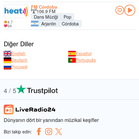
FM Córdoba
106.9 FM
Dans Müziği
Pop
4.7
Arjantin
Córdoba
94
Diğer Diller
English
Español
Deutsch
Português
Русский
4 / 5
Dünyanın dört bir yanından müzikal keşifler
Bizi takip edin: