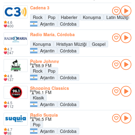
Cadena 3
Rock
Pop
Haberler
Konuşma
Latin Müziği
4.6
Arjantin
Córdoba
400
Radio María, Córdoba
Konuşma
Hristiyan Müziği
Gospel
4.7
Arjantin
Córdoba
247
Pobre Johnny
88.9 FM
Rock
Pop
4.8
Arjantin
Córdoba
137
Shopping Classics
96.1 FM
Klasik
4.5
Arjantin
Córdoba
112
Radio Suquia
96.5 FM
Pop
4.7
Arjantin
Córdoba
98