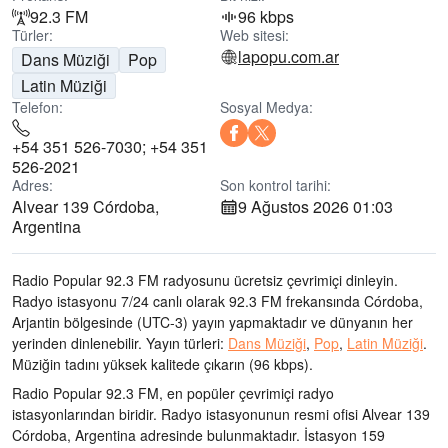
92.3 FM
96 kbps
Türler:
Web sitesi:
lapopu.com.ar
Dans Müziği
Pop
Latin Müziği
Telefon:
Sosyal Medya:
+54 351 526-7030; +54 351
526-2021
Adres:
Son kontrol tarihi:
Alvear 139 Córdoba,
9 Ağustos 2026 01:03
Argentina
Radio Popular 92.3 FM radyosunu ücretsiz çevrimiçi dinleyin.
Radyo istasyonu 7/24 canlı olarak
92.3 FM frekansında
Córdoba,
Arjantin bölgesinde
(UTC-3)
yayın yapmaktadır ve dünyanın her
yerinden dinlenebilir.
Yayın türleri:
Dans Müziği
,
Pop
,
Latin Müziği
.
Müziğin tadını
yüksek kalitede çıkarın
(96 kbps).
Radio Popular 92.3 FM, en popüler çevrimiçi radyo
istasyonlarından biridir
. Radyo istasyonunun resmi ofisi Alvear 139
Córdoba, Argentina adresinde bulunmaktadır
. İstasyon 159