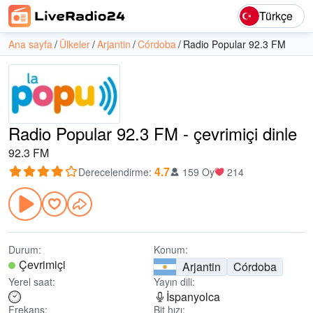
Türkçe
Ana sayfa
Ülkeler
Arjantin
Córdoba
Radio Popular 92.3 FM
Radio Popular 92.3 FM - çevrimiçi dinle
92.3 FM
4.7
Derecelendirme
:
159 Oy
214
Durum:
Konum:
Çevrimiçi
Arjantin
Córdoba
Yerel saat:
Yayın dili:
İspanyolca
Frekans:
Bit hızı: