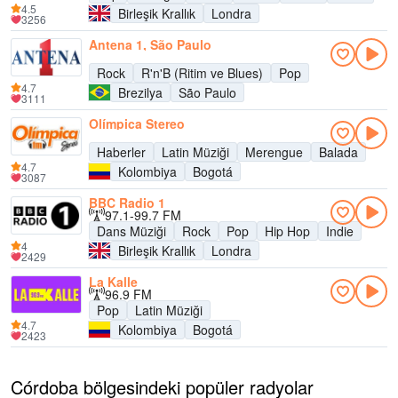
4.5
Birleşik Krallık
Londra
3256
Antena 1, São Paulo
Rock
R'n'B (Ritim ve Blues)
Pop
4.7
Brezilya
São Paulo
3111
Olímpica Stereo
Haberler
Latin Müziği
Merengue
Balada
4.7
Kolombiya
Bogotá
3087
BBC Radio 1
97.1-99.7 FM
Dans Müziği
Rock
Pop
Hip Hop
Indie
4
Birleşik Krallık
Londra
2429
La Kalle
96.9 FM
Pop
Latin Müziği
4.7
Kolombiya
Bogotá
2423
Córdoba bölgesindeki popüler radyolar