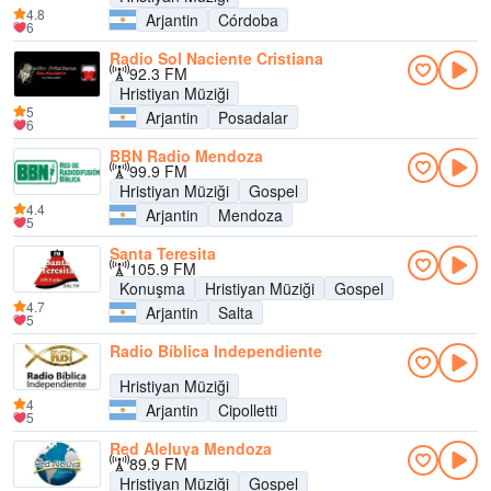
4.8
Arjantin
Córdoba
6
Radio Sol Naciente Cristiana
92.3 FM
Hristiyan Müziği
5
Arjantin
Posadalar
6
BBN Radio Mendoza
99.9 FM
Hristiyan Müziği
Gospel
4.4
Arjantin
Mendoza
5
Santa Teresita
105.9 FM
Konuşma
Hristiyan Müziği
Gospel
4.7
Arjantin
Salta
5
Radio Bíblica Independiente
Hristiyan Müziği
4
Arjantin
Cipolletti
5
Red Aleluya Mendoza
89.9 FM
Hristiyan Müziği
Gospel