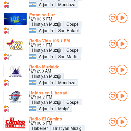
4
Arjantin
Mendoza
5
Estación Luz
103.5 FM
Hristiyan Müziği
Gospel
4.7
Arjantin
San Rafael
4
Radio Vida 105.1 FM
105.1 FM
Hristiyan Müziği
Gospel
4.4
Arjantin
San Martín
4
Radio Murialdo
1290 AM
Hristiyan Müziği
5
Arjantin
Mendoza
4
Unidos en Libertad
104.7 FM
Hristiyan Müziği
Gospel
5
Arjantin
Maipú
4
Radio El Camino
100.5 FM
Haberler
Hristiyan Müziği