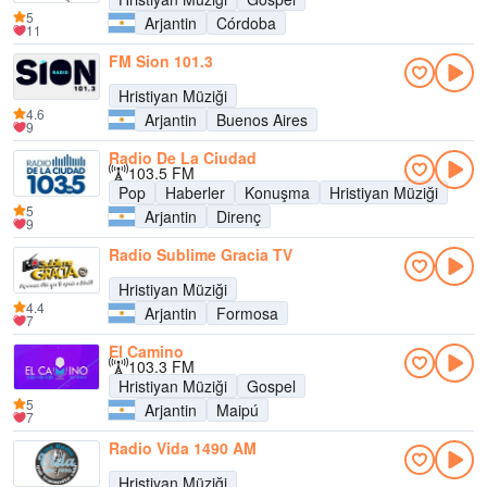
5
Arjantin
Córdoba
11
FM Sion 101.3
Hristiyan Müziği
4.6
Arjantin
Buenos Aires
9
Radio De La Ciudad
103.5 FM
Pop
Haberler
Konuşma
Hristiyan Müziği
5
Arjantin
Direnç
9
Radio Sublime Gracia TV
Hristiyan Müziği
4.4
Arjantin
Formosa
7
El Camino
103.3 FM
Hristiyan Müziği
Gospel
5
Arjantin
Maipú
7
Radio Vida 1490 AM
Hristiyan Müziği