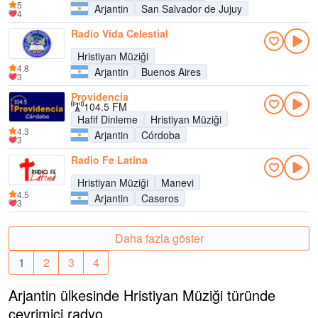
5
Arjantin
San Salvador de Jujuy
4
Radio Vida Celestial
Hristiyan Müziği
4.8
Arjantin
Buenos Aires
3
Providencia
104.5 FM
Hafif Dinleme
Hristiyan Müziği
4.3
Arjantin
Córdoba
3
Radio Fe Latina
Hristiyan Müziği
Manevi
4.5
Arjantin
Caseros
3
Daha fazla göster
1
2
3
4
Arjantin ülkesinde Hristiyan Müziği türünde
çevrimiçi radyo