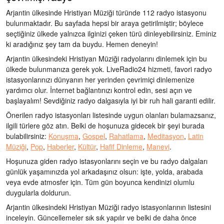
Arjantin ülkesinde Hristiyan Müziği türünde 112 radyo istasyonu
bulunmaktadır. Bu sayfada hepsi bir araya getirilmiştir; böylece
seçtiğiniz ülkede yalnızca ilginizi çeken türü dinleyebilirsiniz. Eminiz
ki aradığınız şey tam da buydu. Hemen deneyin!
Arjantin ülkesindeki Hristiyan Müziği radyolarını dinlemek için bu
ülkede bulunmanıza gerek yok. LiveRadio24 hizmeti, favori radyo
istasyonlarınızı dünyanın her yerinden çevrimiçi dinlemenize
yardımcı olur. İnternet bağlantınızı kontrol edin, sesi açın ve
başlayalım! Sevdiğiniz radyo dalgasıyla iyi bir ruh hali garanti edilir.
Önerilen radyo istasyonları listesinde uygun olanları bulamazsanız,
ilgili türlere göz atın. Belki de hoşunuza gidecek bir şeyi burada
bulabilirsiniz:
Konuşma
,
Gospel
,
Rahatlama
,
Meditasyon
,
Latin
Müziği
,
Pop
,
Haberler
,
Kültür
,
Hafif Dinleme
,
Manevi
.
Hoşunuza giden radyo istasyonlarını seçin ve bu radyo dalgaları
günlük yaşamınızda yol arkadaşınız olsun: işte, yolda, arabada
veya evde atmosfer için. Tüm gün boyunca kendinizi olumlu
duygularla doldurun.
Arjantin ülkesindeki Hristiyan Müziği radyo istasyonlarının listesini
inceleyin. Güncellemeler sık sık yapılır ve belki de daha önce