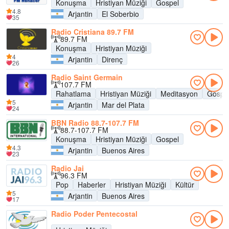
Konuşma
Hristiyan Müziği
Gospel
4.8
Arjantin
El Soberbio
35
Radio Cristiana 89.7 FM
89.7 FM
Konuşma
Hristiyan Müziği
4
Arjantin
Direnç
26
Radio Saint Germain
107.7 FM
Rahatlama
Hristiyan Müziği
Meditasyon
Gospe
5
Arjantin
Mar del Plata
24
BBN Radio 88.7-107.7 FM
88.7-107.7 FM
Konuşma
Hristiyan Müziği
Gospel
4.3
Arjantin
Buenos Aires
23
Radio Jai
96.3 FM
Pop
Haberler
Hristiyan Müziği
Kültür
5
Arjantin
Buenos Aires
17
Radio Poder Pentecostal