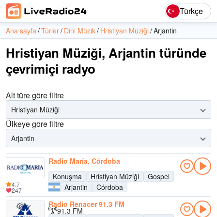
Türkçe
Ana sayfa
Türler
Dini Müzik
Hristiyan Müziği
Arjantin
Hristiyan Müziği, Arjantin türünde
çevrimiçi radyo
Alt türe göre filtre
Hristiyan Müziği
Ülkeye göre filtre
Arjantin
Radio María, Córdoba
Konuşma
Hristiyan Müziği
Gospel
4.7
Arjantin
Córdoba
247
Radio Renacer 91.3 FM
91.3 FM