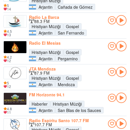
Hristiyan Müziği
5
Arjantin
Cañada de Gómez
14
Radio La Barca
88.3 FM
Hristiyan Müziği
Gospel
4.5
Arjantin
San Fernando
13
Radio El Mesías
Hristiyan Müziği
Gospel
4.2
Arjantin
Pergamino
12
JTA Mendoza
87.9 FM
Hristiyan Müziği
Gospel
5
Arjantin
Mendoza
12
FM Horizonte 94.1
Haberler
Hristiyan Müziği
4.8
Arjantin
San Blas de los Sauces
11
Radio Espíritu Santo 107.7 FM
107.7 FM
Hristiyan Müziği
Gospel