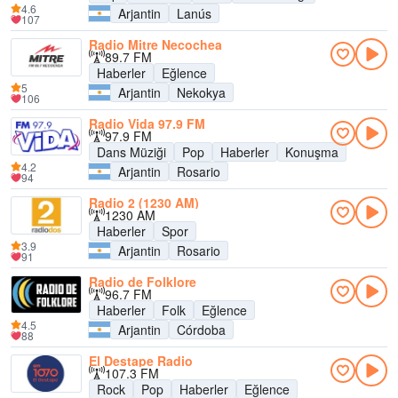
4.6
Arjantin
Lanús
107
Radio Mitre Necochea
89.7 FM
Haberler
Eğlence
5
Arjantin
Nekokya
106
Radio Vida 97.9 FM
97.9 FM
Dans Müziği
Pop
Haberler
Konuşma
4.2
Arjantin
Rosario
94
Radio 2 (1230 AM)
1230 AM
Haberler
Spor
3.9
Arjantin
Rosario
91
Radio de Folklore
96.7 FM
Haberler
Folk
Eğlence
4.5
Arjantin
Córdoba
88
El Destape Radio
107.3 FM
Rock
Pop
Haberler
Eğlence