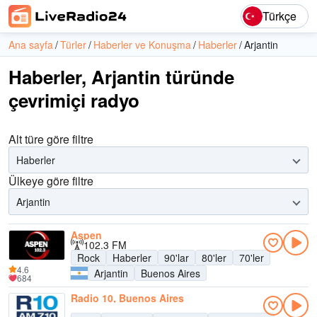
Türkçe
Ana sayfa
Türler
Haberler ve Konuşma
Haberler
Arjantin
Haberler, Arjantin türünde
çevrimiçi radyo
Alt türe göre filtre
Haberler
Ülkeye göre filtre
Arjantin
Aspen
102.3 FM
Rock
Haberler
90'lar
80'ler
70'ler
4.6
Arjantin
Buenos Aires
684
Radio 10, Buenos Aires