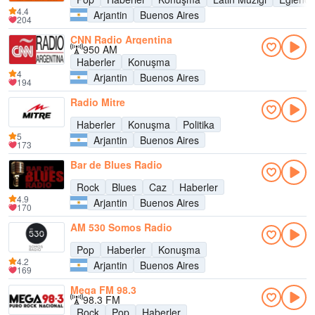
4.4
Arjantin
Buenos Aires
204
CNN Radio Argentina
950 AM
Haberler
Konuşma
4
Arjantin
Buenos Aires
194
Radio Mitre
Haberler
Konuşma
Politika
5
Arjantin
Buenos Aires
173
Bar de Blues Radio
Rock
Blues
Caz
Haberler
4.9
Arjantin
Buenos Aires
170
AM 530 Somos Radio
Pop
Haberler
Konuşma
4.2
Arjantin
Buenos Aires
169
Mega FM 98.3
98.3 FM
Rock
Pop
Haberler