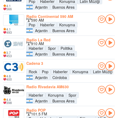
Pop
Haberler
Konuşma
Latin Müziği
4.1
Arjantin
Buenos Aires
566
Radio Continental 590 AM
590 AM
Pop
Haberler
Konuşma
4.1
Arjantin
Buenos Aires
493
Radio La Red
910 AM
Haberler
Spor
Politika
3.7
Arjantin
Buenos Aires
453
Cadena 3
Rock
Pop
Haberler
Konuşma
Latin Müziği
4.6
Arjantin
Córdoba
400
Radio Rivadavia AM630
Haberler
Konuşma
Spor
4.4
Arjantin
Buenos Aires
398
Radio POP
101.5 FM