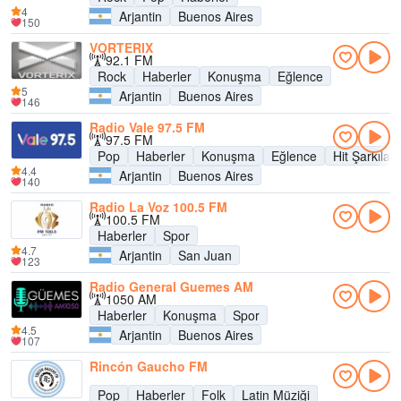
4
Arjantin
Buenos Aires
150
VORTERIX
92.1 FM
Rock
Haberler
Konuşma
Eğlence
5
Arjantin
Buenos Aires
146
Radio Vale 97.5 FM
97.5 FM
Pop
Haberler
Konuşma
Eğlence
Hit Şarkılar
4.4
Arjantin
Buenos Aires
140
Radio La Voz 100.5 FM
100.5 FM
Haberler
Spor
4.7
Arjantin
San Juan
123
Radio General Guemes AM
1050 AM
Haberler
Konuşma
Spor
4.5
Arjantin
Buenos Aires
107
Rincón Gaucho FM
Pop
Haberler
Folk
Latin Müziği