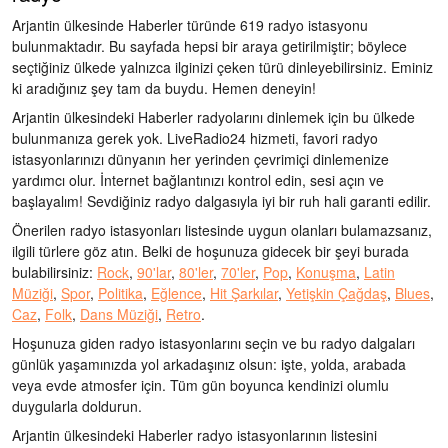
Arjantin ülkesinde Haberler türünde 619 radyo istasyonu
bulunmaktadır. Bu sayfada hepsi bir araya getirilmiştir; böylece
seçtiğiniz ülkede yalnızca ilginizi çeken türü dinleyebilirsiniz. Eminiz
ki aradığınız şey tam da buydu. Hemen deneyin!
Arjantin ülkesindeki Haberler radyolarını dinlemek için bu ülkede
bulunmanıza gerek yok. LiveRadio24 hizmeti, favori radyo
istasyonlarınızı dünyanın her yerinden çevrimiçi dinlemenize
yardımcı olur. İnternet bağlantınızı kontrol edin, sesi açın ve
başlayalım! Sevdiğiniz radyo dalgasıyla iyi bir ruh hali garanti edilir.
Önerilen radyo istasyonları listesinde uygun olanları bulamazsanız,
ilgili türlere göz atın. Belki de hoşunuza gidecek bir şeyi burada
bulabilirsiniz:
Rock
,
90'lar
,
80'ler
,
70'ler
,
Pop
,
Konuşma
,
Latin
Müziği
,
Spor
,
Politika
,
Eğlence
,
Hit Şarkılar
,
Yetişkin Çağdaş
,
Blues
,
Caz
,
Folk
,
Dans Müziği
,
Retro
.
Hoşunuza giden radyo istasyonlarını seçin ve bu radyo dalgaları
günlük yaşamınızda yol arkadaşınız olsun: işte, yolda, arabada
veya evde atmosfer için. Tüm gün boyunca kendinizi olumlu
duygularla doldurun.
Arjantin ülkesindeki Haberler radyo istasyonlarının listesini