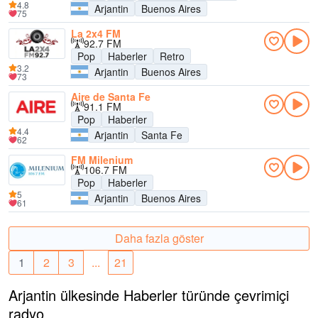
4.8
Arjantin
Buenos Aires
75
La 2x4 FM
92.7 FM
Pop
Haberler
Retro
3.2
Arjantin
Buenos Aires
73
Aire de Santa Fe
91.1 FM
Pop
Haberler
4.4
Arjantin
Santa Fe
62
FM Milenium
106.7 FM
Pop
Haberler
5
Arjantin
Buenos Aires
61
Daha fazla göster
1
2
3
...
21
Arjantin ülkesinde Haberler türünde çevrimiçi
radyo