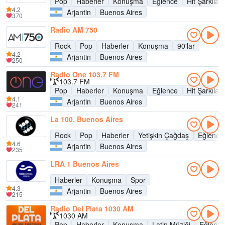
Pop
Haberler
Konuşma
Eğlence
Hit Şarkılar
4.2
Arjantin
Buenos Aires
370
Radio AM 750
Rock
Pop
Haberler
Konuşma
90'lar
4.2
Arjantin
Buenos Aires
250
Radio One 103.7 FM
103.7 FM
Pop
Haberler
Konuşma
Eğlence
Hit Şarkılar
4.1
Arjantin
Buenos Aires
241
La 100, Buenos Aires
Rock
Pop
Haberler
Yetişkin Çağdaş
Eğlence
4.6
Arjantin
Buenos Aires
235
LRA 1 Buenos Aires
Haberler
Konuşma
Spor
4.3
Arjantin
Buenos Aires
215
Radio Del Plata 1030 AM
1030 AM
Pop
Haberler
Konuşma
Latin Müziği
Eğlence