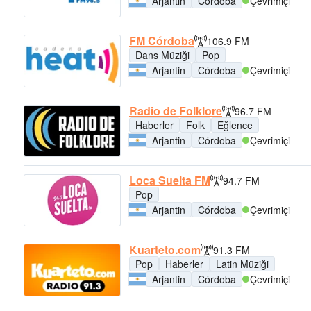
Arjantin
Córdoba
Çevrimiçi
FM Córdoba
106.9 FM
Dans Müziği
Pop
Arjantin
Córdoba
Çevrimiçi
Radio de Folklore
96.7 FM
Haberler
Folk
Eğlence
Arjantin
Córdoba
Çevrimiçi
Loca Suelta FM
94.7 FM
Pop
Arjantin
Córdoba
Çevrimiçi
Kuarteto.com
91.3 FM
Pop
Haberler
Latin Müziği
Arjantin
Córdoba
Çevrimiçi