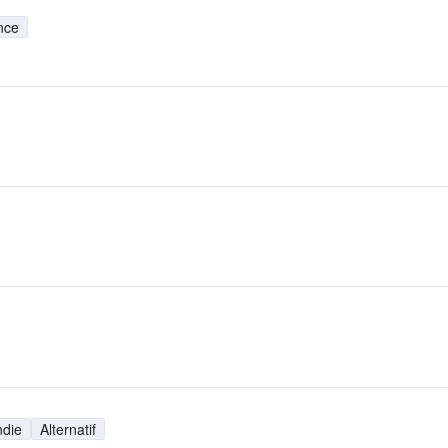
nce
ndie
Alternatif