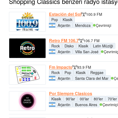
Shopping Classics benzeri radyo istasy
Estación del Sol
100.9 FM
Pop
Klasik
Arjantin
Mendoza
Çevrimiçi
Retro FM 106.7
106.7 FM
Rock
Disko
Klasik
Latin Müziği
Arjantin
Villa San José
Çevrimiç
Fm Impacto
93.9 FM
Rock
Pop
Klasik
Reggae
Arjantin
Santa Clara del Mar
Çe
Por Siempre Clasicos
Klasik
90'lar
00'lar
80'ler
70'ler
Arjantin
Buenos Aires
Çevrimiçi