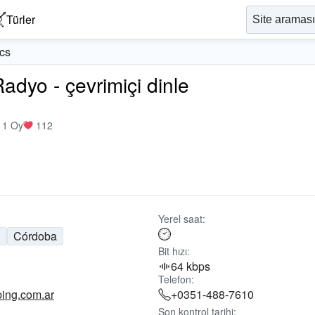
Türler
cs
adyo - çevrimiçi dinle
11 Oy
112
Yerel saat:
n
Córdoba
Bit hızı:
64 kbps
Telefon:
ping.com.ar
+0351-488-7610
Son kontrol tarihi: