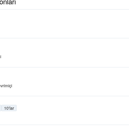
onları
i
vrimiçi
10'lar