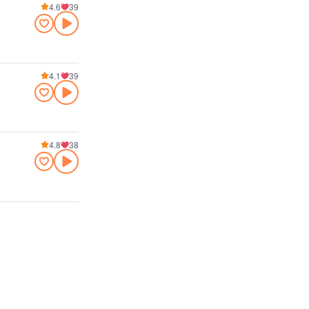
4.6
39
4.1
39
4.8
38