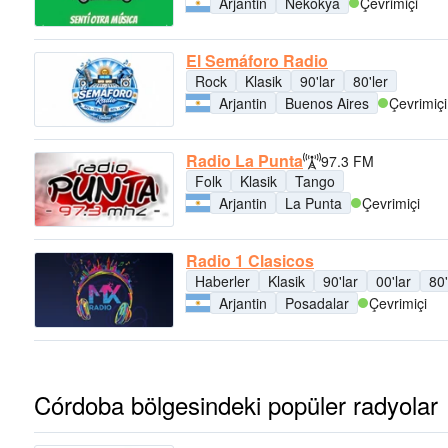
Arjantin
Nekokya
Çevrimiçi
El Semáforo Radio
Rock
Klasik
90'lar
80'ler
Arjantin
Buenos Aires
Çevrimiçi
Radio La Punta
97.3 FM
Folk
Klasik
Tango
Arjantin
La Punta
Çevrimiçi
Radio 1 Clasicos
Haberler
Klasik
90'lar
00'lar
80'
Arjantin
Posadalar
Çevrimiçi
Córdoba bölgesindeki popüler radyolar