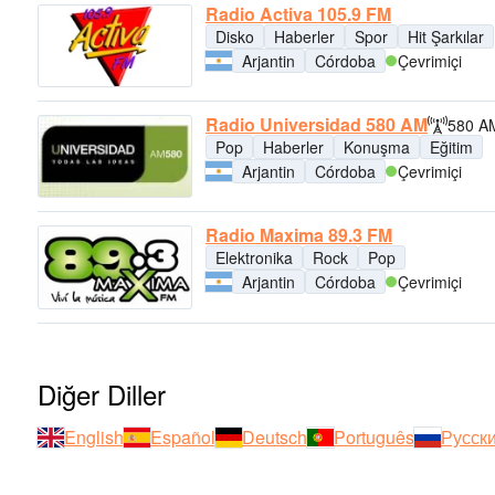
Radio Activa 105.9 FM
Disko
Haberler
Spor
Hit Şarkılar
Arjantin
Córdoba
Çevrimiçi
Radio Universidad 580 AM
580 A
Pop
Haberler
Konuşma
Eğitim
Arjantin
Córdoba
Çevrimiçi
Radio Maxima 89.3 FM
Elektronika
Rock
Pop
Arjantin
Córdoba
Çevrimiçi
Diğer Diller
English
Español
Deutsch
Português
Русск