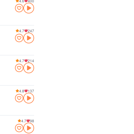
4.6
400
4.7
247
4.7
214
4.8
137
4.7
98