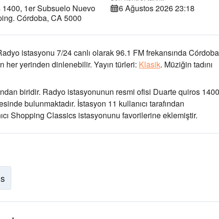
s 1400, 1er Subsuelo Nuevo
6 Ağustos 2026 23:18
ping. Córdoba, CA 5000
Radyo istasyonu 7/24 canlı olarak
96.1 FM frekansında
Córdoba
 her yerinden dinlenebilir.
Yayın türleri:
Klasik
.
Müziğin tadını
ndan biridir
. Radyo istasyonunun resmi ofisi Duarte quiros 1400
esinde bulunmaktadır
. İstasyon 11 kullanıcı tarafından
nıcı Shopping Classics istasyonunu favorilerine eklemiştir.
is