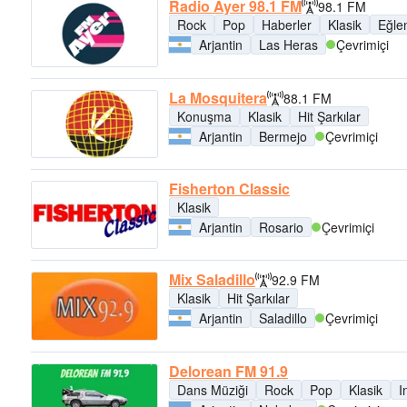
Radio Ayer 98.1 FM
98.1 FM
Rock
Pop
Haberler
Klasik
Eğle
Arjantin
Las Heras
Çevrimiçi
La Mosquitera
88.1 FM
Konuşma
Klasik
Hit Şarkılar
Arjantin
Bermejo
Çevrimiçi
Fisherton Classic
Klasik
Arjantin
Rosario
Çevrimiçi
Mix Saladillo
92.9 FM
Klasik
Hit Şarkılar
Arjantin
Saladillo
Çevrimiçi
Delorean FM 91.9
Dans Müziği
Rock
Pop
Klasik
I