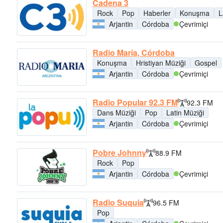
Cadena 3
Rock
Pop
Haberler
Konuşma
L
Arjantin
Córdoba
Çevrimiçi
Radio María, Córdoba
Konuşma
Hristiyan Müziği
Gospel
Arjantin
Córdoba
Çevrimiçi
Radio Popular 92.3 FM
92.3 FM
Dans Müziği
Pop
Latin Müziği
Arjantin
Córdoba
Çevrimiçi
Pobre Johnny
88.9 FM
Rock
Pop
Arjantin
Córdoba
Çevrimiçi
Radio Suquia
96.5 FM
Pop