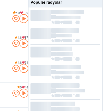
Popüler radyolar
4.8
129
4.8
87
4.8
64
5
44