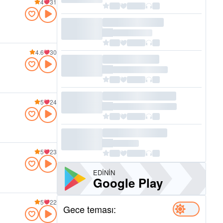
4
31
4.6
30
5
24
5
23
EDININ
Google Play
5
22
Gece teması: