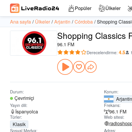
Popüler
Ülkeler
Ana sayfa
Ülkeler
Arjantin
Córdoba
Shopping Classi
Shopping Classics R
96.1 FM
4.5
Derecelendirme
:
Durum:
Konum:
Çevrimiçi
Arjanti
Yayın dili:
Frekans:
İspanyolca
96.1 FM
Türler:
Web sitesi:
radioshop
Klasik
Sosyal Medya:
Adres: