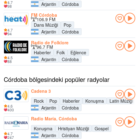
4.7
Arjantin
Córdoba
98
FM Córdoba
106.9 FM
Dans Müziği
Pop
4.7
Arjantin
Córdoba
94
Radio de Folklore
96.7 FM
Haberler
Folk
Eğlence
4.5
Arjantin
Córdoba
88
Córdoba bölgesindeki popüler radyolar
Cadena 3
Rock
Pop
Haberler
Konuşma
Latin Müziği
4.6
Arjantin
Córdoba
400
Radio María, Córdoba
Konuşma
Hristiyan Müziği
Gospel
4.7
Arjantin
Córdoba
247