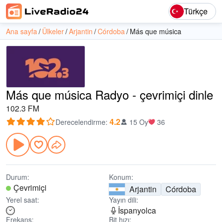
Türkçe
Ana sayfa
Ülkeler
Arjantin
Córdoba
Más que música
Más que música Radyo - çevrimiçi dinle
102.3 FM
4.2
Derecelendirme
:
15 Oy
36
Durum:
Konum:
Çevrimiçi
Arjantin
Córdoba
Yerel saat:
Yayın dili:
İspanyolca
Frekans:
Bit hızı: