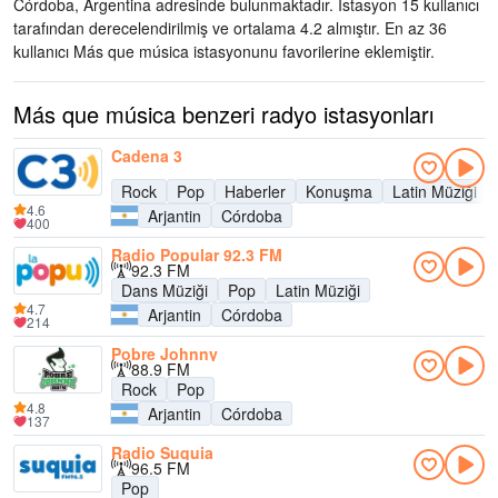
Córdoba, Argentina adresinde bulunmaktadır
. İstasyon 15 kullanıcı
tarafından derecelendirilmiş ve ortalama 4.2 almıştır. En az 36
kullanıcı Más que música istasyonunu favorilerine eklemiştir.
Más que música benzeri radyo istasyonları
Cadena 3
Rock
Pop
Haberler
Konuşma
Latin Müziği
4.6
Arjantin
Córdoba
400
Radio Popular 92.3 FM
92.3 FM
Dans Müziği
Pop
Latin Müziği
4.7
Arjantin
Córdoba
214
Pobre Johnny
88.9 FM
Rock
Pop
4.8
Arjantin
Córdoba
137
Radio Suquia
96.5 FM
Pop