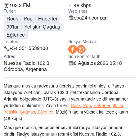
102.3 FM
48 kbps
Türler:
Web sitesi:
cba24n.com.ar
Rock
Pop
Haberler
90'lar
Yetişkin Çağdaş
Eğlence
Telefon:
Sosyal Medya:
+54 351 5539100
Adres:
Son kontrol tarihi:
Nuestra Radio 102.3,
8 Ağustos 2026 05:18
Córdoba, Argentina
Más que música radyosunu ücretsiz çevrimiçi dinleyin. Radyo
istasyonu 7/24 canlı olarak
102.3 FM frekansında
Córdoba,
Arjantin bölgesinde
(UTC-3)
yayın yapmaktadır ve dünyanın her
yerinden dinlenebilir.
Yayın türleri:
Rock
,
Pop
,
Haberler
,
90'lar
,
Yetişkin Çağdaş
,
Eğlence
.
Müziğin tadını
yüksek kalitede çıkarın
(48 kbps).
Más que música, en popüler çevrimiçi radyo istasyonlarından
biridir
. Radyo istasyonunun resmi ofisi Nuestra Radio 102.3,