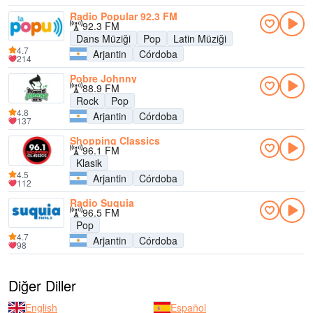
Radio Popular 92.3 FM
92.3 FM
Dans Müziği
Pop
Latin Müziği
4.7
Arjantin
Córdoba
214
Pobre Johnny
88.9 FM
Rock
Pop
4.8
Arjantin
Córdoba
137
Shopping Classics
96.1 FM
Klasik
4.5
Arjantin
Córdoba
112
Radio Suquia
96.5 FM
Pop
4.7
Arjantin
Córdoba
98
Diğer Diller
English
Español