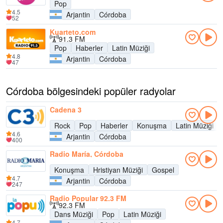
Pop
4.5
Arjantin
Córdoba
52
Kuarteto.com
91.3 FM
Pop
Haberler
Latin Müziği
4.8
Arjantin
Córdoba
47
Córdoba bölgesindeki popüler radyolar
Cadena 3
Rock
Pop
Haberler
Konuşma
Latin Müziği
4.6
Arjantin
Córdoba
400
Radio María, Córdoba
Konuşma
Hristiyan Müziği
Gospel
4.7
Arjantin
Córdoba
247
Radio Popular 92.3 FM
92.3 FM
Dans Müziği
Pop
Latin Müziği
4.7