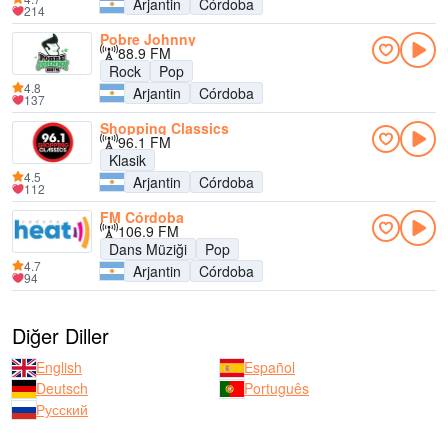
Arjantin
Córdoba
214
Pobre Johnny
88.9 FM
Rock
Pop
4.8
Arjantin
Córdoba
137
Shopping Classics
96.1 FM
Klasik
4.5
Arjantin
Córdoba
112
FM Córdoba
106.9 FM
Dans Müziği
Pop
4.7
Arjantin
Córdoba
94
Diğer Diller
English
Español
Deutsch
Português
Русский