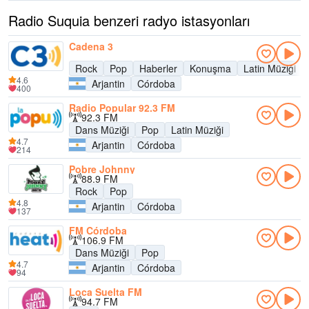
Radio Suquia benzeri radyo istasyonları
Cadena 3
Rock
Pop
Haberler
Konuşma
Latin Müziği
4.6
Arjantin
Córdoba
400
Radio Popular 92.3 FM
92.3 FM
Dans Müziği
Pop
Latin Müziği
4.7
Arjantin
Córdoba
214
Pobre Johnny
88.9 FM
Rock
Pop
4.8
Arjantin
Córdoba
137
FM Córdoba
106.9 FM
Dans Müziği
Pop
4.7
Arjantin
Córdoba
94
Loca Suelta FM
94.7 FM