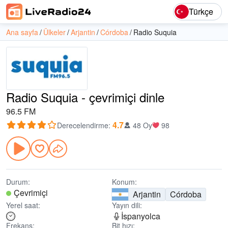
Türkçe
Ana sayfa
Ülkeler
Arjantin
Córdoba
Radio Suquia
Radio Suquia - çevrimiçi dinle
96.5 FM
4.7
Derecelendirme
:
48 Oy
98
Durum:
Konum:
Çevrimiçi
Arjantin
Córdoba
Yerel saat:
Yayın dili:
İspanyolca
Frekans:
Bit hızı: