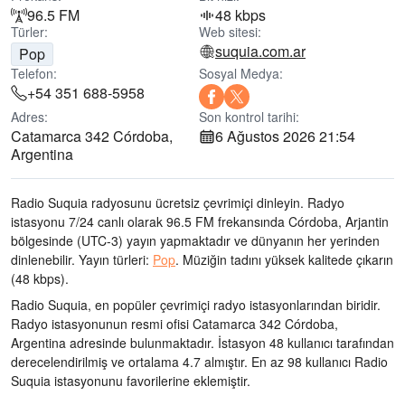
96.5 FM
48 kbps
Türler:
Web sitesi:
suquia.com.ar
Pop
Telefon:
Sosyal Medya:
+54 351 688-5958
Adres:
Son kontrol tarihi:
Catamarca 342 Córdoba,
6 Ağustos 2026 21:54
Argentina
Radio Suquia radyosunu ücretsiz çevrimiçi dinleyin. Radyo
istasyonu 7/24 canlı olarak
96.5 FM frekansında
Córdoba, Arjantin
bölgesinde
(UTC-3)
yayın yapmaktadır ve dünyanın her yerinden
dinlenebilir.
Yayın türleri:
Pop
.
Müziğin tadını
yüksek kalitede çıkarın
(48 kbps).
Radio Suquia, en popüler çevrimiçi radyo istasyonlarından biridir
.
Radyo istasyonunun resmi ofisi Catamarca 342 Córdoba,
Argentina adresinde bulunmaktadır
. İstasyon 48 kullanıcı tarafından
derecelendirilmiş ve ortalama 4.7 almıştır. En az 98 kullanıcı Radio
Suquia istasyonunu favorilerine eklemiştir.