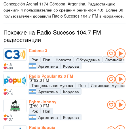
Concepción Arenal 1174 Córdoba, Argentina
. Радиостанцию
оценили 4 пользователей со средним рейтингом 4.8. Более 30
пользователей добавили Radio Sucesos 104.7 FM в избранное.
Похожие на Radio Sucesos 104.7 FM
радиостанции
Cadena 3
Рок
Поп
Новости
Обсуждение
Латинская м
4.6
Аргентина
Кордова
400
Radio Popular 92.3 FM
92.3 FM
Танцевальная музыка
Поп
Латинская музыка
4.7
Аргентина
Кордова
214
Pobre Johnny
88.9 FM
Рок
Поп
4.8
Аргентина
Кордова
137
Radio Suquia