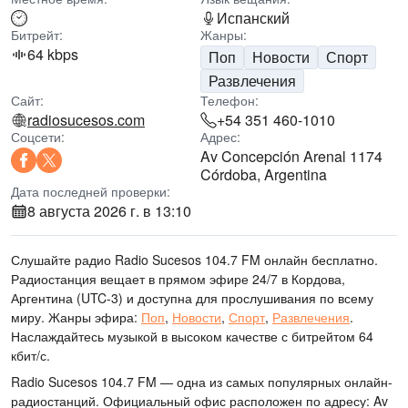
Испанский
Битрейт:
Жанры:
64 kbps
Поп
Новости
Спорт
Развлечения
Сайт:
Телефон:
radiosucesos.com
+54 351 460-1010
Соцсети:
Адрес:
Av Concepción Arenal 1174
Córdoba, Argentina
Дата последней проверки:
8 августа 2026 г. в 13:10
Слушайте радио Radio Sucesos 104.7 FM онлайн бесплатно.
Радиостанция вещает в прямом эфире 24/7
в Кордова,
Аргентина
(UTC-3)
и доступна для прослушивания по всему
миру.
Жанры эфира:
Поп
,
Новости
,
Спорт
,
Развлечения
.
Наслаждайтесь музыкой
в высоком качестве
с битрейтом 64
кбит/с.
Radio Sucesos 104.7 FM — одна из самых популярных онлайн-
радиостанций
. Официальный офис расположен по адресу: Av