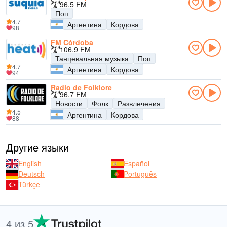
96.5 FM
Поп
4.7
Аргентина
Кордова
98
FM Córdoba
106.9 FM
Танцевальная музыка
Поп
4.7
Аргентина
Кордова
94
Radio de Folklore
96.7 FM
Новости
Фолк
Развлечения
4.5
Аргентина
Кордова
88
Другие языки
English
Español
Deutsch
Português
Türkçe
4 из 5