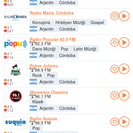
4.6
Arjantin
Córdoba
400
Radio María, Córdoba
Konuşma
Hristiyan Müziği
Gospel
4.7
Arjantin
Córdoba
247
Radio Popular 92.3 FM
92.3 FM
Dans Müziği
Pop
Latin Müziği
4.7
Arjantin
Córdoba
214
Pobre Johnny
88.9 FM
Rock
Pop
4.8
Arjantin
Córdoba
137
Shopping Classics
96.1 FM
Klasik
4.5
Arjantin
Córdoba
112
Radio Suquia
96.5 FM
Pop
4.7