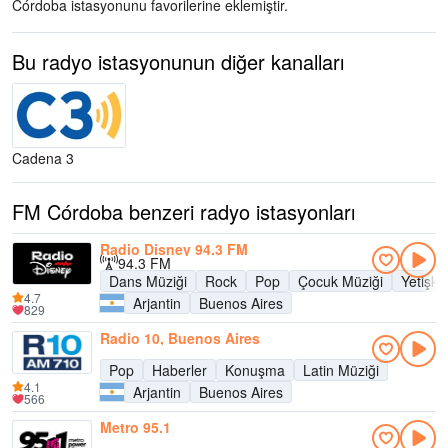
Córdoba istasyonunu favorilerine eklemiştir.
Bu radyo istasyonunun diğer kanalları
Cadena 3
FM Córdoba benzeri radyo istasyonları
Radio Disney 94.3 FM
94.3 FM
Dans Müziği
Rock
Pop
Çocuk Müziği
Yetişk
4.7
Arjantin
Buenos Aires
829
Radio 10, Buenos Aires
Pop
Haberler
Konuşma
Latin Müziği
4.1
Arjantin
Buenos Aires
566
Metro 95.1