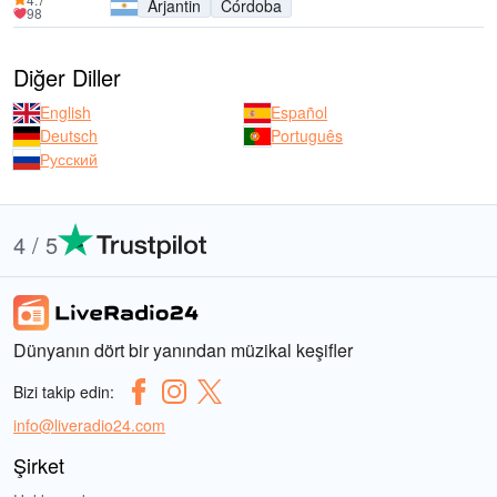
Arjantin
Córdoba
98
Diğer Diller
English
Español
Deutsch
Português
Русский
4 / 5
Dünyanın dört bir yanından müzikal keşifler
Bizi takip edin:
info@liveradio24.com
Şirket