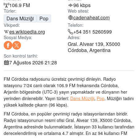
106.9 FM
96 kbps
Türler:
Web sitesi:
cadenaheat.com
Dans Müziği
Pop
Vikipedi:
Telefon:
es.wikipedia.org
+54 351 5260599
Sosyal Medya:
Adres:
Gral. Alvear 139, X5000
Córdoba, Argentina
Son kontrol tarihi:
7 Ağustos 2026 21:28
FM Córdoba radyosunu ücretsiz çevrimiçi dinleyin. Radyo
istasyonu 7/24 canlı olarak
106.9 FM frekansında
Córdoba,
Arjantin bölgesinde
(UTC-3)
yayın yapmaktadır ve dünyanın her
yerinden dinlenebilir.
Yayın türleri:
Dans Müziği
,
Pop
.
Müziğin tadını
yüksek kalitede çıkarın
(96 kbps).
FM Córdoba, en popüler çevrimiçi radyo istasyonlarından biridir
.
Radyo istasyonunun resmi ofisi Gral. Alvear 139, X5000 Córdoba,
Argentina adresinde bulunmaktadır
. İstasyon 33 kullanıcı tarafından
derecelendirilmiş ve ortalama 4.7 almıştır. En az 94 kullanıcı FM