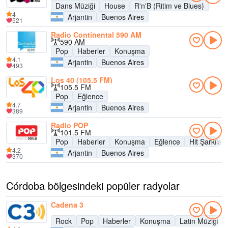
Dans Müziği
House
R'n'B (Ritim ve Blues)
4
Arjantin
Buenos Aires
521
Radio Continental 590 AM
590 AM
Pop
Haberler
Konuşma
4.1
Arjantin
Buenos Aires
493
Los 40 (105.5 FM)
105.5 FM
Pop
Eğlence
4.7
Arjantin
Buenos Aires
389
Radio POP
101.5 FM
Pop
Haberler
Konuşma
Eğlence
Hit Şarkılar
4.2
Arjantin
Buenos Aires
370
Córdoba bölgesindeki popüler radyolar
Cadena 3
Rock
Pop
Haberler
Konuşma
Latin Müziği