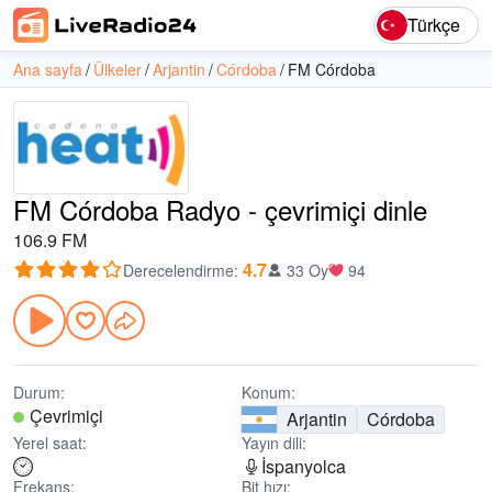
Türkçe
Ana sayfa
Ülkeler
Arjantin
Córdoba
FM Córdoba
FM Córdoba Radyo - çevrimiçi dinle
106.9 FM
4.7
Derecelendirme
:
33 Oy
94
Durum:
Konum:
Çevrimiçi
Arjantin
Córdoba
Yerel saat:
Yayın dili:
İspanyolca
Frekans:
Bit hızı: