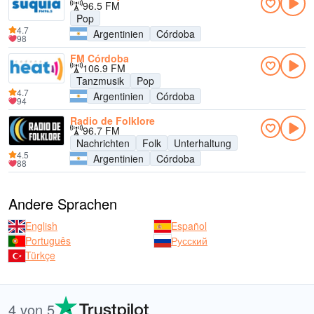
96.5 FM
Pop
4.7
Argentinien
Córdoba
98
FM Córdoba
106.9 FM
Tanzmusik
Pop
4.7
Argentinien
Córdoba
94
Radio de Folklore
96.7 FM
Nachrichten
Folk
Unterhaltung
4.5
Argentinien
Córdoba
88
Andere Sprachen
English
Español
Português
Русский
Türkçe
4 von 5