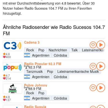
mit einer Durchschnittsbewertung von 4.8 bewertet. Über 30
Nutzer haben Radio Sucesos 104.7 FM zu ihren Favoriten
hinzugefügt.
Ähnliche Radiosender wie Radio Sucesos 104.7
FM
Cadena 3
Rock
Pop
Nachrichten
Talk
Lateinamerikani
4.6
Argentinien
Córdoba
400
Radio Popular 92.3 FM
92.3 FM
Tanzmusik
Pop
Lateinamerikanische Musik
4.7
Argentinien
Córdoba
214
Pobre Johnny
88.9 FM
Rock
Pop
4.8
Argentinien
Córdoba
137
Radio Suquia