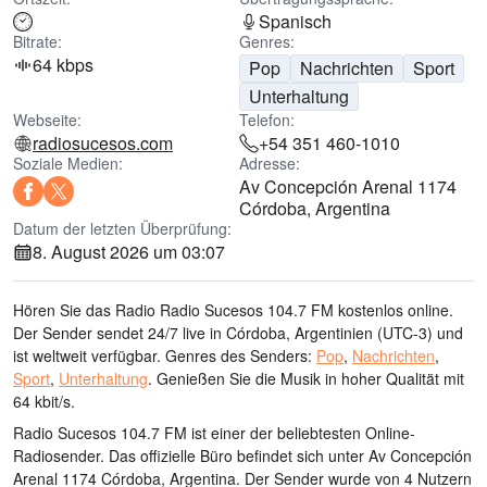
Spanisch
Bitrate:
Genres:
64 kbps
Pop
Nachrichten
Sport
Unterhaltung
Webseite:
Telefon:
radiosucesos.com
+54 351 460-1010
Soziale Medien:
Adresse:
Av Concepción Arenal 1174
Córdoba, Argentina
Datum der letzten Überprüfung:
8. August 2026 um 03:07
Hören Sie das Radio Radio Sucesos 104.7 FM kostenlos online.
Der Sender sendet 24/7 live
in Córdoba, Argentinien
(UTC-3)
und
ist weltweit verfügbar.
Genres des Senders:
Pop
,
Nachrichten
,
Sport
,
Unterhaltung
.
Genießen Sie die Musik
in hoher Qualität
mit
64 kbit/s.
Radio Sucesos 104.7 FM ist einer der beliebtesten Online-
Radiosender
. Das offizielle Büro befindet sich unter Av Concepción
Arenal 1174 Córdoba, Argentina
. Der Sender wurde von 4 Nutzern