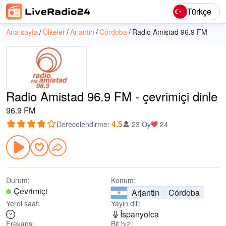
Türkçe
Ana sayfa
Ülkeler
Arjantin
Córdoba
Radio Amistad 96.9 FM
Radio Amistad 96.9 FM - çevrimiçi dinle
96.9 FM
4.5
Derecelendirme
:
23 Oy
24
Durum:
Konum:
Çevrimiçi
Arjantin
Córdoba
Yerel saat:
Yayın dili:
İspanyolca
Frekans:
Bit hızı: