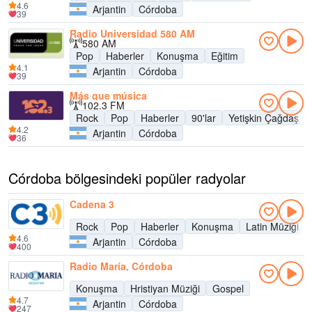
4.6
Arjantin
Córdoba
39
Radio Universidad 580 AM
580 AM
Pop
Haberler
Konuşma
Eğitim
4.1
Arjantin
Córdoba
39
Más que música
102.3 FM
Rock
Pop
Haberler
90'lar
Yetişkin Çağdaş
4.2
Arjantin
Córdoba
36
Córdoba bölgesindeki popüler radyolar
Cadena 3
Rock
Pop
Haberler
Konuşma
Latin Müziği
4.6
Arjantin
Córdoba
400
Radio María, Córdoba
Konuşma
Hristiyan Müziği
Gospel
4.7
Arjantin
Córdoba
247