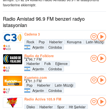
favorilerine eklemiştir.
Radio Amistad 96.9 FM benzeri radyo
istasyonları
Cadena 3
Rock
Pop
Haberler
Konuşma
Latin Müziği
4.6
Arjantin
Córdoba
400
Radio de Folklore
96.7 FM
Haberler
Folk
Eğlence
4.5
Arjantin
Córdoba
88
Kuarteto.com
91.3 FM
Pop
Haberler
Latin Müziği
4.8
Arjantin
Córdoba
47
Radio Activa 105.9 FM
Disko
Haberler
Spor
Hit Şarkılar