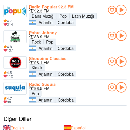
Radio Popular 92.3 FM
92.3 FM
Dans Müziği
Pop
Latin Müziği
4.7
Arjantin
Córdoba
214
Pobre Johnny
88.9 FM
Rock
Pop
4.8
Arjantin
Córdoba
137
Shopping Classics
96.1 FM
Klasik
4.5
Arjantin
Córdoba
112
Radio Suquia
96.5 FM
Pop
4.7
Arjantin
Córdoba
98
Diğer Diller
English
Español