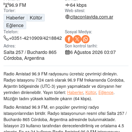
96.9 FM
64 kbps
Türler:
Web sitesi:
citaconlavida.com.ar
Haberler
Kültür
Eğlence
Telefon:
Sosyal Medya:
+0351-4210909/4218842
Adres:
Son kontrol tarihi:
Salta 257 / Buchardo 865
6 Ağustos 2026 03:07
Córdoba, Argentina
Radio Amistad 96.9 FM radyosunu ücretsiz çevrimiçi dinleyin.
Radyo istasyonu 7/24 canlı olarak
96.9 FM frekansında
Córdoba,
Arjantin bölgesinde
(UTC-3)
yayın yapmaktadır ve dünyanın her
yerinden dinlenebilir.
Yayın türleri:
Haberler
,
Kültür
,
Eğlence
.
Müziğin tadını
yüksek kalitede çıkarın
(64 kbps).
Radio Amistad 96.9 FM, en popüler çevrimiçi radyo
istasyonlarından biridir
. Radyo istasyonunun resmi ofisi Salta 257 /
Buchardo 865 Córdoba, Argentina adresinde bulunmaktadır
.
İstasyon 23 kullanıcı tarafından derecelendirilmiş ve ortalama 4.5
almıştır. En az 24 kullanıcı Radio Amistad 96.9 FM istasyonunu