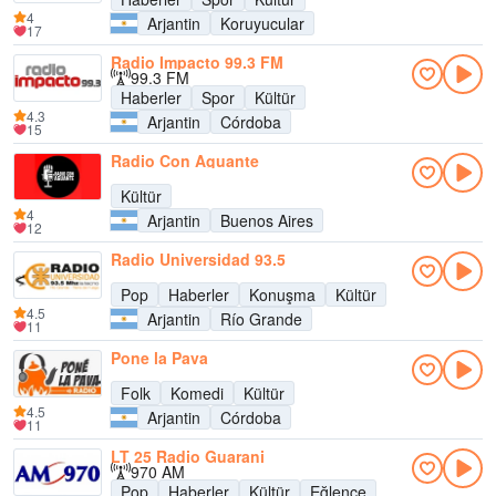
4
Arjantin
Koruyucular
17
Radio Impacto 99.3 FM
99.3 FM
Haberler
Spor
Kültür
4.3
Arjantin
Córdoba
15
Radio Con Aguante
Kültür
4
Arjantin
Buenos Aires
12
Radio Universidad 93.5
Pop
Haberler
Konuşma
Kültür
4.5
Arjantin
Río Grande
11
Pone la Pava
Folk
Komedi
Kültür
4.5
Arjantin
Córdoba
11
LT 25 Radio Guarani
970 AM
Pop
Haberler
Kültür
Eğlence