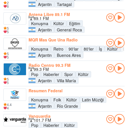
2
Arjantin
Tartagal
6
Antena Libre 89.1 FM
89.1 FM
Konuşma
Kültür
Eğitim
5
Arjantin
General Roca
5
MQR Mas Que Una Radio
Konuşma
Retro
90'lar
80'ler
İş
Kültür
Eğ
5
Arjantin
Buenos Aires
5
Radio Centro 99.3 FM
99.3 FM
Pop
Haberler
Spor
Kültür
5
Arjantin
Villa María
5
Resumen Federal
Konuşma
Folk
Kültür
Latin Müziği
4.4
Arjantin
Río Grande
4
Vanguardia
101.7 FM
Pop
Haberler
Kültür