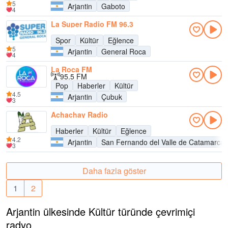
5
Arjantin
Gaboto
4
La Super Radio FM 96.3
Spor
Kültür
Eğlence
5
Arjantin
General Roca
4
La Roca FM
95.5 FM
Pop
Haberler
Kültür
4.5
Arjantin
Çubuk
3
Achachay Radio
Haberler
Kültür
Eğlence
4.2
Arjantin
San Fernando del Valle de Catamarca
3
Daha fazla göster
1
2
Arjantin ülkesinde Kültür türünde çevrimiçi
radyo