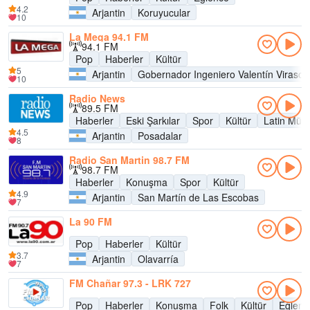
4.2
Arjantin
Koruyucular
10
La Mega 94.1 FM
94.1 FM
Pop
Haberler
Kültür
5
Arjantin
Gobernador Ingeniero Valentín Virasor
10
Radio News
89.5 FM
Haberler
Eski Şarkılar
Spor
Kültür
Latin Müzi
4.5
Arjantin
Posadalar
8
Radio San Martin 98.7 FM
98.7 FM
Haberler
Konuşma
Spor
Kültür
4.9
Arjantin
San Martín de Las Escobas
7
La 90 FM
Pop
Haberler
Kültür
3.7
Arjantin
Olavarría
7
FM Chañar 97.3 - LRK 727
Pop
Haberler
Konuşma
Folk
Kültür
Eğlenc