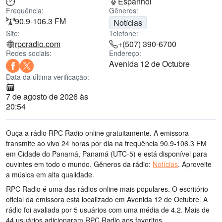
Espanhol
Frequência:
Gêneros:
90.9-106.3 FM
Notícias
Site:
Telefone:
rpcradio.com
+(507) 390-6700
Redes sociais:
Endereço:
Avenida 12 de Octubre
Data da última verificação:
7 de agosto de 2026 às
20:54
Ouça a rádio RPC Radio online gratuitamente. A emissora
transmite ao vivo 24 horas por dia
na frequência 90.9-106.3 FM
em Cidade do Panamá, Panamá
(UTC-5)
e está disponível para
ouvintes em todo o mundo.
Gêneros da rádio:
Notícias
.
Aproveite
a música
em alta qualidade
.
RPC Radio é uma das rádios online mais populares
. O escritório
oficial da emissora está localizado em Avenida 12 de Octubre
. A
rádio foi avaliada por 5 usuários com uma média de 4.2. Mais de
44 usuários adicionaram RPC Radio aos favoritos.