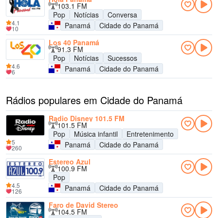
103.1 FM
Pop
Notícias
Conversa
4.1
Panamá
Cidade do Panamá
10
Los 40 Panamá
91.3 FM
Pop
Notícias
Sucessos
4.6
Panamá
Cidade do Panamá
6
Rádios populares em Cidade do Panamá
Radio Disney 101.5 FM
101.5 FM
Pop
Música infantil
Entretenimento
5
Panamá
Cidade do Panamá
260
Estereo Azul
100.9 FM
Pop
4.5
Panamá
Cidade do Panamá
126
Faro de David Stereo
104.5 FM