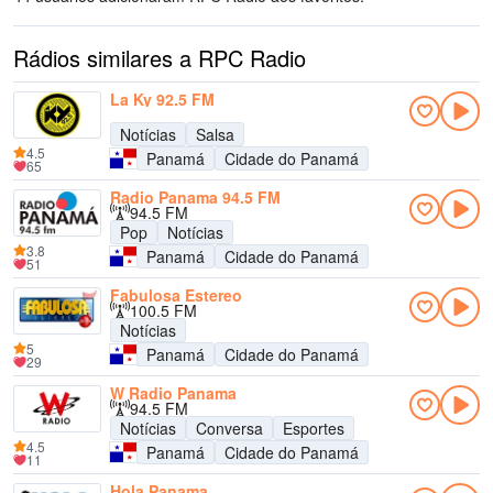
Rádios similares a RPC Radio
La Ky 92.5 FM
Notícias
Salsa
4.5
Panamá
Cidade do Panamá
65
Radio Panama 94.5 FM
94.5 FM
Pop
Notícias
3.8
Panamá
Cidade do Panamá
51
Fabulosa Estereo
100.5 FM
Notícias
5
Panamá
Cidade do Panamá
29
W Radio Panama
94.5 FM
Notícias
Conversa
Esportes
4.5
Panamá
Cidade do Panamá
11
Hola Panama