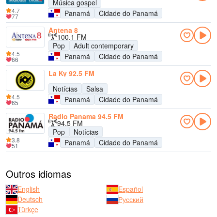
Música gospel
4.7
Panamá
Cidade do Panamá
77
Antena 8
100.1 FM
Pop
Adult contemporary
4.5
Panamá
Cidade do Panamá
66
La Ky 92.5 FM
Notícias
Salsa
4.5
Panamá
Cidade do Panamá
65
Radio Panama 94.5 FM
94.5 FM
Pop
Notícias
3.8
Panamá
Cidade do Panamá
51
Outros idiomas
English
Español
Deutsch
Русский
Türkçe