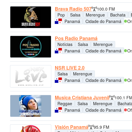
Brava Radio 507
100.0 FM
Pop
Salsa
Merengue
Bachata
Panamá
Cidade do Panamá
On
Pos Radio Panamá
Notícias
Salsa
Merengue
Panamá
Cidade do Panamá
On
NSR LIVE 2.0
Salsa
Merengue
Panamá
Cidade do Panamá
On
Musica Cristiana Juvenil
100.1 F
Reggae
Salsa
Merengue
Bachat
Panamá
Cidade do Panamá
Of
Visión Panamá
95.9 FM