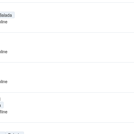
Balada
line
line
line
M
a
fline