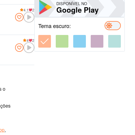
DISPONÍVEL NO
Google Play
4.1
2
Tema escuro:
4
2
s o
ações
op
,