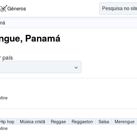
Gêneros
má
engue, Panamá
r país
line
Hip hop
Música cristã
Reggae
Reggaeton
Salsa
Merengue
line