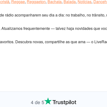
cristã
,
Reggae
,
Reggaeton
,
Bachata
,
Balada
,
Notícias
,
Danceha
e rádio acompanharem seu dia a dia: no trabalho, no trânsito,
. Atualizamos frequentemente — talvez haja novidades que vo
 favoritos. Descubra novas, compartilhe as que ama — o LiveR
4 de 5