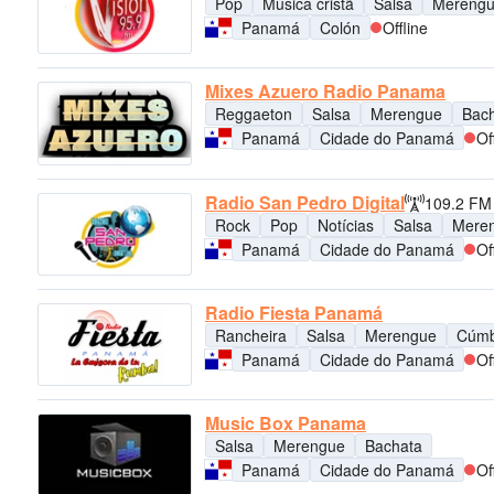
Pop
Música cristã
Salsa
Mereng
Panamá
Colón
Offline
Mixes Azuero Radio Panama
Reggaeton
Salsa
Merengue
Bac
Panamá
Cidade do Panamá
Of
Radio San Pedro Digital
109.2 FM
Rock
Pop
Notícias
Salsa
Mere
Panamá
Cidade do Panamá
Of
Radio Fiesta Panamá
Rancheira
Salsa
Merengue
Cúmb
Panamá
Cidade do Panamá
Of
Music Box Panama
Salsa
Merengue
Bachata
Panamá
Cidade do Panamá
Of