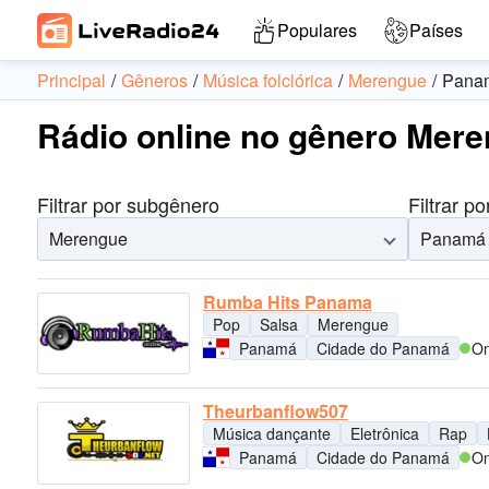
Populares
Países
Principal
Gêneros
Música folclórica
Merengue
Pana
Rádio online no gênero Mer
Filtrar por subgênero
Filtrar po
Merengue
Panamá
Rumba Hits Panama
Pop
Salsa
Merengue
Panamá
Cidade do Panamá
On
Theurbanflow507
Música dançante
Eletrônica
Rap
Panamá
Cidade do Panamá
On