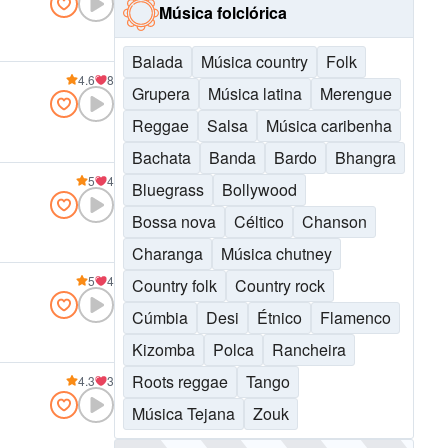
Música folclórica
Balada
Música country
Folk
4.6
8
Grupera
Música latina
Merengue
Reggae
Salsa
Música caribenha
Bachata
Banda
Bardo
Bhangra
5
4
Bluegrass
Bollywood
Bossa nova
Céltico
Chanson
Charanga
Música chutney
5
4
Country folk
Country rock
Cúmbia
Desi
Étnico
Flamenco
Kizomba
Polca
Rancheira
Roots reggae
Tango
4.3
3
Música Tejana
Zouk