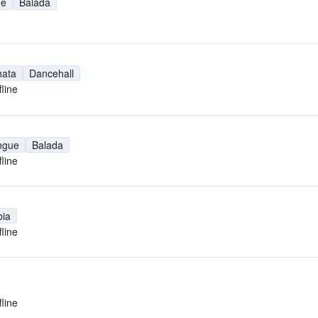
ue
Balada
hata
Dancehall
fline
ngue
Balada
fline
ia
fline
fline