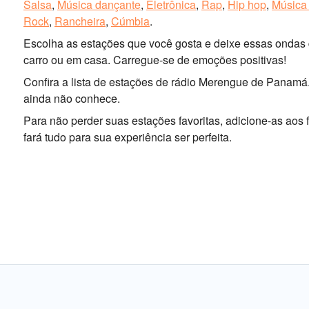
Salsa
,
Música dançante
,
Eletrônica
,
Rap
,
Hip hop
,
Música 
Rock
,
Rancheira
,
Cúmbia
.
Escolha as estações que você gosta e deixe essas ondas d
carro ou em casa. Carregue-se de emoções positivas!
Confira a lista de estações de rádio Merengue de Panamá
ainda não conhece.
Para não perder suas estações favoritas, adicione-as aos
fará tudo para sua experiência ser perfeita.