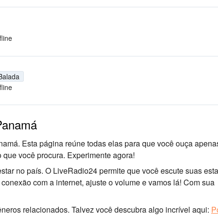
fline
Balada
fline
 Panamá
amá. Esta página reúne todas elas para que você ouça apena
o que você procura. Experimente agora!
star no país. O LiveRadio24 permite que você escute suas est
a conexão com a internet, ajuste o volume e vamos lá! Com sua
neros relacionados. Talvez você descubra algo incrível aqui:
P