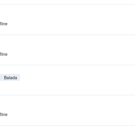
fline
fline
Balada
fline