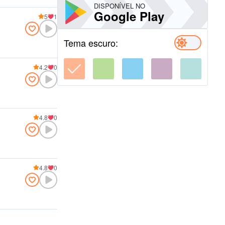
DISPONÍVEL NO
Google Play
5
1
Tema escuro:
4.2
0
4.8
0
4.8
0