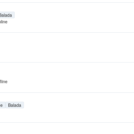
Balada
line
fline
ue
Balada