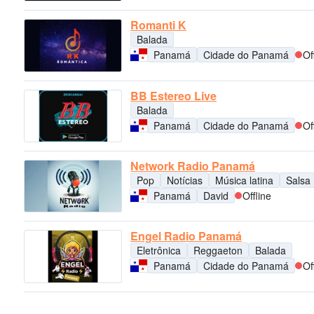
Romanti K
Balada
Panamá
Cidade do Panamá
Of
BB Estereo Live
Balada
Panamá
Cidade do Panamá
Of
Network Radio Panamá
Pop
Notícias
Música latina
Salsa
Panamá
David
Offline
Engel Radio Panamá
Eletrônica
Reggaeton
Balada
Panamá
Cidade do Panamá
Of