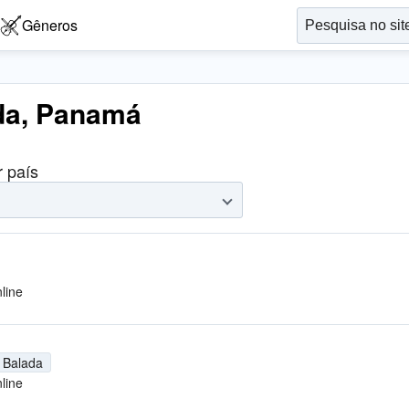
Gêneros
ada, Panamá
r país
line
Balada
line