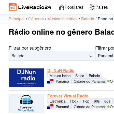
Populares
Países
Principal
Gêneros
Música folclórica
Balada
Panamá
Rádio online no gênero Bal
Filtrar por subgênero
Filtrar po
Balada
Panamá
Dj. NuN Radio
Música latina
Salsa
Balada
Panamá
Cidade do Panamá
On
Forever Virtual Radio
Eletrônica
Rock
Pop
90s
80s
Panamá
Cidade do Panamá
On