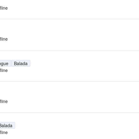
fline
fline
ngue
Balada
fline
fline
Balada
fline