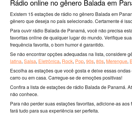
Rádio online no gênero Balada em Pa
Existem 15 estações de rádio no gênero Balada em Panam
gênero que deseja no país selecionado. Certamente é iss
Para ouvir rádio Balada de Panamá, você não precisa est
favoritas online de qualquer lugar do mundo. Verifique su
frequência favorita, o bom humor é garantido.
Se não encontrar opções adequadas na lista, considere gê
latina
,
Salsa
,
Eletrônica
,
Rock
,
Pop
,
90s
,
80s
,
Merengue
,
Escolha as estações que você gosta e deixe essas ondas d
carro ou em casa. Carregue-se de emoções positivas!
Confira a lista de estações de rádio Balada de Panamá. 
não conhece.
Para não perder suas estações favoritas, adicione-as aos
fará tudo para sua experiência ser perfeita.