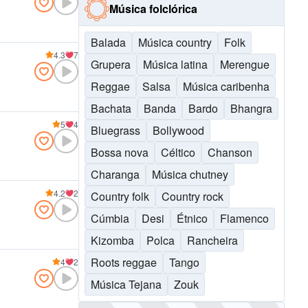
Música folclórica
Balada
Música country
Folk
4.3
7
Grupera
Música latina
Merengue
Reggae
Salsa
Música caribenha
Bachata
Banda
Bardo
Bhangra
5
4
Bluegrass
Bollywood
Bossa nova
Céltico
Chanson
Charanga
Música chutney
4.2
2
Country folk
Country rock
Cúmbia
Desi
Étnico
Flamenco
Kizomba
Polca
Rancheira
Roots reggae
Tango
4
2
Música Tejana
Zouk