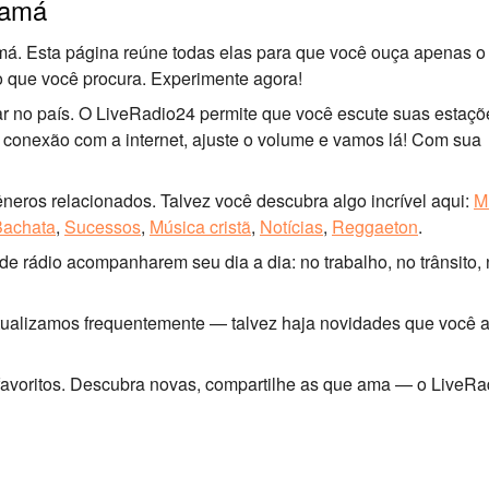
namá
á. Esta página reúne todas elas para que você ouça apenas o
o que você procura. Experimente agora!
ar no país. O LiveRadio24 permite que você escute suas estaçõ
a conexão com a internet, ajuste o volume e vamos lá! Com sua
neros relacionados. Talvez você descubra algo incrível aqui:
M
Bachata
,
Sucessos
,
Música cristã
,
Notícias
,
Reggaeton
.
e rádio acompanharem seu dia a dia: no trabalho, no trânsito,
Atualizamos frequentemente — talvez haja novidades que você 
 favoritos. Descubra novas, compartilhe as que ama — o LiveR