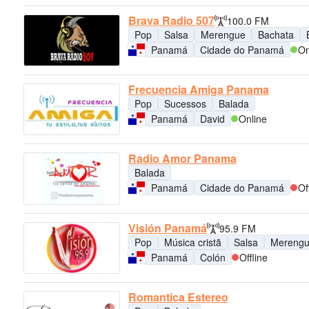
Brava Radio 507
100.0 FM
Pop
Salsa
Merengue
Bachata
Panamá
Cidade do Panamá
On
Frecuencia Amiga Panama
Pop
Sucessos
Balada
Panamá
David
Online
Radio Amor Panama
Balada
Panamá
Cidade do Panamá
Of
Visión Panamá
95.9 FM
Pop
Música cristã
Salsa
Mereng
Panamá
Colón
Offline
Romantica Estereo