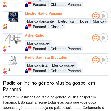
5
Panamá
Cidade do Panamá
2
Elextro Radio Panamá
Música dançante
Eletrônica
House
Música gos
5
Panamá
Chiriquí
2
Ashe Radio
Música gospel
4.7
Panamá
Cidade do Panamá
1
Radio Bautista IBELEden
Música cristã
Música gospel
4.2
Panamá
Cidade do Panamá
0
Rádio online no gênero Música gospel em
Panamá
Existem 20 estações de rádio no gênero Música gospel em
Panamá. Esta página reúne todas elas para que você ouça
apenas o gênero que deseja no país selecionado. Certamente é