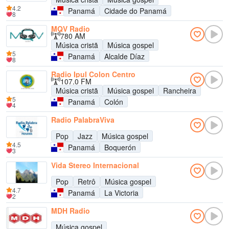
4.2
Panamá
Cidade do Panamá
8
MQV Radio
780 AM
Música cristã
Música gospel
5
Panamá
Alcalde Díaz
8
Radio Ipul Colon Centro
107.0 FM
Música cristã
Música gospel
Rancheira
5
Panamá
Colón
4
Radio PalabraViva
Pop
Jazz
Música gospel
4.5
Panamá
Boquerón
3
Vida Stereo Internacional
Pop
Retrô
Música gospel
4.7
Panamá
La Victoria
2
MDH Radio
Música gospel