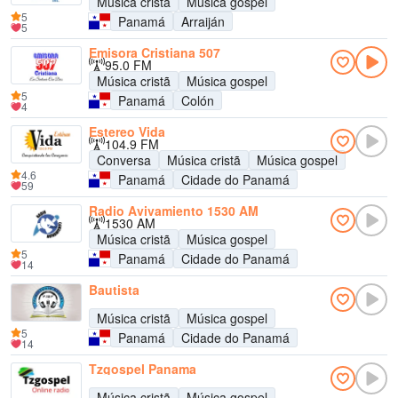
Música cristã
Música gospel
5
Panamá
Arraiján
5
Emisora Cristiana 507
95.0 FM
Música cristã
Música gospel
5
Panamá
Colón
4
Estereo Vida
104.9 FM
Conversa
Música cristã
Música gospel
4.6
Panamá
Cidade do Panamá
59
Radio Avivamiento 1530 AM
1530 AM
Música cristã
Música gospel
5
Panamá
Cidade do Panamá
14
Bautista
Música cristã
Música gospel
5
Panamá
Cidade do Panamá
14
Tzgospel Panama
Música cristã
Música gospel