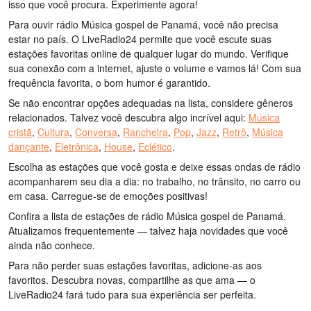
isso que você procura. Experimente agora!
Para ouvir rádio Música gospel de Panamá, você não precisa
estar no país. O LiveRadio24 permite que você escute suas
estações favoritas online de qualquer lugar do mundo. Verifique
sua conexão com a internet, ajuste o volume e vamos lá! Com sua
frequência favorita, o bom humor é garantido.
Se não encontrar opções adequadas na lista, considere gêneros
relacionados. Talvez você descubra algo incrível aqui:
Música
cristã
,
Cultura
,
Conversa
,
Rancheira
,
Pop
,
Jazz
,
Retrô
,
Música
dançante
,
Eletrônica
,
House
,
Eclético
.
Escolha as estações que você gosta e deixe essas ondas de rádio
acompanharem seu dia a dia: no trabalho, no trânsito, no carro ou
em casa. Carregue-se de emoções positivas!
Confira a lista de estações de rádio Música gospel de Panamá.
Atualizamos frequentemente — talvez haja novidades que você
ainda não conhece.
Para não perder suas estações favoritas, adicione-as aos
favoritos. Descubra novas, compartilhe as que ama — o
LiveRadio24 fará tudo para sua experiência ser perfeita.