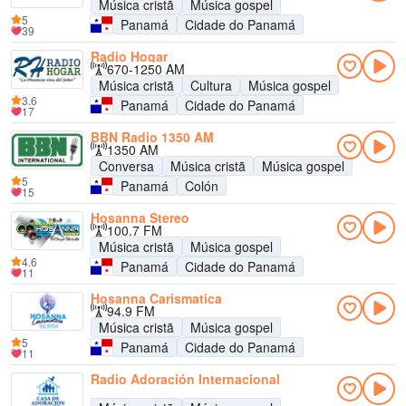
Música cristã
Música gospel
5
Panamá
Cidade do Panamá
39
Radio Hogar
670-1250 AM
Música cristã
Cultura
Música gospel
3.6
Panamá
Cidade do Panamá
17
BBN Radio 1350 AM
1350 AM
Conversa
Música cristã
Música gospel
5
Panamá
Colón
15
Hosanna Stereo
100.7 FM
Música cristã
Música gospel
4.6
Panamá
Cidade do Panamá
11
Hosanna Carismatica
94.9 FM
Música cristã
Música gospel
5
Panamá
Cidade do Panamá
11
Radio Adoración Internacional