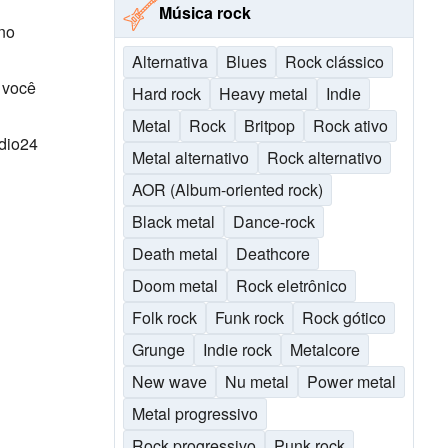
Música rock
 no
Alternativa
Blues
Rock clássico
 você
Hard rock
Heavy metal
Indie
Metal
Rock
Britpop
Rock ativo
adio24
Metal alternativo
Rock alternativo
AOR (Album-oriented rock)
Black metal
Dance-rock
Death metal
Deathcore
Doom metal
Rock eletrônico
Folk rock
Funk rock
Rock gótico
Grunge
Indie rock
Metalcore
New wave
Nu metal
Power metal
Metal progressivo
Rock progressivo
Punk rock