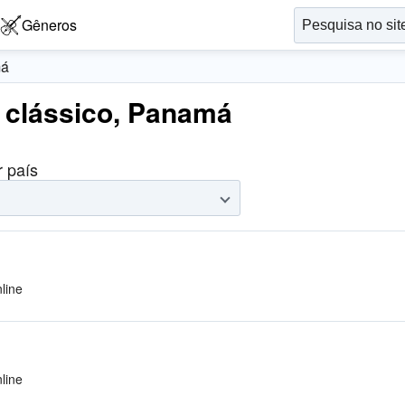
Gêneros
á
 clássico, Panamá
r país
line
line