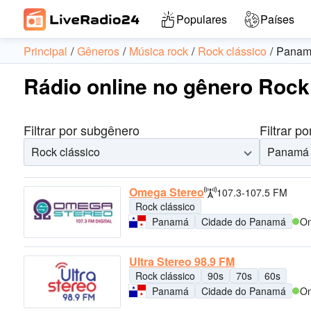
Populares
Países
Principal
Gêneros
Música rock
Rock clássico
Panam
Rádio online no gênero Rock
Filtrar por subgênero
Filtrar po
Rock clássico
Panamá
Omega Stereo
107.3-107.5 FM
Rock clássico
Panamá
Cidade do Panamá
On
Ultra Stereo 98.9 FM
Rock clássico
90s
70s
60s
Panamá
Cidade do Panamá
On