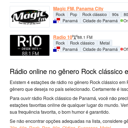
Magic FM, Panama City
Rock
Pop
Rock clássico
90s
8
Panamá
Cidade do Panamá
On
Radio 10
88.1 FM
Rock
Rock clássico
Metal
Panamá
Cidade do Panamá
Of
Rádio online no gênero Rock clássico
Existem 4 estações de rádio no gênero Rock clássico em
gênero que deseja no país selecionado. Certamente é iss
Para ouvir rádio Rock clássico de Panamá, você não preci
estações favoritas online de qualquer lugar do mundo. Ver
sua frequência favorita, o bom humor é garantido.
Se não encontrar opções adequadas na lista, considere gê
70s
,
60s
,
Rock
,
Pop
,
80s
,
Oldies
,
Sucessos
,
Metal
.