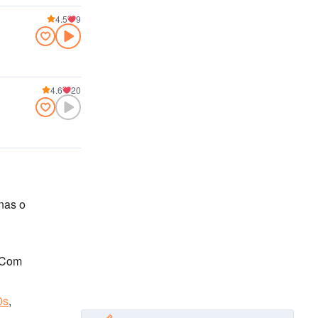
4.5
9
4.6
20
nas o
! Com
0s
,