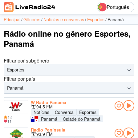
Português
Principal
Gêneros
Notícias e conversas
Esportes
Panamá
Rádio online no gênero Esportes,
Panamá
Filtrar por subgênero
Esportes
Filtrar por país
Panamá
W Radio Panama
94.5 FM
Notícias
Conversa
Esportes
4.5
Panamá
Cidade do Panamá
11
Radio Península
93.9 FM