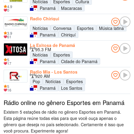
Notícias
Esportes
Cultura
4.9
Panamá
Macaracas
0
Radio Chiriqui
Notícias
Conversa
Esportes
Música latina
3.9
Panamá
Chiriquí
61
La Exitosa de Panamá
95.3 FM
Notícias
Esportes
5
Panamá
Cidade do Panamá
17
Radio Mia - Los Santos
920 AM
Pop
Notícias
Esportes
5
Panamá
Los Santos
16
Rádio online no gênero Esportes em Panamá
Existem 5 estações de rádio no gênero Esportes em Panamá.
Esta página reúne todas elas para que você ouça apenas o
gênero que deseja no país selecionado. Certamente é isso que
você procura. Experimente agora!