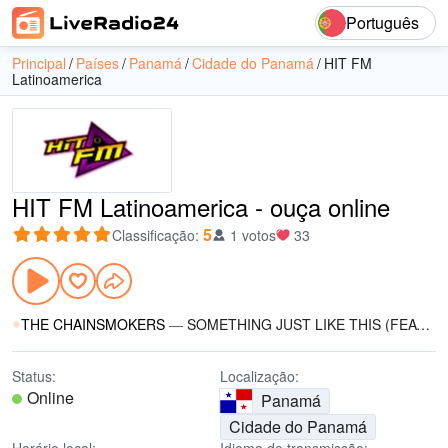
Português
Principal
Países
Panamá
Cidade do Panamá
HIT FM
Latinoamerica
HIT FM Latinoamerica - ouça online
5
Classificação
:
1 votos
33
THE CHAINSMOKERS
—
SOMETHING JUST LIKE THIS (FEAT. COLDPLAY)
Status:
Localização:
Online
Panamá
Cidade do Panamá