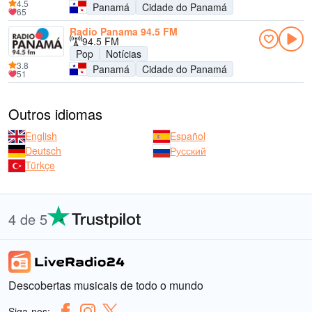
4.5
Panamá
Cidade do Panamá
65
Radio Panama 94.5 FM
94.5 FM
Pop
Notícias
3.8
Panamá
Cidade do Panamá
51
Outros idiomas
English
Español
Deutsch
Русский
Türkçe
4 de 5
Descobertas musicais de todo o mundo
Siga-nos: