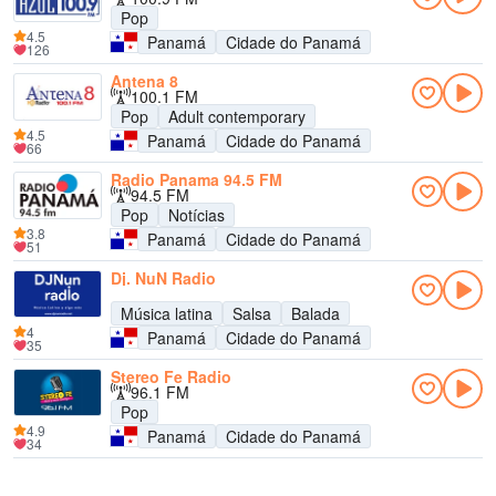
Pop
4.5
Panamá
Cidade do Panamá
126
Antena 8
100.1 FM
Pop
Adult contemporary
4.5
Panamá
Cidade do Panamá
66
Radio Panama 94.5 FM
94.5 FM
Pop
Notícias
3.8
Panamá
Cidade do Panamá
51
Dj. NuN Radio
Música latina
Salsa
Balada
4
Panamá
Cidade do Panamá
35
Stereo Fe Radio
96.1 FM
Pop
4.9
Panamá
Cidade do Panamá
34