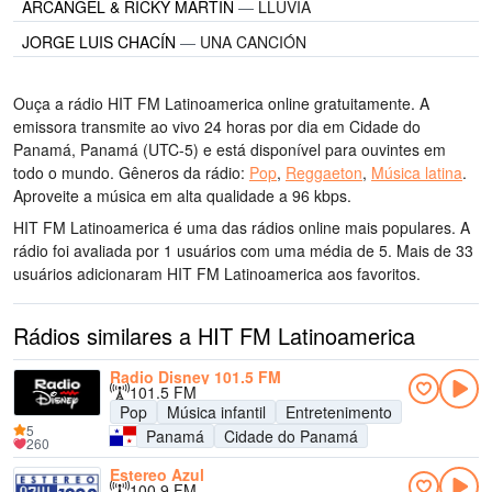
ARCÁNGEL & RICKY MARTIN
—
LLUVIA
JORGE LUIS CHACÍN
—
UNA CANCIÓN
Ouça a rádio HIT FM Latinoamerica online gratuitamente. A
emissora transmite ao vivo 24 horas por dia
em Cidade do
Panamá, Panamá
(UTC-5)
e está disponível para ouvintes em
todo o mundo.
Gêneros da rádio:
Pop
,
Reggaeton
,
Música latina
.
Aproveite a música
em alta qualidade
a 96 kbps.
HIT FM Latinoamerica é uma das rádios online mais populares
. A
rádio foi avaliada por 1 usuários com uma média de 5. Mais de 33
usuários adicionaram HIT FM Latinoamerica aos favoritos.
Rádios similares a HIT FM Latinoamerica
Radio Disney 101.5 FM
101.5 FM
Pop
Música infantil
Entretenimento
5
Panamá
Cidade do Panamá
260
Estereo Azul
100.9 FM