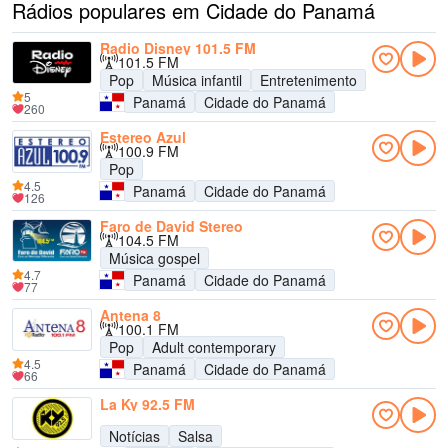
Rádios populares em Cidade do Panamá
Radio Disney 101.5 FM
101.5 FM
Pop
Música infantil
Entretenimento
5
Panamá
Cidade do Panamá
260
Estereo Azul
100.9 FM
Pop
4.5
Panamá
Cidade do Panamá
126
Faro de David Stereo
104.5 FM
Música gospel
4.7
Panamá
Cidade do Panamá
77
Antena 8
100.1 FM
Pop
Adult contemporary
4.5
Panamá
Cidade do Panamá
66
La Ky 92.5 FM
Notícias
Salsa