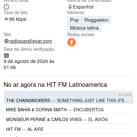
Horário local:
Idioma de transmissão:
Espanhol
Taxa de bits:
Gêneros:
96 kbps
Pop
Reggaeton
Música latina
Site:
Redes sociais:
radioparallevar.com
Data da última verificação:
9 de agosto de 2026 às
01:06
No ar agora na HIT FM Latinoamerica
AGORA
THE CHAINSMOKERS
—
SOMETHING JUST LIKE THIS (FEAT. COLDPLAY)
MIKE BAHÍA & CORINA SMITH
—
ENCUBIERTOS
MONSIEUR PERINÉ & CARLOS VIVES
—
EL AVIÓN
HIT FM
—
AL AIRE